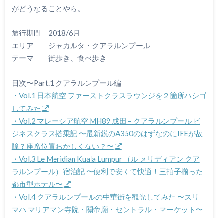
がどうなることやら。
旅行期間 2018/6月
エリア ジャカルタ・クアラルンプール
テーマ 街歩き、食べ歩き
目次〜Part.1 クアラルンプール編
・Vol.1 日本航空 ファーストクラスラウンジを２箇所ハシゴ
してみた
・Vol.2 マレーシア航空 MH89 成田 – クアラルンプール ビ
ジネスクラス搭乗記 〜最新鋭のA350のはずなのにIFEが故
障？座席位置おかしくない？〜
・Vol.3 Le Meridian Kuala Lumpur （ル メリディアン クア
ラルンプール）宿泊記 〜便利で安くて快適！三拍子揃った
都市型ホテル〜
・Vol.4 クアラルンプールの中華街を観光してみた 〜スリ
マハ マリアマン寺院・關帝廟・セントラル・マーケット〜