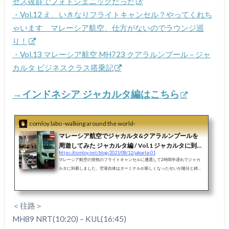
セス抜群でフォトジェニックだった
・Vol.12 え、いきなりフライトキャンセル？やってくれち
ゃいます マレーシア航空、仕方がないのでラウンジ巡
り！
・Vol.13 マレーシア航空 MH723 クアラルンプール – ジャ
カルタ ビジネスクラス搭乗記
→インドネシア ジャカルタ編はこちら
comloy labo -walking around the world-
マレーシア航空でジャカルタ&クアラルンプールを
周遊してみた ジャカルタ編 / Vol.1 ジャカルタに到
https://comloy.net/blog/2021/08/12/jakarta-01
着！ジャカルタ空港はとっても立派だったけど初め
マレーシア航空の突然のフライトキャンセルに遭遇して2時間半遅れでジャカ
ての場所はやっぱり迷う
ルタに到着しました。空港自体はターミナルが新しくなったせいか随分と綺麗
です。アジアのハブ空港は相当資金を投入して立派な空港を作っているよう
で、ジャカルタも国の威信の掛け方が半端ないです。ターミナルは巨大で綺麗
なんだけど、案内板は不親切（笑）ターミナル間移動の「スカイトレイン」と
市内を結ぶ「Airport Raillink」。表示がごちゃごちゃでどこに向かえば良いの
＜往路＞
か絶賛大混乱でした（笑）市内に到着してからもそこから鉄道がつながってい
MH89 NRT(10:20) – KUL(16:45)
るわけで...