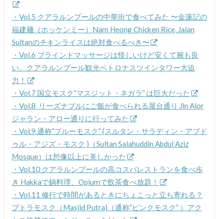
・Vol.5 クアラルンプールの中華街で食べてみた 〜金蓮記の
福建麺（ホッケンミー）Nam Heong Chicken Rice, Jalan
Sultanのチキンライスは絶対食べるべき〜
・Vol.6 ブラインドマッサージは怪しいけど安くて腕も良
い。クアラルンプール観光ペトロナスツインタワー大迫
力！
・Vol.7 国立モスク”マスジット・ネガラ” は巨大だった
・Vol.8 リーズナブルにご飯が食べられる屋台通り Jln Alor
ジャラン・アロー通りに行ってみた
・Vol.9 通称”ブルーモスク” (スルタン・サラディン・アブド
ゥル・アジズ・モスク )（Sultan Salahuddin Abdul Aziz
Mosque）は想像以上に美しかった
・Vol.10 クアラルンプールの高コスパレストランを食べ歩
き Hakkaで鍋料理、Opiumで飲茶食べ放題！
・Vol.11 修行で時間があるときにちょこっと立ち寄れる？
プトラモスク（Masjid Putra)（通称”ピンクモスク” ）アク