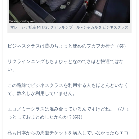
マレーシア航空 MH723 クアラルンプール – ジャカルタ ビジネスクラス
ビジネスクラスは昔のちょっと硬めのフカフカ椅子（笑）
リクラインニングもちょびっとなのでさほど快適ではな
い。
この路線でビジネスクラスを利用する人もほとんどいなく
て、数名しか利用していません。
エコノミークラスは混み合っているんですけどね。 （ひょ
っとしておまとめしたからか？(笑)）
私も日本からの周遊チケットを購入していなかったらエコ