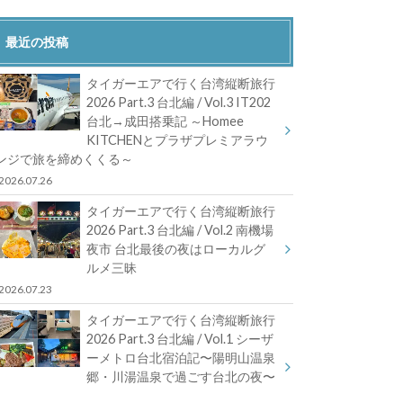
最近の投稿
タイガーエアで行く台湾縦断旅行
2026 Part.3 台北編 / Vol.3 IT202
台北→成田搭乗記 ～Homee
KITCHENとプラザプレミアラウ
ンジで旅を締めくくる～
2026.07.26
タイガーエアで行く台湾縦断旅行
2026 Part.3 台北編 / Vol.2 南機場
夜市 台北最後の夜はローカルグ
ルメ三昧
2026.07.23
タイガーエアで行く台湾縦断旅行
2026 Part.3 台北編 / Vol.1 シーザ
ーメトロ台北宿泊記〜陽明山温泉
郷・川湯温泉で過ごす台北の夜〜