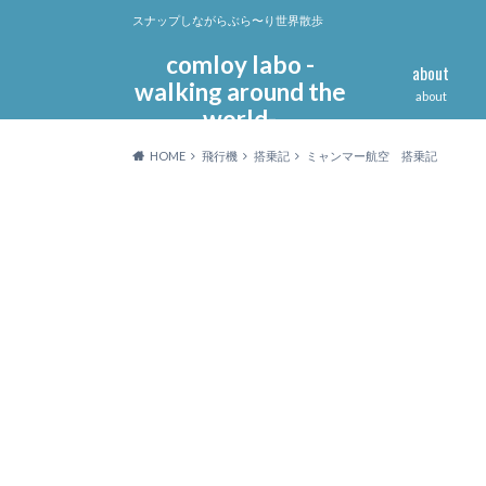
スナップしながらぶら〜り世界散歩
comloy labo -
about
walking around the
about
world-
HOME
飛行機
搭乗記
ミャンマー航空 搭乗記