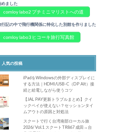
始めました
comloy labo2 プチミニマリストへの道
旅行記の中で飛行機関係に特化した別館を作りました
comloy labo3 ヒコーキ旅行写真館
人気の投稿
iPadをWindowsの外部ディスプレイに
する方法｜HDMI/USB-C（DP Alt）接
続と給電しながら使うコツ
【JAL PAY更新トラブルまとめ】クイ
ックペイが使えない？セッションタイ
ムアウトの原因と対処法
スクートで行く台湾南部ローカル旅
2026/ Vol.1 スクートTR867 成田→台