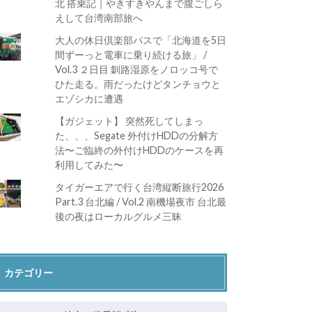
北 搭乗記｜やきすきやんまで腹ごしら
えして台湾南部旅へ
大人の休日倶楽部パスで「北海道を5日
間ずーっと電車に乗り続ける旅」 /
Vol.3 ２日目 釧路湿原をノロッコ号で
ひた走る。雨だったけどタンチョウと
エゾシカに遭遇
【ガジェット】 突然死してしまっ
た、、、Segate 外付けHDDの分解方
法〜ご臨終の外付けHDDのケースを再
利用してみた〜
タイガーエアで行く台湾縦断旅行2026
Part.3 台北編 / Vol.2 南機場夜市 台北最
後の夜はローカルグルメ三昧
カテゴリー