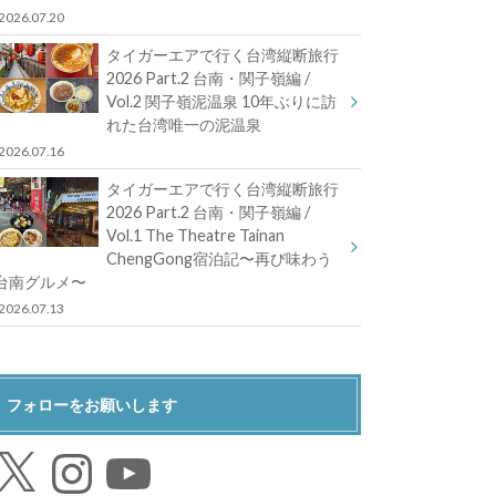
2026.07.20
タイガーエアで行く台湾縦断旅行
2026 Part.2 台南・関子嶺編 /
Vol.2 関子嶺泥温泉 10年ぶりに訪
れた台湾唯一の泥温泉
2026.07.16
タイガーエアで行く台湾縦断旅行
2026 Part.2 台南・関子嶺編 /
Vol.1 The Theatre Tainan
ChengGong宿泊記〜再び味わう
台南グルメ〜
2026.07.13
フォローをお願いします
Instagram
YouTube