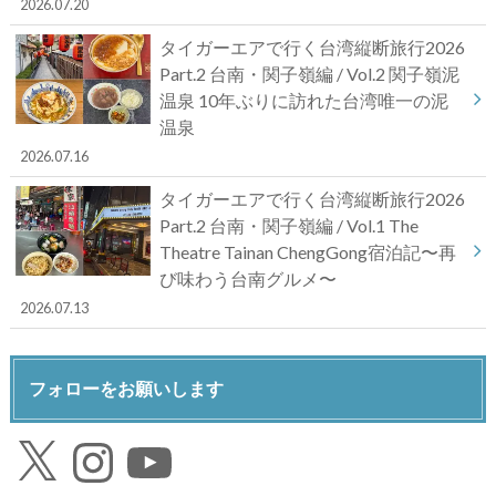
2026.07.20
タイガーエアで行く台湾縦断旅行2026
Part.2 台南・関子嶺編 / Vol.2 関子嶺泥
温泉 10年ぶりに訪れた台湾唯一の泥
温泉
2026.07.16
タイガーエアで行く台湾縦断旅行2026
Part.2 台南・関子嶺編 / Vol.1 The
Theatre Tainan ChengGong宿泊記〜再
び味わう台南グルメ〜
2026.07.13
フォローをお願いします
X
Instagram
YouTube