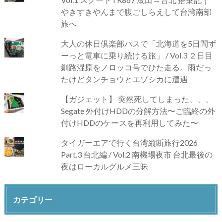
やきすきやんまで腹ごしらえして台湾南部
旅へ
大人の休日倶楽部パスで「北海道を5日間ず
ーっと電車に乗り続ける旅」 / Vol.3 ２日目
釧路湿原をノロッコ号でひた走る。雨だっ
たけどタンチョウとエゾシカに遭遇
【ガジェット】 突然死してしまった、、、
Segate 外付けHDDの分解方法〜ご臨終の外
付けHDDのケースを再利用してみた〜
タイガーエアで行く台湾縦断旅行2026
Part.3 台北編 / Vol.2 南機場夜市 台北最後の
夜はローカルグルメ三昧
カテゴリー