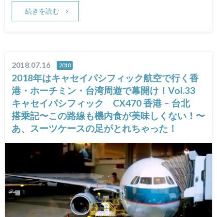
続きを読む
2018.07.16
2018
2018年はキャセイパシフィック航空で行く香
港・ホーチミン・台湾周遊で幕開け！Vol.33
キャセイパシフィック CX470 香港 – 台北
搭乗記〜この路線も機内食が美味しくない！〜
あ、スーツケースの足がとれちゃった！