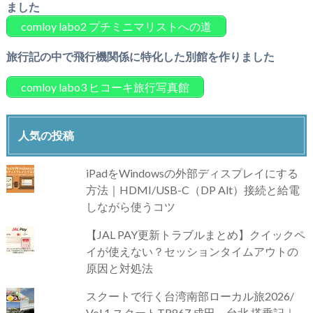
ました
comloy labo2 プチミニマリストへの道
旅行記の中で飛行機関係に特化した別館を作りました
comloy labo3 ヒコーキ旅行写真館
人気の投稿
iPadをWindowsの外部ディスプレイにする
方法｜HDMI/USB-C（DP Alt）接続と給電
しながら使うコツ
【JAL PAY更新トラブルまとめ】クイックペ
イが使えない？セッションタイムアウトの
原因と対処法
スクートで行く台湾南部ローカル旅2026/
Vol.1 スクートTR867 成田→台北 搭乗記｜