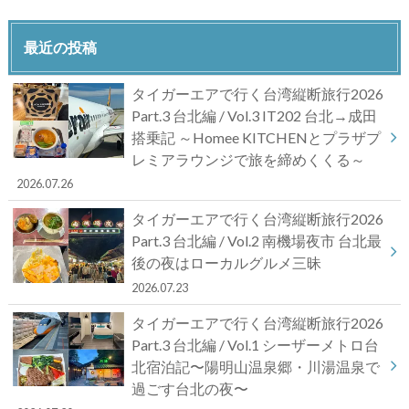
最近の投稿
タイガーエアで行く台湾縦断旅行2026
Part.3 台北編 / Vol.3 IT202 台北→成田
搭乗記 ～Homee KITCHENとプラザプ
レミアラウンジで旅を締めくくる～
2026.07.26
タイガーエアで行く台湾縦断旅行2026
Part.3 台北編 / Vol.2 南機場夜市 台北最
後の夜はローカルグルメ三昧
2026.07.23
タイガーエアで行く台湾縦断旅行2026
Part.3 台北編 / Vol.1 シーザーメトロ台
北宿泊記〜陽明山温泉郷・川湯温泉で
過ごす台北の夜〜