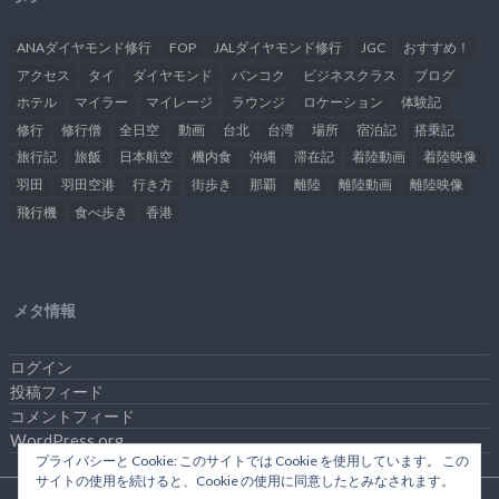
ANAダイヤモンド修行
FOP
JALダイヤモンド修行
JGC
おすすめ！
アクセス
タイ
ダイヤモンド
バンコク
ビジネスクラス
ブログ
ホテル
マイラー
マイレージ
ラウンジ
ロケーション
体験記
修行
修行僧
全日空
動画
台北
台湾
場所
宿泊記
搭乗記
旅行記
旅飯
日本航空
機内食
沖縄
滞在記
着陸動画
着陸映像
羽田
羽田空港
行き方
街歩き
那覇
離陸
離陸動画
離陸映像
飛行機
食べ歩き
香港
メタ情報
ログイン
投稿フィード
コメントフィード
WordPress.org
プライバシーと Cookie: このサイトでは Cookie を使用しています。 この
サイトの使用を続けると、Cookie の使用に同意したとみなされます。