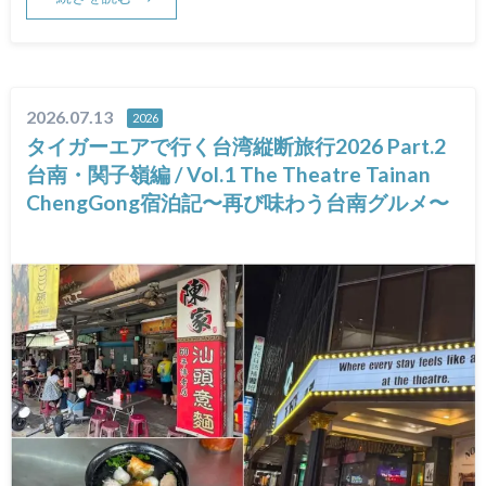
2026.07.13
2026
タイガーエアで行く台湾縦断旅行2026 Part.2
台南・関子嶺編 / Vol.1 The Theatre Tainan
ChengGong宿泊記〜再び味わう台南グルメ〜