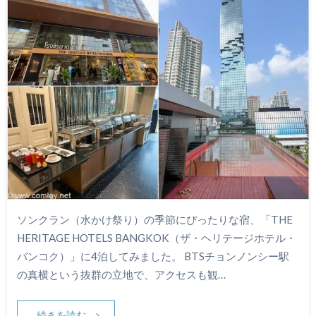
ソンクラン（水かけ祭り）の季節にぴったりな宿、「THE
HERITAGE HOTELS BANGKOK（ザ・ヘリテージホテル・
バンコク）」に4泊してみました。 BTSチョンノンシー駅
の真横という抜群の立地で、アクセスも観…
続きを読む