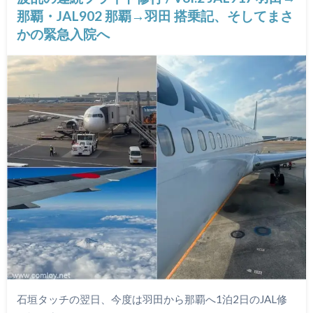
那覇・JAL902 那覇→羽田 搭乗記、そしてまさ
かの緊急入院へ
石垣タッチの翌日、今度は羽田から那覇へ1泊2日のJAL修