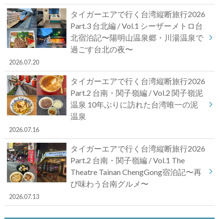
タイガーエアで行く台湾縦断旅行2026
Part.3 台北編 / Vol.1 シーザーメトロ台
北宿泊記〜陽明山温泉郷・川湯温泉で
過ごす台北の夜〜
2026.07.20
タイガーエアで行く台湾縦断旅行2026
Part.2 台南・関子嶺編 / Vol.2 関子嶺泥
温泉 10年ぶりに訪れた台湾唯一の泥
温泉
2026.07.16
タイガーエアで行く台湾縦断旅行2026
Part.2 台南・関子嶺編 / Vol.1 The
Theatre Tainan ChengGong宿泊記〜再
び味わう台南グルメ〜
2026.07.13