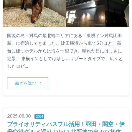
国境の島・対馬の最北端エリアにある「東横イン対馬比田
勝」に宿泊してきました。 比田勝港から車で5分ほど、高
台に建つホテルからは海を一望でき、晴れた日にはまさに
絶景！ 東横インとしては珍しいリゾートタイプで、広々と
したロビ…
続きを読む
2025.08.08
2024
プライオリティパスフル活用！羽田・関空・伊
丹空港グルメ巡り / Vol.2 北新地で串カツ初体