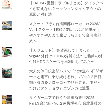
【JAL PAY更新トラブルまとめ】クイックペ
イが使えない？セッションタイムアウトの
原因と対処法
スクートで行く台湾南部ローカル旅2026/
Vol.1 スクートTR867 成田→台北 搭乗記｜
やきすきやんまで腹ごしらえして台湾南部
旅へ
【ガジェット】 突然死してしまった、、、
Segate 外付けHDDの分解方法〜ご臨終の外
付けHDDのケースを再利用してみた〜
大人の休日倶楽部パスで「北海道を5日間ず
ーっと電車に乗り続ける旅」 / Vol.3 ２日目
釧路湿原をノロッコ号でひた走る。雨だっ
たけどタンチョウとエゾシカに遭遇
タイガーエアで行く台湾縦断旅行2026
Part.3 台北編 / Vol.2 南機場夜市 台北最後の