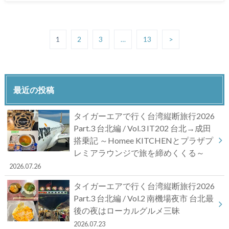
1
2
3
…
13
>
最近の投稿
タイガーエアで行く台湾縦断旅行2026
Part.3 台北編 / Vol.3 IT202 台北→成田
搭乗記 ～Homee KITCHENとプラザプ
レミアラウンジで旅を締めくくる～
2026.07.26
タイガーエアで行く台湾縦断旅行2026
Part.3 台北編 / Vol.2 南機場夜市 台北最
後の夜はローカルグルメ三昧
2026.07.23