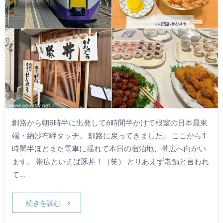
釧路から朝8時半に出発して6時間半かけて根室の日本最東
端・納沙布岬タッチ。 釧路に戻ってきました。 ここから1
時間半ほどまた電車に揺れて本日の宿泊地、帯広へ向かい
ます。 帯広といえば豚丼！（笑） とりあえず老舗と言われ
て…
続きを読む