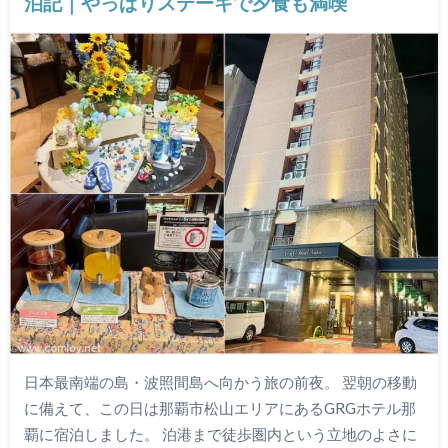
泊記｜やっぱりステーキで夕食も満喫
日本最南端の島・波照間島へ向かう旅の前夜。 翌朝の移動
に備えて、この日は那覇市松山エリアにあるGRGホテル那
覇に宿泊しました。 泊港まで徒歩圏内という立地のよさに