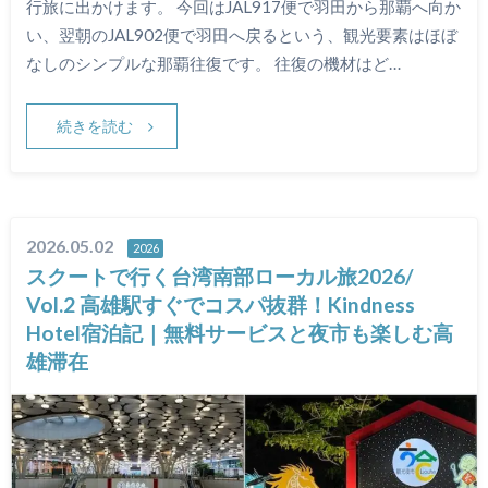
行旅に出かけます。 今回はJAL917便で羽田から那覇へ向か
い、翌朝のJAL902便で羽田へ戻るという、観光要素はほぼ
なしのシンプルな那覇往復です。 往復の機材はど…
続きを読む
2026.05.02
2026
スクートで行く台湾南部ローカル旅2026/
Vol.2 高雄駅すぐでコスパ抜群！Kindness
Hotel宿泊記｜無料サービスと夜市も楽しむ高
雄滞在