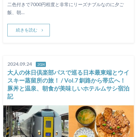
二色付きで7000円程度と非常にリーズナブルなのに夕ご
飯、朝…
続きを読む
2024.09.24
2024
大人の休日倶楽部パスで巡る日本最東端とウイ
スキー蒸留所の旅！ / Vol.7 釧路から帯広へ！
豚丼と温泉、朝食が美味しいホテルムサシ宿泊
記