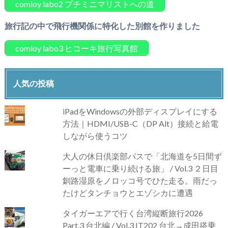
comloy labo2 プチミニマリストへの道
旅行記の中で飛行機関係に特化した別館を作りました
comloy labo3 ヒコーキ旅行写真館
人気の投稿
iPadをWindowsの外部ディスプレイにする
方法｜HDMI/USB-C（DP Alt）接続と給電
しながら使うコツ
大人の休日倶楽部パスで「北海道を5日間ず
ーっと電車に乗り続ける旅」 / Vol.3 ２日目
釧路湿原をノロッコ号でひた走る。雨だっ
たけどタンチョウとエゾシカに遭遇
タイガーエアで行く台湾縦断旅行2026
Part.3 台北編 / Vol.3 IT202 台北→成田搭乗