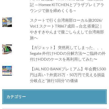
記 ～Homee KITCHENとプラザプレミアラ
ウンジで旅を締めくくる～
スクートで行く台湾南部ローカル旅2026/
Vol.1 スクートTR867 成田→台北 搭乗記｜
やきすきやんまで腹ごしらえして台湾南部
旅へ
【ガジェット】 突然死してしまった、、、
Segate 外付けHDDの分解方法〜ご臨終の外
付けHDDのケースを再利用してみた〜
【JAL NEO BANKプレミアム】年会費5,500
円は高い？外貨25万・50万円で見える損益
分岐点と“旅行1回分”の価値
カテゴリー