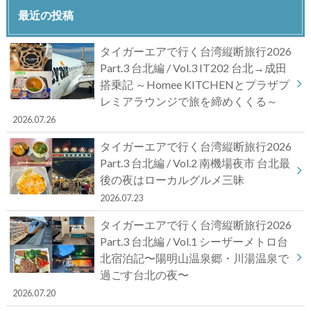
最近の投稿
タイガーエアで行く台湾縦断旅行2026
Part.3 台北編 / Vol.3 IT202 台北→成田
搭乗記 ～Homee KITCHENとプラザプ
レミアラウンジで旅を締めくくる～
2026.07.26
タイガーエアで行く台湾縦断旅行2026
Part.3 台北編 / Vol.2 南機場夜市 台北最
後の夜はローカルグルメ三昧
2026.07.23
タイガーエアで行く台湾縦断旅行2026
Part.3 台北編 / Vol.1 シーザーメトロ台
北宿泊記〜陽明山温泉郷・川湯温泉で
過ごす台北の夜〜
2026.07.20