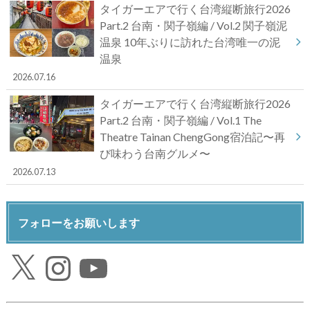
タイガーエアで行く台湾縦断旅行2026
Part.2 台南・関子嶺編 / Vol.2 関子嶺泥
温泉 10年ぶりに訪れた台湾唯一の泥
温泉
2026.07.16
タイガーエアで行く台湾縦断旅行2026
Part.2 台南・関子嶺編 / Vol.1 The
Theatre Tainan ChengGong宿泊記〜再
び味わう台南グルメ〜
2026.07.13
フォローをお願いします
X
Instagram
YouTube