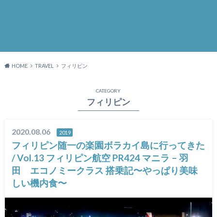
HOME
TRAVEL
フィリピン
CATEGORY
フィリピン
2020.08.06
2019
フィリピン随一の楽園ボラカイ島に行ってきた
/ Vol.13 フィリピン航空 PR424 マニラ – 羽
田 エコノミークラス 搭乗記〜やっぱり美味
しい機内食〜