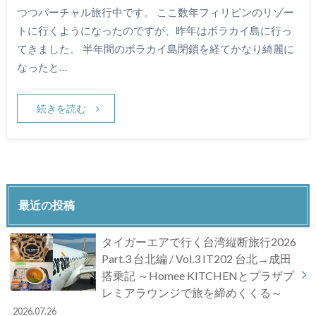
つつバーチャル旅行中です。 ここ数年フィリピンのリゾー
トに行くようになったのですが、昨年はボラカイ島に行っ
てきました。 半年間のボラカイ島閉鎖を経てかなり綺麗に
なったと…
続きを読む
最近の投稿
タイガーエアで行く台湾縦断旅行2026
Part.3 台北編 / Vol.3 IT202 台北→成田
搭乗記 ～Homee KITCHENとプラザプ
レミアラウンジで旅を締めくくる～
2026.07.26