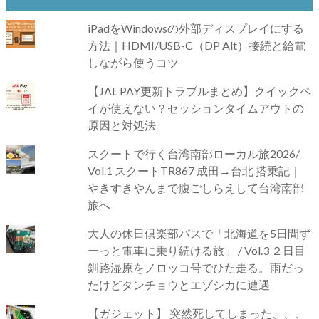
iPadをWindowsの外部ディスプレイにする
方法｜HDMI/USB-C（DP Alt）接続と給電
しながら使うコツ
【JAL PAY更新トラブルまとめ】クイックペ
イが使えない？セッションタイムアウトの
原因と対処法
スクートで行く台湾南部ローカル旅2026/
Vol.1 スクートTR867 成田→台北 搭乗記｜
やきすきやんまで腹ごしらえして台湾南部
旅へ
大人の休日倶楽部パスで「北海道を5日間ず
ーっと電車に乗り続ける旅」 / Vol.3 ２日目
釧路湿原をノロッコ号でひた走る。雨だっ
たけどタンチョウとエゾシカに遭遇
【ガジェット】 突然死してしまった、、、