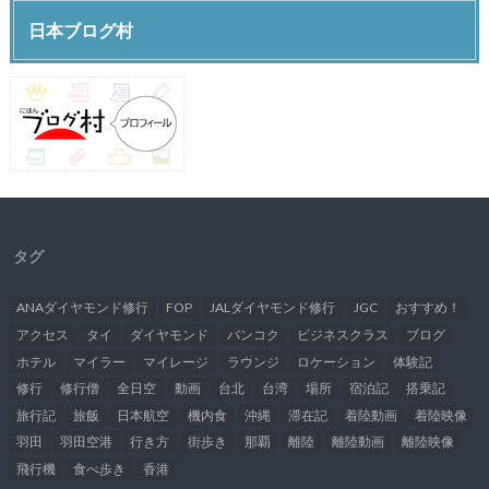
日本ブログ村
タグ
ANAダイヤモンド修行
FOP
JALダイヤモンド修行
JGC
おすすめ！
アクセス
タイ
ダイヤモンド
バンコク
ビジネスクラス
ブログ
ホテル
マイラー
マイレージ
ラウンジ
ロケーション
体験記
修行
修行僧
全日空
動画
台北
台湾
場所
宿泊記
搭乗記
旅行記
旅飯
日本航空
機内食
沖縄
滞在記
着陸動画
着陸映像
羽田
羽田空港
行き方
街歩き
那覇
離陸
離陸動画
離陸映像
飛行機
食べ歩き
香港