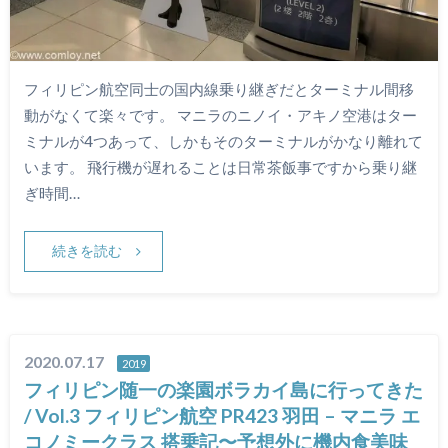
フィリピン航空同士の国内線乗り継ぎだとターミナル間移
動がなくて楽々です。 マニラのニノイ・アキノ空港はター
ミナルが4つあって、しかもそのターミナルがかなり離れて
います。 飛行機が遅れることは日常茶飯事ですから乗り継
ぎ時間…
続きを読む
2020.07.17
2019
フィリピン随一の楽園ボラカイ島に行ってきた
/ Vol.3 フィリピン航空 PR423 羽田 – マニラ エ
コノミークラス 搭乗記〜予想外に機内食美味