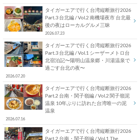
タイガーエアで行く台湾縦断旅行2026
Part.3 台北編 / Vol.2 南機場夜市 台北最
後の夜はローカルグルメ三昧
2026.07.23
タイガーエアで行く台湾縦断旅行2026
Part.3 台北編 / Vol.1 シーザーメトロ台
北宿泊記〜陽明山温泉郷・川湯温泉で
過ごす台北の夜〜
2026.07.20
タイガーエアで行く台湾縦断旅行2026
Part.2 台南・関子嶺編 / Vol.2 関子嶺泥
温泉 10年ぶりに訪れた台湾唯一の泥
温泉
2026.07.16
タイガーエアで行く台湾縦断旅行2026
Part.2 台南・関子嶺編 / Vol.1 The