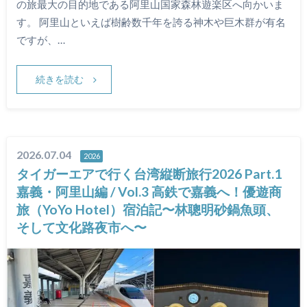
の旅最大の目的地である阿里山国家森林遊楽区へ向かいま
す。 阿里山といえば樹齢数千年を誇る神木や巨木群が有名
ですが、…
続きを読む
2026.07.04
2026
タイガーエアで行く台湾縦断旅行2026 Part.1
嘉義・阿里山編 / Vol.3 高鉄で嘉義へ！優遊商
旅（YoYo Hotel）宿泊記〜林聰明砂鍋魚頭、
そして文化路夜市へ〜