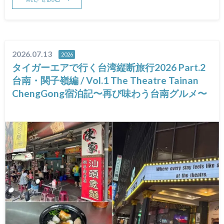
2026.07.13
2026
タイガーエアで行く台湾縦断旅行2026 Part.2
台南・関子嶺編 / Vol.1 The Theatre Tainan
ChengGong宿泊記〜再び味わう台南グルメ〜