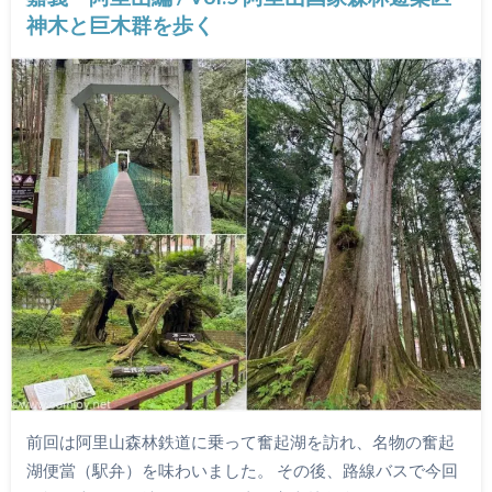
神木と巨木群を歩く
前回は阿里山森林鉄道に乗って奮起湖を訪れ、名物の奮起
湖便當（駅弁）を味わいました。 その後、路線バスで今回