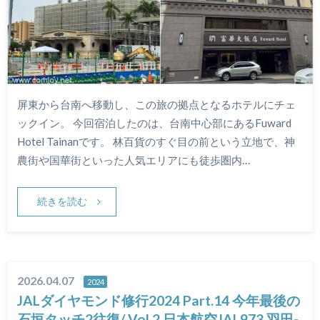
屏東から台南へ移動し、この旅の拠点となるホテルにチェ
ックイン。 今回宿泊したのは、台南中心部にあるFuward
Hotel Tainanです。 林百貨のすぐ目の前という立地で、神
農街や国華街といった人気エリアにも徒歩圏内…
続きを読む
2026.04.07
2024
JALダイヤモンド修行2024 Part.14 今年最後の
石垣タッチ2往復/ Vol.2 日本航空JAL973 羽田-