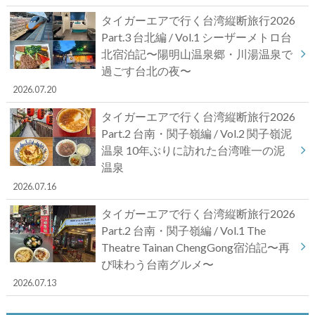
タイガーエアで行く台湾縦断旅行2026
Part.3 台北編 / Vol.1 シーザーメトロ台
北宿泊記〜陽明山温泉郷・川湯温泉で
過ごす台北の夜〜
2026.07.20
タイガーエアで行く台湾縦断旅行2026
Part.2 台南・関子嶺編 / Vol.2 関子嶺泥
温泉 10年ぶりに訪れた台湾唯一の泥
温泉
2026.07.16
タイガーエアで行く台湾縦断旅行2026
Part.2 台南・関子嶺編 / Vol.1 The
Theatre Tainan ChengGong宿泊記〜再
び味わう台南グルメ〜
2026.07.13