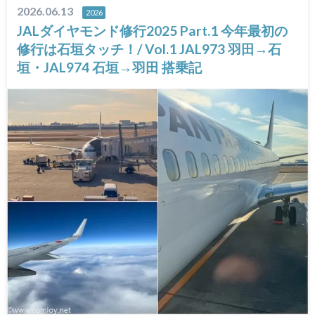
2026.06.13
2026
JALダイヤモンド修行2025 Part.1 今年最初の
修行は石垣タッチ！/ Vol.1 JAL973 羽田→石
垣・JAL974 石垣→羽田 搭乗記