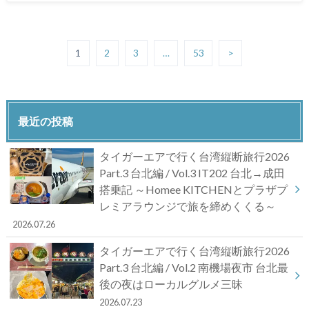
1
2
3
…
53
>
最近の投稿
タイガーエアで行く台湾縦断旅行2026
Part.3 台北編 / Vol.3 IT202 台北→成田
搭乗記 ～Homee KITCHENとプラザプ
レミアラウンジで旅を締めくくる～
2026.07.26
タイガーエアで行く台湾縦断旅行2026
Part.3 台北編 / Vol.2 南機場夜市 台北最
後の夜はローカルグルメ三昧
2026.07.23