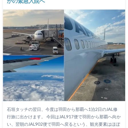
かの緊急入院へ
石垣タッチの翌日、今度は羽田から那覇へ1泊2日のJAL修
行旅に出かけます。 今回はJAL917便で羽田から那覇へ向か
い、翌朝のJAL902便で羽田へ戻るという、観光要素はほぼ