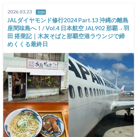
2026.03.23
2024
JALダイヤモンド修行2024 Part.13 沖縄の離島
座間味島へ！/ Vol.4 日本航空 JAL902 那覇→羽
田 搭乗記｜木灰そばと那覇空港ラウンジで締
めくくる最終日