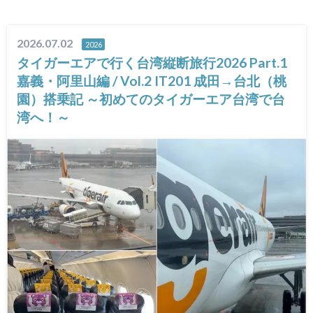
2026.07.02
2026
タイガーエアで行く台湾縦断旅行2026 Part.1
嘉義・阿里山編 / Vol.2 IT201 成田→台北（桃
園）搭乗記 ～初めてのタイガーエア台湾で台
湾へ！～