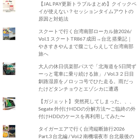
【JAL PAY更新トラブルまとめ】クイックペ
イが使えない？セッションタイムアウトの
原因と対処法
スクートで行く台湾南部ローカル旅2026/
Vol.1 スクートTR867 成田→台北 搭乗記｜
やきすきやんまで腹ごしらえして台湾南部
旅へ
大人の休日倶楽部パスで「北海道を5日間ず
ーっと電車に乗り続ける旅」 / Vol.3 ２日目
釧路湿原をノロッコ号でひた走る。雨だっ
たけどタンチョウとエゾシカに遭遇
【ガジェット】 突然死してしまった、、、
Segate 外付けHDDの分解方法〜ご臨終の外
付けHDDのケースを再利用してみた〜
タイガーエアで行く台湾縦断旅行2026
Part.3 台北編 / Vol.2 南機場夜市 台北最後の