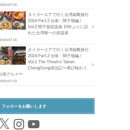
2026.07.20
タイガーエアで行く台湾縦断旅行
2026 Part.2 台南・関子嶺編 /
Vol.2 関子嶺泥温泉 10年ぶりに訪
れた台湾唯一の泥温泉
2026.07.16
タイガーエアで行く台湾縦断旅行
2026 Part.2 台南・関子嶺編 /
Vol.1 The Theatre Tainan
ChengGong宿泊記〜再び味わう
台南グルメ〜
2026.07.13
フォローをお願いします
Instagram
YouTube