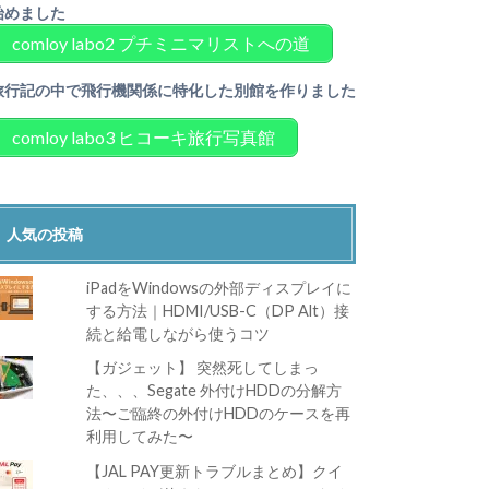
始めました
comloy labo2 プチミニマリストへの道
旅行記の中で飛行機関係に特化した別館を作りました
comloy labo3 ヒコーキ旅行写真館
人気の投稿
iPadをWindowsの外部ディスプレイに
する方法｜HDMI/USB-C（DP Alt）接
続と給電しながら使うコツ
【ガジェット】 突然死してしまっ
た、、、Segate 外付けHDDの分解方
法〜ご臨終の外付けHDDのケースを再
利用してみた〜
【JAL PAY更新トラブルまとめ】クイ