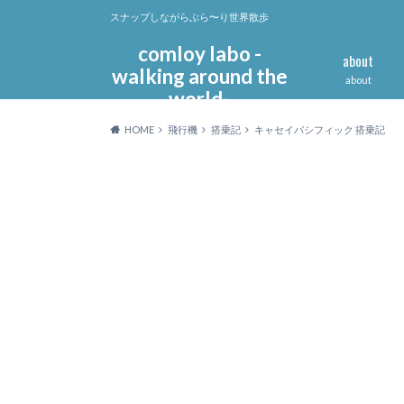
スナップしながらぶら〜り世界散歩
comloy labo -
about
walking around the
about
world-
HOME
飛行機
搭乗記
キャセイパシフィック 搭乗記