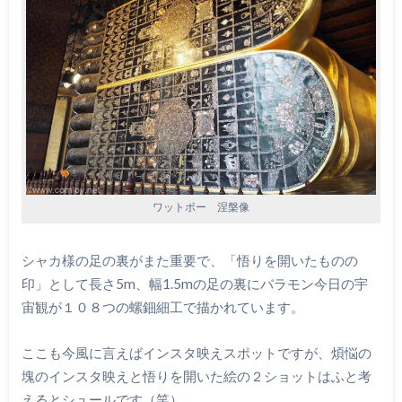
ワットポー 涅槃像
シャカ様の足の裏がまた重要で、「悟りを開いたものの
印」として長さ5m、幅1.5mの足の裏にバラモン今日の宇
宙観が１０８つの螺鈿細工で描かれています。
ここも今風に言えばインスタ映えスポットですが、煩悩の
塊のインスタ映えと悟りを開いた絵の２ショットはふと考
えるとシュールです（笑）