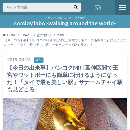
スナップしながらぶら〜り世界散歩
お問い合わ
comloy labo -walking around the world-
HOME
TRAVEL
旅の思い出
2019
せ
【今日の出来事】バンコクMRT延伸区間で王宮やワットポーにも簡単に行けるように
なった！「タイで最も美しい駅」サナームチャイ駅も見どころ
2019.08.27
2019
【今日の出来事】バンコクMRT延伸区間で王
宮やワットポーにも簡単に行けるようになっ
た！「タイで最も美しい駅」サナームチャイ駅
も見どころ