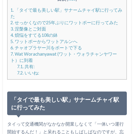
1.
「タイで最も美しい駅」サナームチャイ駅に行ってみ
た
2.
せっかくなので25年ぶりにワットポーに行ってみた
3.
涅槃像とご対面
4.
煩悩をすてる108の鉢
5.
ワットポーからワットアルンへ
6.
チャオプラヤー川をボートで下る
7.
Wat Worachanyawat (ワット・ウォラチャンヤワー
ト）に到着
7.1.
共有:
7.2.
いいね:
「タイで最も美しい駅」サナームチャイ駅
に行ってみた
タイって交通機関がなかなか開業しなくて「一体いつ運行
開始するんだ！」と呆れることもしばしばなのですが、忘