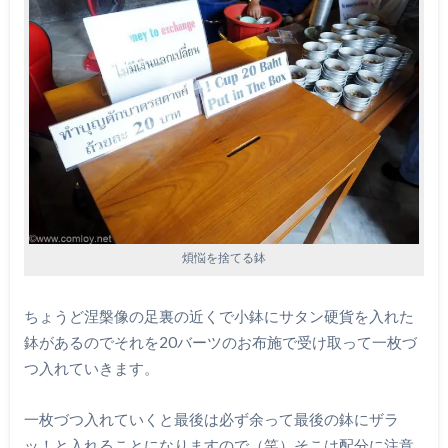
煩悩を捨てる鉢
ちょうど涅槃像の足裏の近くで小鉢にサタン硬貨を入れた
鉢があるのでそれを20バーツのお布施で受け取って一枚づ
つ入れていきます。
一枚づつ入れていくと最後は必ず余って最後の鉢にザラ
ッ！と入れることになりますので（笑）そこは配分に注意