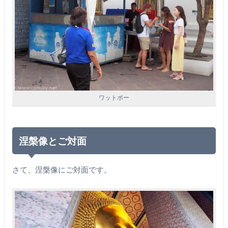
ワットポー
涅槃像とご対面
さて、涅槃像にご対面です。