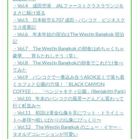
・Vol.4 成田空港 JALファーストクラスラウンジを
まさに駆け巡る
・Vol.5 日本航空JL707 成田 – バンコク ビジネスク
ラス搭乗記
・Vol.6 年末年始の宿泊はThe Westin Bangkok 宿泊
記
・Vol.7 The Westin Bangkok の朝食はめちゃくちゃ
豪華、、胃もたれしそう（笑）
・Vol.8 The Westin Bangkokの朝食でこれだけ食べ
てみた
・Vol.9 バンコクで一番込み合うASOK近くで落ち着
くカフェと公園の穴場！「BLACK CANYON
COFFEE」、「ベンジャキティ公園」(Benjakitti Park)
・Vol.10 年末のバンコクの風景〜どんどん変わって
行く町並み〜
・Vol.11 初詣は黄金仏像を見にワット・トライミッ
トへ参拝〜眩いばかりの仏像にびっくり〜
・Vol.12 The Westin Bangkok のニュー・イヤー・
タオルデコレーションが可愛い