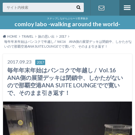
スナップしながらぶら〜り世界散歩
お問い合わ
comloy labo -walking around the world-
HOME
TRAVEL
旅の思い出
2017
せ
毎年年末年始はバンコクで年越し / Vol.16 ANA側の展望デッキは閉鎖中、しかたがな
いので那覇空港ANA SUITE LOUNGEでで寛いで、そのまま引き返す！
2017.09.23
2017
毎年年末年始はバンコクで年越し / Vol.16
ANA側の展望デッキは閉鎖中、しかたがない
ので那覇空港ANA SUITE LOUNGEでで寛い
で、そのまま引き返す！