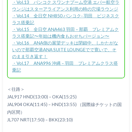
・Vol.13 バンコク スワンナプーム空港 エバー航空ラ
ウンジはスターアライアンス利用の時の穴場ラウンジ
・Vol.14 全日空 NH850 バンコク- 羽田 ビジネスク
ラス搭乗記
・Vol.15 全日空 ANA463 羽田 – 那覇 プレミアムク
ラス搭乗記〜年始は機内食もおせちバージョン〜
・Vol.16 ANA側の展望デッキは閉鎖中、しかたがな
いので那覇空港ANA SUITE LOUNGEでで寛いで、そ
のまま引き返す！
・Vol.17 ANA996 沖縄 – 羽田 プレミアムクラス搭
乗記
＜往路＞
JAL917 HND(13:00) – OKA(15:25)
JAL904 OKA(11:45) – HND(13:55) （国際線チケットの国
内区間）
JL707 NRT(17:50) – BKK(23:10)