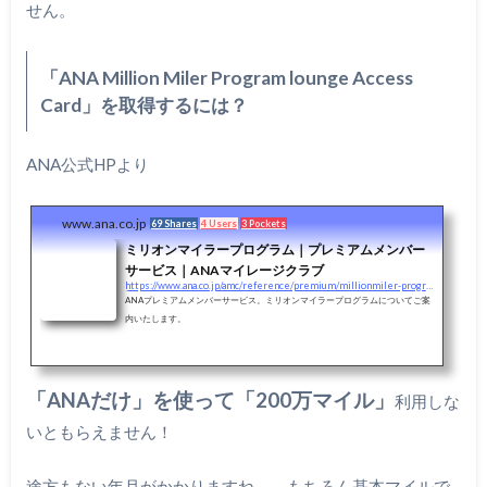
せん。
「ANA Million Miler Program lounge Access
Card」を取得するには？
ANA公式HPより
www.ana.co.jp
69 Shares
4 Users
3 Pockets
ミリオンマイラープログラム｜プレミアムメンバー
サービス｜ANAマイレージクラブ
https://www.ana.co.jp/amc/reference/premium/millionmiler-program/
ANAプレミアムメンバーサービス。ミリオンマイラープログラムについてご案
内いたします。
「ANAだけ」を使って「200万マイル」
利用しな
いともらえません！
途方もない年月がかかりますね、、もちろん基本マイルで