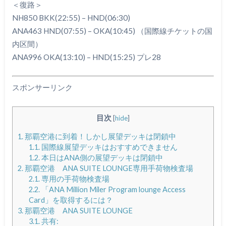
＜復路＞
NH850 BKK(22:55) – HND(06:30)
ANA463 HND(07:55) – OKA(10:45) （国際線チケットの国
内区間）
ANA996 OKA(13:10) – HND(15:25) プレ28
スポンサーリンク
目次
[
hide
]
1.
那覇空港に到着！しかし展望デッキは閉鎖中
1.1.
国際線展望デッキはおすすめできません
1.2.
本日はANA側の展望デッキは閉鎖中
2.
那覇空港 ANA SUITE LOUNGE専用手荷物検査場
2.1.
専用の手荷物検査場
2.2.
「ANA Million Miler Program lounge Access
Card」を取得するには？
3.
那覇空港 ANA SUITE LOUNGE
3.1.
共有: