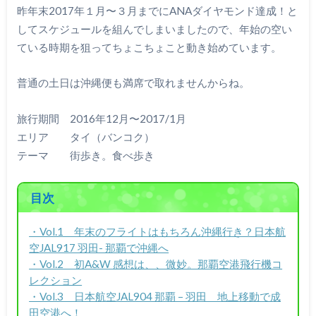
昨年末2017年１月〜３月までにANAダイヤモンド達成！と
してスケジュールを組んでしまいましたので、年始の空い
ている時期を狙ってちょこちょこと動き始めています。
普通の土日は沖縄便も満席で取れませんからね。
旅行期間 2016年12月〜2017/1月
エリア タイ（バンコク）
テーマ 街歩き。食べ歩き
目次
・Vol.1 年末のフライトはもちろん沖縄行き？日本航
空JAL917 羽田- 那覇で沖縄へ
・Vol.2 初A&W 感想は、、微妙。那覇空港飛行機コ
レクション
・Vol.3 日本航空JAL904 那覇 – 羽田 地上移動で成
田空港へ！