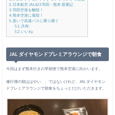
2.
日本航空 JAL623 羽田 – 熊本 搭乗記
3.
羽田空港を離陸！
4.
熊本空港に着陸！
5.
急いで高速バスに乗り継ぐ
5.1.
共有:
5.2.
いいね:
JAL ダイヤモンドプレミアラウンジで朝食
今回はまず熊本行きの早朝便で熊本空港に向かいます。
修行僧の朝ははやい、、ではないけれど、JAL ダイヤモン
ドプレミアラウンジで朝食をちょっとだけいただきます。