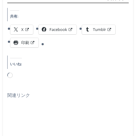
共有:
X
Facebook
Tumblr
印刷
いいね:
読
み
込
関連リンク
み
中…