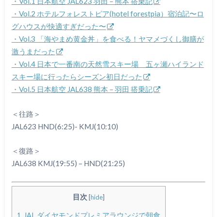
・Vol.1 日本航空 JAL623 羽田 – 熊本 搭乗記
・Vol.2 ホテルフォレストピア(hotel forestpia）宿泊記〜ロ
グハウスが快適すぎだった〜
・Vol.3 「海やまめ黄金丼」を食べる！ヤマメづくし御膳が
激うまだった
・Vol.4 日本で一番南の天然雪スキー場 五ヶ瀬ハイランド
スキー場に行ったらシーズン初日だった
・Vol.5 日本航空 JAL638 熊本 – 羽田 搭乗記
＜往路＞
JAL623 HND(6:25)- KMJ(10:10)
＜復路＞
JAL638 KMJ(19:55) – HND(21:25)
目次
[
hide
]
1.
JAL ダイヤモンドプレミアラウンジで朝食