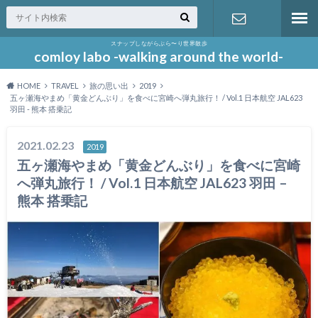
スナップしながらぶら〜り世界散歩
お問い合わ
comloy labo -walking around the world-
HOME
TRAVEL
旅の思い出
2019
せ
五ヶ瀬海やまめ「黄金どんぶり」を食べに宮崎へ弾丸旅行！ / Vol.1 日本航空 JAL623
羽田 - 熊本 搭乗記
2021.02.23
2019
五ヶ瀬海やまめ「黄金どんぶり」を食べに宮崎
へ弾丸旅行！ / Vol.1 日本航空 JAL623 羽田 –
熊本 搭乗記