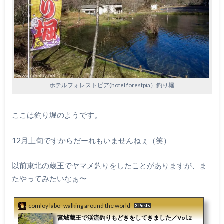
ホテルフォレストピア(hotel forestpia）釣り堀
ここは釣り堀のようです。
12月上旬ですからだーれもいませんねぇ（笑）
以前東北の蔵王でヤマメ釣りをしたことがありますが、ま
たやってみたいなぁ〜
comloy labo -walking around the world-
3 Posts
宮城蔵王で渓流釣りもどきをしてきました／Vol.2