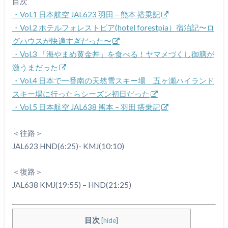
目次
・Vol.1 日本航空 JAL623 羽田 – 熊本 搭乗記
・Vol.2 ホテルフォレストピア(hotel forestpia）宿泊記〜ロ
グハウスが快適すぎだった〜
・Vol.3 「海やまめ黄金丼」を食べる！ヤマメづくし御膳が
激うまだった
・Vol.4 日本で一番南の天然雪スキー場 五ヶ瀬ハイランド
スキー場に行ったらシーズン初日だった
・Vol.5 日本航空 JAL638 熊本 – 羽田 搭乗記
＜往路＞
JAL623 HND(6:25)- KMJ(10:10)
＜復路＞
JAL638 KMJ(19:55) – HND(21:25)
目次
[
hide
]