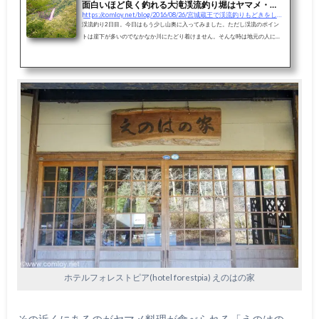
面白いほど良く釣れる大滝渓流釣り堀はヤマメ・ニ
https://comloy.net/blog/2016/08/26/宮城蔵王で渓流釣りもどきをしてきました／vol-2
ジマス釣り放題！
渓流釣り2日目。今日はもう少し山奥に入ってみました。ただし渓流のポイン
トは崖下が多いのでなかなか川にたどり着けません。そんな時は地元の人に聞
くのが一番！一応ポイントにたどり着きましたが一匹も釣れず。諦めて釣り堀
に行きましたが当たり前ですが良く釣れる（笑）こっちの方が面白いです。釣
った魚は炭火で焼いて食べましたがさすがに多すぎました。旅行期間 2015/6
月エリア 宮城県 遠刈田温泉テーマ 温泉、釣り目次Vol.1 宮城蔵王
遠刈田温泉で渓流釣りに挑戦Vol.2 面白いほど良く釣れる大滝渓流釣り堀はヤ
マメ・...
ホテルフォレストピア(hotel forestpia) えのはの家