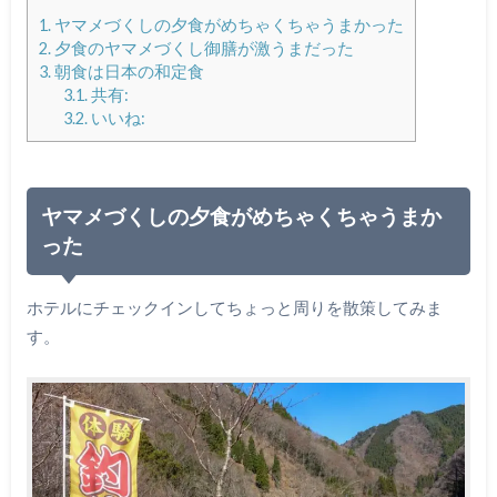
1.
ヤマメづくしの夕食がめちゃくちゃうまかった
2.
夕食のヤマメづくし御膳が激うまだった
3.
朝食は日本の和定食
3.1.
共有:
3.2.
いいね:
ヤマメづくしの夕食がめちゃくちゃうまか
った
ホテルにチェックインしてちょっと周りを散策してみま
す。