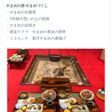
やまめの里 やまめづくし
・やまめの甘露煮
・5年物大型いわなの刺身
・やまめの塩焼き
・黄金イクラ やまめの黄金の卵丼
・１２センチ 新仔やまめの唐揚げ