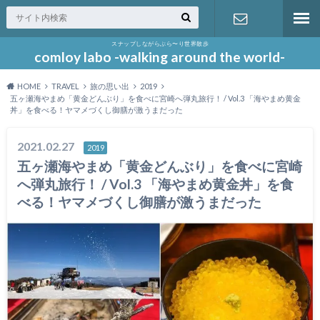
スナップしながらぶら〜り世界散歩
お問い合わ
comloy labo -walking around the world-
HOME
TRAVEL
旅の思い出
2019
せ
五ヶ瀬海やまめ「黄金どんぶり」を食べに宮崎へ弾丸旅行！ / Vol.3 「海やまめ黄金
丼」を食べる！ヤマメづくし御膳が激うまだった
2021.02.27
2019
五ヶ瀬海やまめ「黄金どんぶり」を食べに宮崎
へ弾丸旅行！ / Vol.3 「海やまめ黄金丼」を食
べる！ヤマメづくし御膳が激うまだった