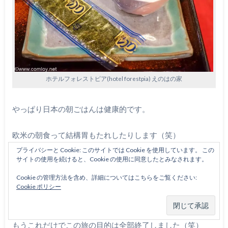
ホテルフォレストピア(hotel forestpia) えのはの家
やっぱり日本の朝ごはんは健康的です。
欧米の朝食って結構胃もたれしたりします（笑）
プライバシーと Cookie: このサイトでは Cookie を使用しています。 この
サイトの使用を続けると、Cookie の使用に同意したとみなされます。
日本人にはこのぐらいのお食事がちょうど良いですよね〜
Cookie の管理方法を含め、詳細についてはこちらをご覧ください:
昨夜は美味しいヤマメをたくさん食べることができたし、
Cookie ポリシー
朝は健康定食。
もうこれだけでこの旅の目的は全部終了しました（笑）