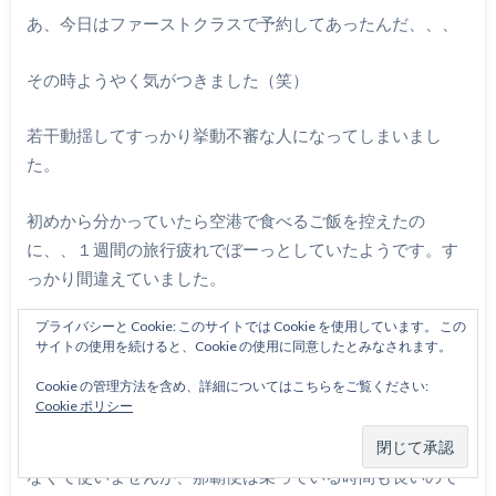
あ、今日はファーストクラスで予約してあったんだ、、、
その時ようやく気がつきました（笑）
若干動揺してすっかり挙動不審な人になってしまいまし
た。
初めから分かっていたら空港で食べるご飯を控えたの
に、、１週間の旅行疲れでぼーっとしていたようです。す
っかり間違えていました。
プライバシーと Cookie: このサイトでは Cookie を使用しています。 この
何しろ予約をしたのはかなり前なので覚えていませんし、
サイトの使用を続けると、Cookie の使用に同意したとみなされます。
沖縄線のファーストクラスは人気があるので滅多に取るこ
Cookie の管理方法を含め、詳細についてはこちらをご覧ください:
とができません。
Cookie ポリシー
何しろ普通席との差額は8000円。羽田ー伊丹線はもったい
なくて使いませんが、那覇便は乗っている時間も長いので