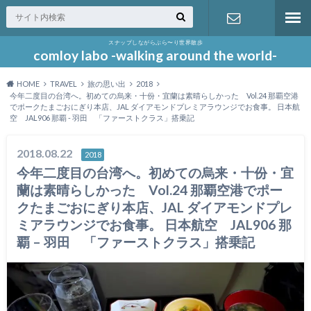
スナップしながらぶら〜り世界散歩
お問い合わ
comloy labo -walking around the world-
HOME
TRAVEL
旅の思い出
2018
せ
今年二度目の台湾へ。初めての烏来・十份・宜蘭は素晴らしかった Vol.24 那覇空港
でポークたまごおにぎり本店、JAL ダイアモンドプレミアラウンジでお食事。 日本航
空 JAL906 那覇 - 羽田 「ファーストクラス」搭乗記
2018.08.22
2018
今年二度目の台湾へ。初めての烏来・十份・宜
蘭は素晴らしかった Vol.24 那覇空港でポー
クたまごおにぎり本店、JAL ダイアモンドプレ
ミアラウンジでお食事。 日本航空 JAL906 那
覇 – 羽田 「ファーストクラス」搭乗記