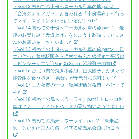
・Vol.13 初めての十份へローカル列車の旅 part.2
「台湾のナイアガラ」と言われる「十份瀑布」へ行っ
てマイナスイオンをいっぱい浴びよう
・Vol.14 初めての十份へローカル列車の旅 part.3 最
後のお楽しみ「天燈上げ」をしよう！欲張ってたくさ
んのお願いをしちゃいました
・Vol.15 初めての十份へローカル列車の旅 part.4 日
本が作った菁桐駅駅舎〜猫村で有名な猴硐まで平渓線
（ピンシーシエン)(Ping Xi Xian）沿線列車の旅
・Vol.16 台北市内で焼き小籠包、巨大餃子、かき氷や
排骨飯を食べ歩き 「素食」が予想外に美味しい
・Vol.17 三大夜市の一つ「饒河街観光夜市」へ行って
みた
・Vol.18 初めての烏来（ウーライ）part1 トロッコ列
車はアミューズメントパークの乗り物のようで楽しい
・Vol.19 初めての烏来（ウーライ）part2 「烏来温
泉」といえば美人の湯。烏来名湯温泉会館に行こう！