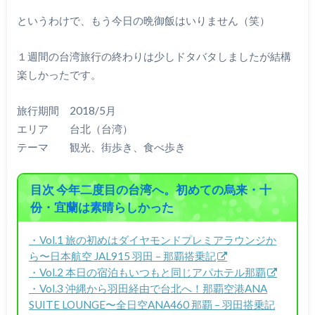
というわけで、もう今日の晩御飯はいりません（笑）
１週間の台湾旅行の終わりは少しドタバタしましたが結構
楽しかったです。
旅行期間 2018/5月
エリア 台北（台湾）
テーマ 観光、街歩き、食べ歩き
目次 今年二度目の台湾へ。初めての烏来・十
份・宜蘭は素晴らしかった
・Vol.1 旅の初めはダイヤモンドプレミアラウンジか
ら〜日本航空 JAL915 羽田 – 那覇搭乗記
・Vol.2 本日の宿泊もいつもと同じアパホテル那覇
・Vol.3 沖縄から羽田経由で台北へ！那覇空港ANA
SUITE LOUNGE〜全日空ANA460 那覇 – 羽田搭乗記