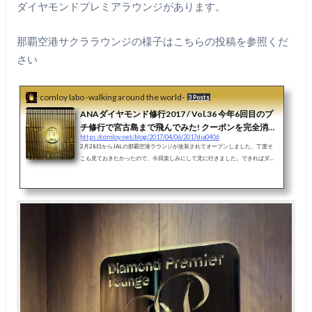
ダイヤモンドプレミアラウンジがあります。
那覇空港サクララウンジの様子はこちらの投稿を参照くだ
さい
comloy labo -walking around the world-
3 Posts
ANAダイヤモンド修行2017 / Vol.36 今年6回目のプ
チ修行で宮古島まで飛んでみた! クーポンを完全消
https://comloy.net/blog/2017/04/06/2017dia0406
化 新しくなったJAL那覇空港サクララウンジを訪問
2月28日からJALの那覇空港ラウンジが改装されてオープンしました。丁度そ
こも見ておきたかったので、今回楽しみにして見に行きました。できればダイ
ヤモンドプレミアラウンジも作って欲しかったのですが、敷地の関係からでき
なかったようです。確かにANAのSUITEラウンジは拡張されたエリアに新設さ
れたので、同じ場所に作るとなると無理があるようです。ただし専用の手荷物
検査場はできたので、激混みの手荷物検査場を通らなくて済むのでその点は楽
になりました。Vol.31 全日空 ANA467 羽田 - 沖縄 プレミアムクラス搭乗記V
ol.32 那覇...