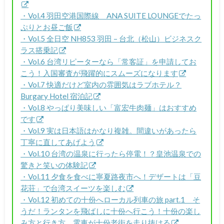
・Vol.4 羽田空港国際線 ANA SUITE LOUNGEでたっ
ぷりとお昼ご飯
・Vol.5 全日空 NH853 羽田 – 台北（松山）ビジネスク
ラス搭乗記
・Vol.6 台湾リピーターなら「常客証」を申請してお
こう！入国審査が飛躍的にスムーズになります
・Vol.7 快適だけど室内の雰囲気はラブホテル？
Burgary Hotel 宿泊記
・Vol.8 やっぱり美味しい「富宏牛肉麺」はおすすめ
です
・Vol.9 実は日本語はかなり複雑。間違いがあったら
丁寧に直してあげよう
・Vol.10 台湾の温泉に行ったら停電！？皇池温泉での
驚きと笑いの体験記
・Vol.11 夕食を食べに寧夏路夜市へ！デザートは「豆
花荘」で台湾スイーツを楽しむ
・Vol.12 初めての十份へローカル列車の旅 part.1 そ
うだ！ランタンを飛ばしに十份へ行こう！十份の楽し
み方と行き方、電車が十份老街を走り抜ける