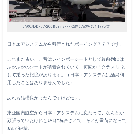
JA007D B777-200 Boeing777-289 27639/134 1998/04
日本エアシステムから移管されたボーイング７７７です。
これまた古い、、昔はレインボーシートとして最前列には
ふかふかのシートが装着されていて、何回か「クラスJ」と
して乗った記憶があります。（日本エアシステムは結局利
用したことはありませんでした）
あれも結構良かったんですけどねぇ。
東亜国内航空から日本エアシステムに変わって、なんとか
頑張っていたけれどJALに統合されて、それが重荷になって
JALが破綻。