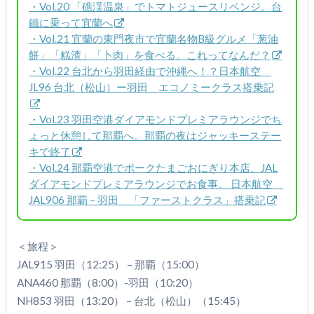
・Vol.20 「礁渓温泉」でトマトジュースリベンジ。台
鐵に乗って宜蘭へ
・Vol.21 宜蘭の東門夜市で宜蘭名物B級グルメ「葱油
餅」「糕渣」「卜肉」を食べる。これってなんだ？
・Vol.22 台北から羽田経由で沖縄へ！？日本航空
JL96 台北（松山）ー羽田 エコノミークラス搭乗記
・Vol.23 羽田空港ダイアモンドプレミアラウンジでち
ょっと休憩して那覇へ。那覇の夜はジャッキーステー
キで終了
・Vol.24 那覇空港でポークたまごおにぎり本店、JAL
ダイアモンドプレミアラウンジでお食事。 日本航空
JAL906 那覇 – 羽田 「ファーストクラス」搭乗記
＜旅程＞
JAL915 羽田（12:25） – 那覇（15:00）
ANA460 那覇（8:00）-羽田（10:20）
NH853 羽田（13:20） – 台北（松山）（15:45）