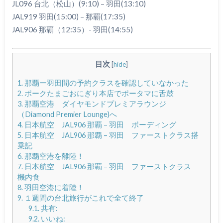
JL096 台北（松山）(9:10) – 羽田(13:10)
JAL919 羽田(15:00) – 那覇(17:35)
JAL906 那覇（12:35）- 羽田(14:55)
目次
[
hide
]
1.
那覇ー羽田間の予約クラスを確認していなかった
2.
ポークたまごおにぎり本店でポータマに舌鼓
3.
那覇空港 ダイヤモンドプレミアラウンジ
（Diamond Premier Lounge)へ
4.
日本航空 JAL906 那覇 – 羽田 ボーディング
5.
日本航空 JAL906 那覇 – 羽田 ファーストクラス搭
乗記
6.
那覇空港を離陸！
7.
日本航空 JAL906 那覇 – 羽田 ファーストクラス
機内食
8.
羽田空港に着陸！
9.
１週間の台北旅行がこれで全て終了
9.1.
共有:
9.2.
いいね: