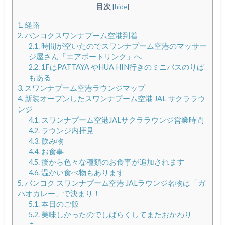
目次
[
hide
]
1.
経路
2.
バンコクスワンナプーム空港到着
2.1.
時間が空いたのでスワンナプーム空港のマッサー
ジ屋さん「エアポートリンク」へ
2.2.
1FはPATTAYA やHUA HIN行きのミニバスのりば
もある
3.
スワンナプーム空港ラウンジマップ
4.
新装オープンしたスワンナプーム空港 JAL サクララウ
ンジ
4.1.
スワンナプーム空港JALサクララウンジ営業時間
4.2.
ラウンジ内拝見
4.3.
飲み物
4.4.
お食事
4.5.
後から色々な種類のお食事が追加されます
4.6.
温かい食べ物もあります
5.
バンコク スワンナプーム空港 JALラウンジ名物は「ガ
パオカレー」で決まり！
5.1.
本日のご飯
5.2.
美味しかったのでしばらくしてまたおかわり