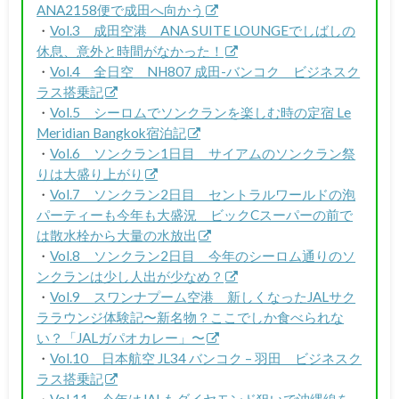
ANA2158便で成田へ向かう
・
Vol.3 成田空港 ANA SUITE LOUNGEでしばしの
休息、意外と時間がなかった！
・
Vol.4 全日空 NH807 成田-バンコク ビジネスク
ラス搭乗記
・
Vol.5 シーロムでソンクランを楽しむ時の定宿 Le
Meridian Bangkok宿泊記
・
Vol.6 ソンクラン1日目 サイアムのソンクラン祭
りは大盛り上がり
・
Vol.7 ソンクラン2日目 セントラルワールドの泡
パーティーも今年も大盛況 ビックCスーパーの前で
は散水栓から大量の水放出
・
Vol.8 ソンクラン2日目 今年のシーロム通りのソ
ンクランは少し人出が少なめ？
・
Vol.9 スワンナプーム空港 新しくなったJALサク
ララウンジ体験記〜新名物？ここでしか食べられな
い？「JALガパオカレー」〜
・
Vol.10 日本航空 JL34 バンコク – 羽田 ビジネスク
ラス搭乗記
・
Vol.11 今年はJALもダイヤモンド狙いで沖縄線を