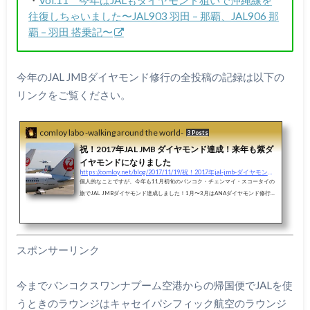
往復しちゃいました〜JAL903 羽田 – 那覇、JAL906 那
覇 – 羽田 搭乗記〜
今年のJAL JMBダイヤモンド修行の全投稿の記録は以下の
リンクをご覧ください。
comloy labo -walking around the world-
3 Posts
祝！2017年JAL JMB ダイヤモンド達成！来年も紫ダ
イヤモンドになりました
https://comloy.net/blog/2017/11/19/祝！2017年jal-jmb-ダイヤモンド達成！来年も紫ダイヤモ
個人的なことですが、今年も11月初旬のバンコク・チェンマイ・スコータイの
旅でJAL JMBダイヤモンド達成しました！1月〜3月はANAダイヤモンド修行と
銘打って無理やり人工ダイヤにしました。（笑）ANAダイヤモンドへの道のり
はまさに修行。バーゲンセールのシンガポール、バンコクの「旅作」に無理や
り沖縄往復をくっつけて、駆け足で飛行機に乗りまくるということをやってし
まいました。しかし、JAL ダイヤモンドは毎年行っている場所に「ちょこっ
スポンサーリンク
と」沖縄線をくっつけて（笑）、JALの「１ヶ月間国内線FOP２倍キャンペー
ン」や「激安マ...
今までバンコクスワンナプーム空港からの帰国便でJALを使
うときのラウンジはキャセイパシフィック航空のラウンジ