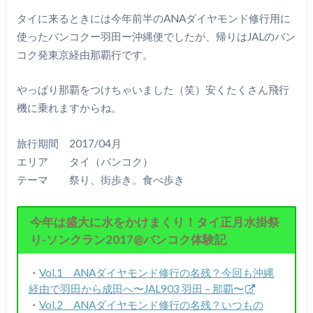
タイに来るときには今年前半のANAダイヤモンド修行用に
使ったバンコクー羽田ー沖縄便でしたが、帰りはJALのバン
コク発東京経由那覇行です。
やっぱり那覇をつけちゃいました（笑）安くたくさん飛行
機に乗れますからね。
旅行期間 2017/04月
エリア タイ（バンコク）
テーマ 祭り、街歩き。食べ歩き
今年は盛大に水をかけまくり！タイ正月水掛祭
り-ソンクラン2017@バンコク体験記
・
Vol.1 ANAダイヤモンド修行の名残？今回も沖縄
経由で羽田から成田へ〜JAL903 羽田 – 那覇〜
・
Vol.2 ANAダイヤモンド修行の名残？いつもの