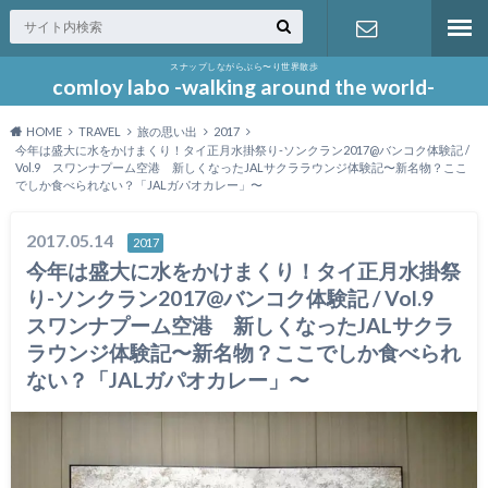
スナップしながらぶら〜り世界散歩
お問い合わ
comloy labo -walking around the world-
HOME
TRAVEL
旅の思い出
2017
せ
今年は盛大に水をかけまくり！タイ正月水掛祭り-ソンクラン2017@バンコク体験記 /
Vol.9 スワンナプーム空港 新しくなったJALサクララウンジ体験記〜新名物？ここ
でしか食べられない？「JALガパオカレー」〜
2017.05.14
2017
今年は盛大に水をかけまくり！タイ正月水掛祭
り-ソンクラン2017@バンコク体験記 / Vol.9
スワンナプーム空港 新しくなったJALサクラ
ラウンジ体験記〜新名物？ここでしか食べられ
ない？「JALガパオカレー」〜