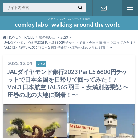
スナップしながらぶら〜り世界散歩
お問い合わ
comloy labo -walking around the world-
HOME
TRAVEL
旅の思い出
2023
せ
JALダイヤモンド修行2023 Part.5 6600円チケットで日本全国を日帰りで回ってみた！ /
Vol.3 日本航空 JAL565 羽田 - 女満別搭乗記 〜圧巻の北の大地に到着！〜
2023.12.04
2023
JALダイヤモンド修行2023 Part.5 6600円チケ
ットで日本全国を日帰りで回ってみた！ /
Vol.3 日本航空 JAL565 羽田 – 女満別搭乗記 〜
圧巻の北の大地に到着！〜