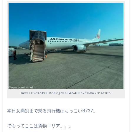
JA337J B737-800 Boeing737-846 40352/3604 2014/10〜
本日女満別まで乗る飛行機はちっこいB737。
でもってここは貨物エリア。。。