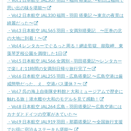
・Vol.1 日本航空 JAL307 羽田 – 福岡 搭乗記 〜初日は福岡で
思い出の味を堪能〜
・Vol.2 日本航空 JAL330 福岡 – 羽田 搭乗記 〜東京の夜景は
綺麗だった〜
・Vol.3 日本航空 JAL565 羽田 – 女満別搭乗記 〜圧巻の北
の大地に到着！〜
・Vol.4 レンタカーでぐるっと周る！網走監獄、能取岬、東
藻琴芝桜公園を満喫した1日
・Vol.5 日本航空 JAL566 女満別 – 羽田搭乗記〜レンタカー
で楽しむ11時間の女満別日帰り旅行完了〜
・Vol.6 日本航空 JAL255 羽田 – 広島搭乗記 〜広島空港は厳
戒態勢だった、え、空港バス運休？〜
・Vol.7 呉の海上自衛隊史料館と大和ミュージアムで歴史に
触れる旅｜潜水艦や大和のモデルを見て感動！
・Vol.8 日本航空 JAL264 広島 – 羽田搭乗記〜広島空港には
カナダとドイツの空軍がきていた〜
・Vol.9 日本航空 JAL919 羽田 – 那覇搭乗記 〜全国旅行支援
でお得に宿泊＆ステーキも堪能〜