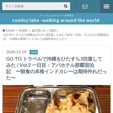
スナップしながらぶら〜り世界散歩
お問い合わ
comloy labo -walking around the world-
HOME
TRAVEL
旅の思い出
2020
せ
GO TO トラベルで沖縄をひたすら3往復してみた / Vol.2 一日目：アパホテル那覇宿泊
記 〜朝食の本格インドカレーは期待外れだった〜
2020.12.29
2020
GO TO トラベルで沖縄をひたすら3往復して
みた / Vol.2 一日目：アパホテル那覇宿泊
記 〜朝食の本格インドカレーは期待外れだっ
た〜