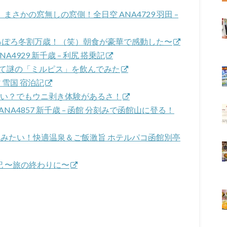
、まさかの窓無しの窓側！全日空 ANA4729 羽田 –
〜さっぽろ冬割万歳！（笑）朝食が豪華で感動した〜
A4929 新千歳 – 利尻 搭乗記
登って謎の「ミルピス」を飲んでみた
 雪国 宿泊記
ニが無い？でもウニ剥き体験があるさ！
歳 & ANA4857 新千歳 – 函館 分刻みで函館山に登る！
に住みたい！快適温泉＆ご飯激旨 ホテルパコ函館別亭
 搭乗記 〜旅の終わりに〜