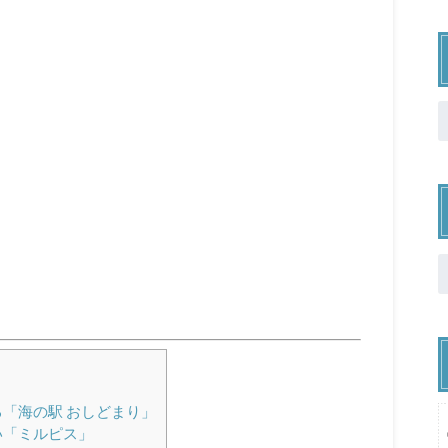
「海の駅 おしどまり」
い「ミルピス」