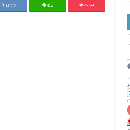
はてブ
Pocket
送る
X