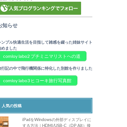
お知らせ
シンプル快適生活を目指して雑感を綴った姉妹サイト
始めました
comloy labo2 プチミニマリストへの道
旅行記の中で飛行機関係に特化した別館を作りました
comloy labo3 ヒコーキ旅行写真館
人気の投稿
iPadをWindowsの外部ディスプレイに
する方法｜HDMI/USB-C（DP Alt）接