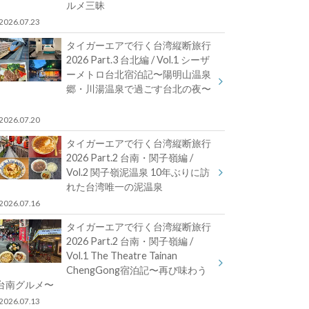
ルメ三昧
2026.07.23
タイガーエアで行く台湾縦断旅行
2026 Part.3 台北編 / Vol.1 シーザ
ーメトロ台北宿泊記〜陽明山温泉
郷・川湯温泉で過ごす台北の夜〜
2026.07.20
タイガーエアで行く台湾縦断旅行
2026 Part.2 台南・関子嶺編 /
Vol.2 関子嶺泥温泉 10年ぶりに訪
れた台湾唯一の泥温泉
2026.07.16
タイガーエアで行く台湾縦断旅行
2026 Part.2 台南・関子嶺編 /
Vol.1 The Theatre Tainan
ChengGong宿泊記〜再び味わう
台南グルメ〜
2026.07.13