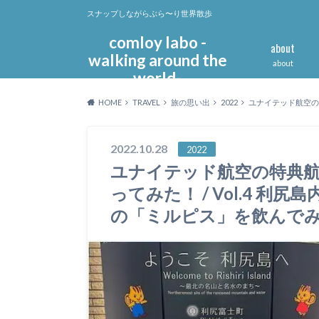
スナップしながらぶら〜り世界散歩
comloy labo -
about
walking around the
about
world-
HOME
TRAVEL
旅の思い出
2022
ユナイテッド航空の
2022.10.28
2022
ユナイテッド航空の特典
ってみた！ / Vol.4 
の「ミルピス」を飲ん