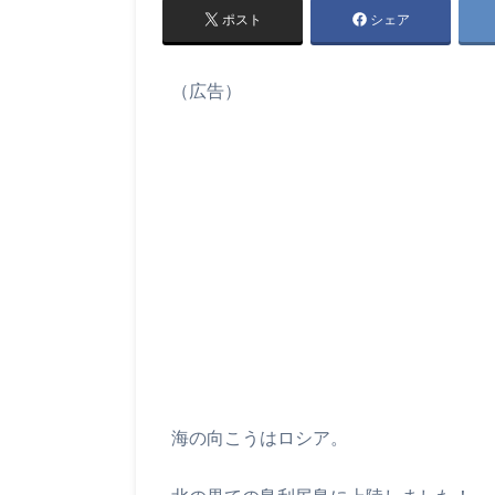
ポスト
シェア
（広告）
海の向こうはロシア。