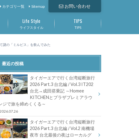
お問い合わせ
カテゴリ一覧
Sitemap
Life Style
TIPS
ライフスタイル
TIPS
に登って謎の「ミルピス」を飲んでみた
最近の投稿
タイガーエアで行く台湾縦断旅行
2026 Part.3 台北編 / Vol.3 IT202
台北→成田搭乗記 ～Homee
KITCHENとプラザプレミアラウ
ンジで旅を締めくくる～
2026.07.26
タイガーエアで行く台湾縦断旅行
2026 Part.3 台北編 / Vol.2 南機場
夜市 台北最後の夜はローカルグ