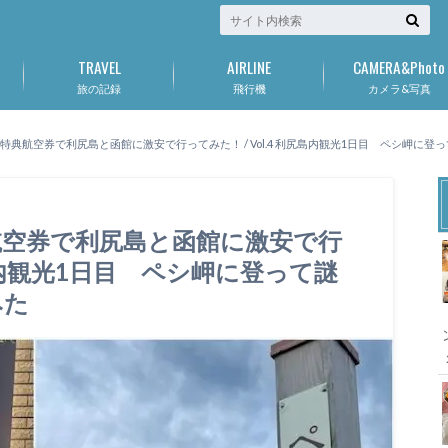
TRAVEL
AIRLINE
CAMERA&Photo
旅の記録
飛行機
カメラ&写真
特典航空券で利尻島と函館に激安で行ってみた！ / Vol.4 利尻島内観光1日目 ペシ岬
航空券で利尻島と函館に激安で行
利尻島内観光1日目 ペシ岬に登って謎
でみた