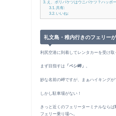
3.
え、ポリバケツはウニバケツ？ハッポ
3.1.
共有:
3.2.
いいね:
礼文島・稚内行きのフェリーが
利尻空港に到着してレンタカーを受け取
まず目指すは
「ペシ岬」
。
妙な名前の岬ですが、まぁハイキングが
しかし駐車場がない！
きっと近くのフェリーターミナルならば
フェリー乗り場へ。