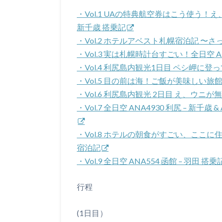
・Vol.1 UAの特典航空券はこう使う！え
新千歳 搭乗記
・Vol.2 ホテルアベスト札幌宿泊記 
・Vol.3 実は札幌時計台すごい！全日空 AN
・Vol.4 利尻島内観光1日目 ペシ岬に
・Vol.5 目の前は海！ご飯が美味しい旅館
・Vol.6 利尻島内観光 2日目 え、ウ
・Vol.7 全日空 ANA4930 利尻 – 新千
・Vol.8 ホテルの朝食がすごい、ここ
宿泊記
・Vol.9 全日空 ANA554 函館 – 羽田
行程
(1日目）