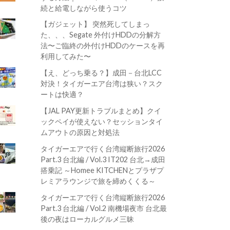
続と給電しながら使うコツ
【ガジェット】 突然死してしまっ
た、、、Segate 外付けHDDの分解方
法〜ご臨終の外付けHDDのケースを再
利用してみた〜
【え、どっち乗る？】成田－台北LCC
対決！タイガーエア台湾は狭い？スク
ートは快適？
【JAL PAY更新トラブルまとめ】クイ
ックペイが使えない？セッションタイ
ムアウトの原因と対処法
タイガーエアで行く台湾縦断旅行2026
Part.3 台北編 / Vol.3 IT202 台北→成田
搭乗記 ～Homee KITCHENとプラザプ
レミアラウンジで旅を締めくくる～
タイガーエアで行く台湾縦断旅行2026
Part.3 台北編 / Vol.2 南機場夜市 台北最
後の夜はローカルグルメ三昧