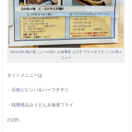
SOLA SPA 風の湯（ふーのゆ）お食事処 えびす プライオリティパス用メ
ニュー
セットメニューは
・石焼ビビンバ＆ハーフチヂミ
・味噌煮込みうどん＆海老フライ
の2択。