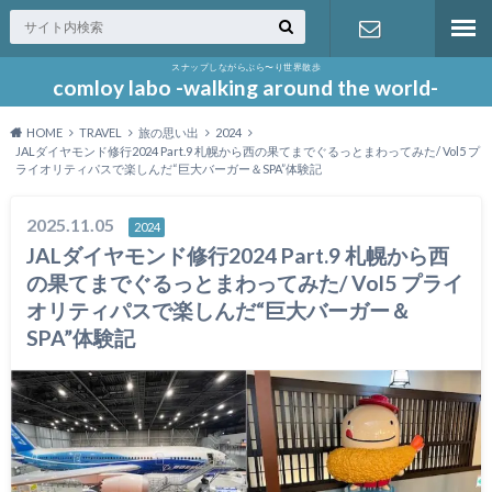
スナップしながらぶら〜り世界散歩
お問い合わ
comloy labo -walking around the world-
HOME
TRAVEL
旅の思い出
2024
せ
JALダイヤモンド修行2024 Part.9 札幌から西の果てまでぐるっとまわってみた/ Vol5 プ
ライオリティパスで楽しんだ“巨大バーガー＆SPA”体験記
2025.11.05
2024
JALダイヤモンド修行2024 Part.9 札幌から西
の果てまでぐるっとまわってみた/ Vol5 プライ
オリティパスで楽しんだ“巨大バーガー＆
SPA”体験記