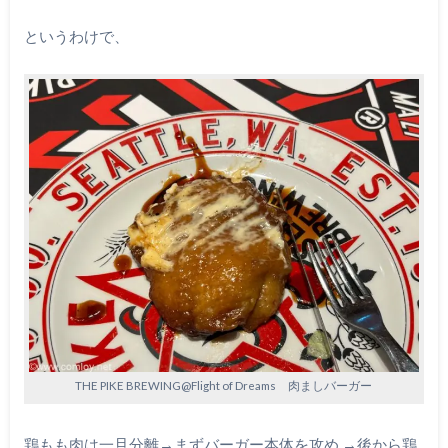
というわけで、
THE PIKE BREWING@Flight of Dreams 肉ましバーガー
鶏もも肉は一旦分離→まずバーガー本体を攻め →後から鶏