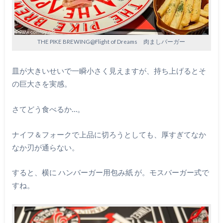
THE PIKE BREWING@Flight of Dreams 肉ましバーガー
皿が大きいせいで一瞬小さく見えますが、持ち上げるとそ
の巨大さを実感。
さてどう食べるか…。
ナイフ＆フォークで上品に切ろうとしても、厚すぎてなか
なか刃が通らない。
すると、横に ハンバーガー用包み紙 が。モスバーガー式で
すね。