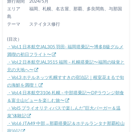
旅行期間 2024/5月
エリア 福岡、札幌、名古屋、那覇、多良間島、与那国
島
テーマ ステイタス修行
(目次）
・Vol.1 日本航空JAL305 羽田- 福岡搭乗記〜博多B級グルメ
満喫の初日フライト〜
・Vol.2 日本航空JAL3515 福岡 – 札幌搭乗記〜福岡の味覚と
北の大地へ〜
・Vol.3 ホテルネッツ札幌すすきの宿泊記｜根室花まるで旬
の海鮮を満喫！
・Vol.4 日本航空3106 札幌 – 中部搭乗記〜DPラウンジ朝食
＆富士山ビューを楽しむ旅〜
・Vol5 プライオリティパスで楽しんだ“巨大バーガー＆温
泉”体験記
・Vol.6 JTA49 中部→那覇搭乗記＆ホテルランタナ那覇松山
宿泊記