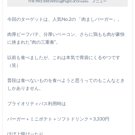
THE PIKE BREWING@Flight of Dreams メニュー
今回のターゲットは、人気No.2の 「肉ましバーガー」。
肉厚ビーフパテ、分厚いベーコン、さらに鶏もも肉が豪快
に挟まれた“肉の三重奏”。
以前も食べましたが、これは本気で胃袋にくるやつです
（笑）
普段は食べないものを食べようと思うってのもこんなとき
しかありません。
プライオリティパス利用時は
バーガー＋ミニポテト＋ソフトドリンク = 3,330円
ほぼ上限ぴったり。