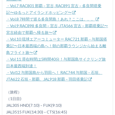
・Vol.7 RAC801 那覇 – 宮古, RAC891 宮古 – 多良間搭乗
記〜ゆるっとアイランドホッピング〜
・Vol.8 7時間で巡る多良間島！あれ？ここは。。。
・Vol.9 RAC898 多良間 – 宮古, JTA566 宮古 – 那覇搭乗記〜
宮古経由で那覇へ帰る旅〜
・Vol.10 琉球エアーコミューター RAC721 那覇 – 与那国搭
乗記〜日本最西端の島へ！朝の那覇ラウンジから始まる離
島フライト旅〜
・Vol 11 滞在時間は5時間40分！与那国島サイクリング旅
日本最西端到達！
・Vol12 与那国島から羽田へ！ RAC744 与那国 – 石垣、
JTA622 石垣 – 那覇、JAL918 那覇 – 羽田搭乗記
（旅程）
（1日目)
JAL305 HND(7:10) – FUK(9:10)
JAL3515 FUK(14:30) – CTS(16:45)