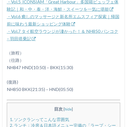
・Vol.5 ICONSIAM「Great Harbour」多国籍ビュッフェ体
験記｜和・中・泰・洋・海鮮・スイーツを一気に堪能
・Vol.6 癒しのマッサージと新名所エムスフィア探索｜帰国
前に味わう最新ショッピング体験
・Vol.7 タイ航空ラウンジが凄かった！＆ NH850 バンコク
– 羽田搭乗記
（旅程）
（往路）
NH847 HND(10:50) – BKK(15:30)
(復路)
NH850 BKK(21:35) – HND(05:50)
目次
[
hide
]
1.
ソンクランってこんな雰囲気
2.
ランチ：冷房＆日本語メニュー完備の「ラープ・シー