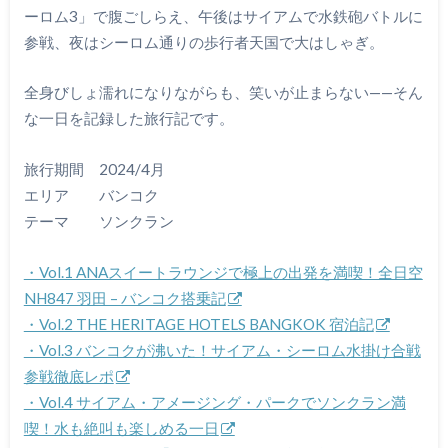
ーロム3」で腹ごしらえ、午後はサイアムで水鉄砲バトルに
参戦、夜はシーロム通りの歩行者天国で大はしゃぎ。
全身びしょ濡れになりながらも、笑いが止まらない——そん
な一日を記録した旅行記です。
旅行期間 2024/4月
エリア バンコク
テーマ ソンクラン
・Vol.1 ANAスイートラウンジで極上の出発を満喫！全日空
NH847 羽田 – バンコク搭乗記
・Vol.2 THE HERITAGE HOTELS BANGKOK 宿泊記
・Vol.3 バンコクが沸いた！サイアム・シーロム水掛け合戦
参戦徹底レポ
・Vol.4 サイアム・アメージング・パークでソンクラン満
喫！水も絶叫も楽しめる一日