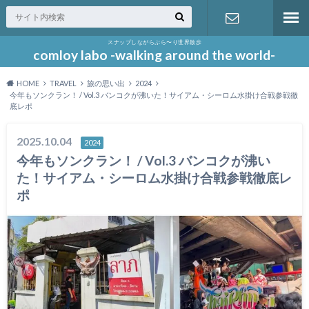
スナップしながらぶら〜り世界散歩
お問い合わ
comloy labo -walking around the world-
HOME
TRAVEL
旅の思い出
2024
せ
今年もソンクラン！ / Vol.3 バンコクが沸いた！サイアム・シーロム水掛け合戦参戦徹
底レポ
2025.10.04
2024
今年もソンクラン！ / Vol.3 バンコクが沸い
た！サイアム・シーロム水掛け合戦参戦徹底レ
ポ