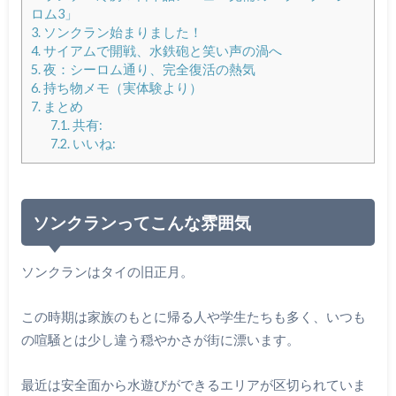
ロム3」
3.
ソンクラン始まりました！
4.
サイアムで開戦、水鉄砲と笑い声の渦へ
5.
夜：シーロム通り、完全復活の熱気
6.
持ち物メモ（実体験より）
7.
まとめ
7.1.
共有:
7.2.
いいね:
ソンクランってこんな雰囲気
ソンクランはタイの旧正月。
この時期は家族のもとに帰る人や学生たちも多く、いつも
の喧騒とは少し違う穏やかさが街に漂います。
最近は安全面から水遊びができるエリアが区切られていま