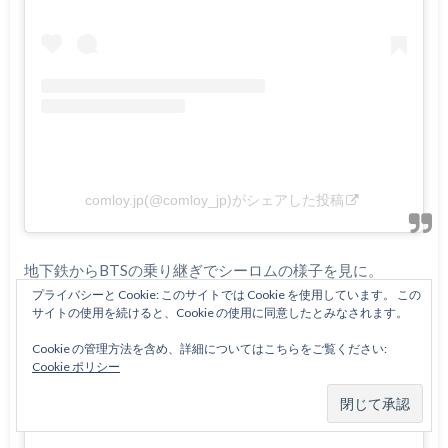
comloy.jp(@comloy_jp)がシェアした投稿
地下鉄からBTSの乗り継ぎでシーロムの様子を見に。
21時半を回って交通規制解除されてもまだ大賑わい。
プライバシーと Cookie: このサイトでは Cookie を使用しています。 この
サイトの使用を続けると、Cookie の使用に同意したとみなされます。
タイが元気になって良かった（笑）
ホースで水撒いてるけどわたしはしっている、一番破壊力
Cookie の管理方法を含め、詳細についてはこちらをご覧ください:
Cookie ポリシー
があるのはバケツだということを、、（笑）