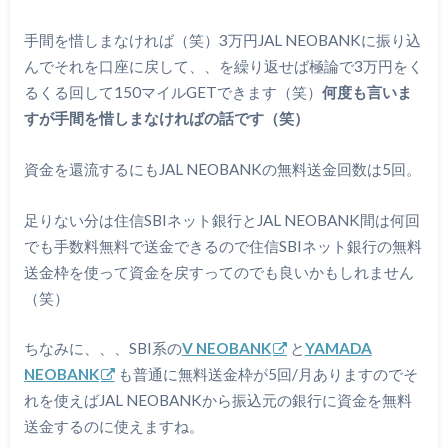
手間を惜しまなければ（笑）3万円JAL NEOBANKに振り込
んでそれを口座に戻して、、を繰り返せば極論で3万円をく
るくる回して150マイルGETできます（笑）
何度も言いま
すが手間を惜しまなければの話です（笑）
資金を還流するにもJAL NEOBANKの無料送金回数は5回。
足りない分は住信SBIネット銀行とJAL NEOBANK間は何回
でも手数料無料で送金できるので住信SBIネット銀行の無料
送金枠を使って資金を戻すってのでも良いかもしれません
（笑）
ちなみに、、、SBI系の
V NEOBANK
と
YAMADA
NEOBANK
も普通に無料送金枠が5回/月ありますのでそ
れを使えばJAL NEOBANKから振込元の銀行に資金を無料
送金するのに使えますね。