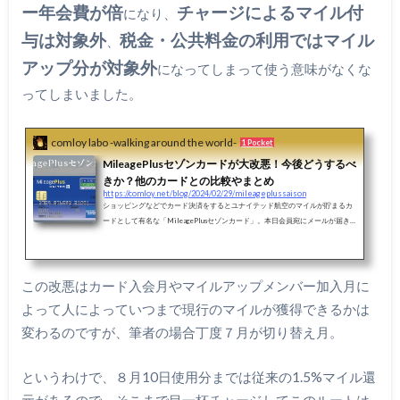
ー年会費が倍
チャージによるマイル付
になり、
与は対象外
税金・公共料金の利用ではマイル
、
アップ分が対象外
になってしまって使う意味がなくな
ってしまいました。
comloy labo -walking around the world-
1 Pocket
MileagePlusセゾンカードが大改悪！今後どうするべ
きか？他のカードとの比較やまとめ
https://comloy.net/blog/2024/02/29/mileageplussaison
ショッピングなどでカード決済をするとユナイテッド航空のマイルが貯まるカ
ードとして有名な「MileagePlusセゾンカード」。本日会員宛にメールが届き
ましたが中身を読んで驚きました。年会費とマイルアップメンバーズ年会費が
倍に！電子マネーなどへのチャージによるマイル付与はすべて対象外に！税金
や公共料金の利用ではマイルアップ分が対象外に！なんと一気に改悪されてし
まいました。今回の改悪トリプルパンチを一言で言えば「ショッピングで直接
この改悪はカード入会月やマイルアップメンバー加入月に
カードを使ってくれれば今まで通りの還元率だけどそれ以外は還元無しね、
よって人によっていつまで現行のマイルが獲得できるかは
あ、年会費...
変わるのですが、筆者の場合丁度７月が切り替え月。
というわけで、８月10日使用分までは従来の1.5%マイル還