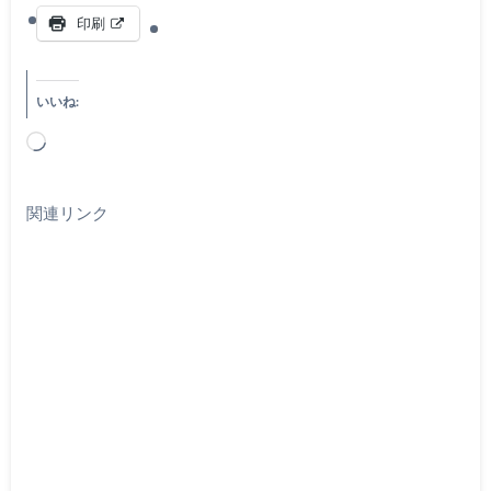
印刷
いいね:
読
み
込
関連リンク
み
中…