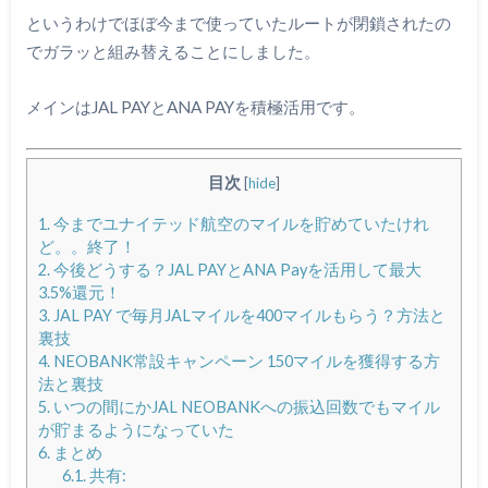
というわけでほぼ今まで使っていたルートが閉鎖されたの
でガラッと組み替えることにしました。
メインはJAL PAYとANA PAYを積極活用です。
目次
[
hide
]
1.
今までユナイテッド航空のマイルを貯めていたけれ
ど。。終了！
2.
今後どうする？JAL PAYとANA Payを活用して最大
3.5%還元！
3.
JAL PAY で毎月JALマイルを400マイルもらう？方法と
裏技
4.
NEOBANK常設キャンペーン 150マイルを獲得する方
法と裏技
5.
いつの間にかJAL NEOBANKへの振込回数でもマイル
が貯まるようになっていた
6.
まとめ
6.1.
共有: