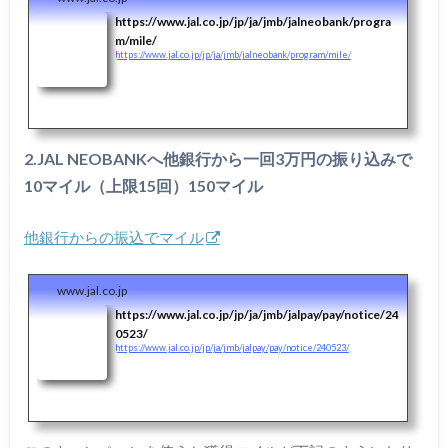
https://www.jal.co.jp/jp/ja/jmb/jalneobank/progra
m/mile/
https://www.jal.co.jp/jp/ja/jmb/jalneobank/program/mile/
2.JAL NEOBANKへ他銀行から一回3万円の振り込みで
10マイル（上限15回）150マイル
他銀行からの振込でマイル
www.jal.co.jp
https://www.jal.co.jp/jp/ja/jmb/jalpay/pay/notice/24
0523/
https://www.jal.co.jp/jp/ja/jmb/jalpay/pay/notice/240523/