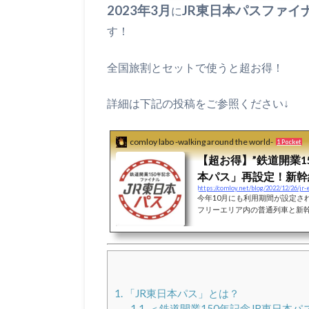
時に使うととてつもなくお得な
2023年3月
JR東日本パスファイ
に
由はない！しかも秋の絶好の行
してましたが、過去を振り返り
す！
になれば幸いです。2023年3月にJ
全国旅割とセットで使うと超お得！
詳細は下記の投稿をご参照ください↓
comloy labo -walking around the world-
1 Pocket
【超お得】”鉄道開業1
本パス」再設定！新幹
https://comloy.net/blog/2022/12/26/jr-e
全国旅行支援とセット
今年10月にも利用期間が設定さ
た
フリーエリア内の普通列車と新
間乗り放題になるという太っ腹企
0年記念ファイナル JR東日本
題で22150円は破格です。来年
国旅行支援とセットにするとと
が戻ってくる前の最後のチャンス
年記念ファイナル JR東日本パス」
1.
「JR東日本パス」とは？
1.1.
＜鉄道開業150年記念JR東日本パ