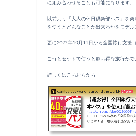
に組み合わせることも可能になります。
以前より「大人の休日倶楽部パス」を楽
を使うとどんなことが出来るかをモデル
更に2022年10月11日から全国旅行支
これとセットで使うと超お得な旅行がで
詳しくはこちおらから↓
comloy labo -walking around the world-
1 Pocket
【超お得】全国旅行支
本パス」を使えば超お得な
https://comloy.net/blog/2022/10/04/jr-
全国旅行支援がどの
GOTOトラベル改め「全国旅行支
ります！若干規模縮小感がありま
大ですね。それだけでもお得です
本管内の電車が乗り放題になる「