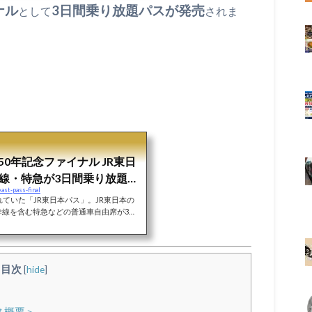
旅行が出来ます！これは使わないという理
ナル
3日間乗り放題パスが発売
として
されま
楽シーズン。今まで電車使い放題旅を毎年
つつプランも考えてみました。検討の一助
R東日本パ...
50年記念ファイナル JR東日
線・特急が3日間乗り放題！
ast-pass-final
でモデルコースを考えてみ
れていた「JR東日本パス」。JR東日本の
幹線を含む特急などの普通車自由席が3日
画です。それが来年3月に「鉄道開業15
パス」として再設定されます！3日間乗り放
3月までは年明け1月10日から再開される全
ってもお得に旅行できます。インバウンド
目次
[
hide
]
かもしれませんね（笑）「鉄道開業150
発売決定！...
ス概要＞