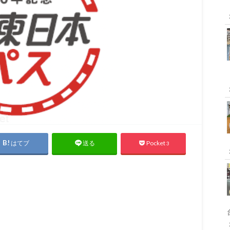
はてブ
Pocket
送る
3