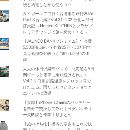
続と給電しながら使うコツ
タイガーエアで行く台湾縦断旅行2026
Part.3 台北編 / Vol.3 IT202 台北→成田
搭乗記 ～Homee KITCHENとプラザプ
レミアラウンジで旅を締めくくる～
【JAL NEO BANKプレミアム】年会費
5,500円は高い？外貨25万・50万円で
見える損益分岐点と“旅行1回分”の価
値
大人の休日倶楽部パスで「北海道を5日
間ずーっと電車に乗り続ける旅」 /
Vol.3 ２日目 釧路湿原をノロッコ号で
ひた走る。雨だったけどタンチョウと
エゾシカに遭遇
【実録】iPhone 12 miniのバッテリー
を自分で交換してみた｜激安バッテリ
ー失敗談と作業手順まとめ
【旅の持ち物】機内の寒さもこれで快
適「バートンフーディーII」JALショッ