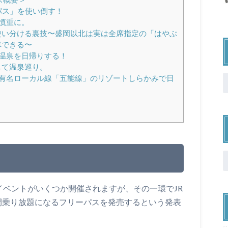
パス」を使い倒す！
慎重に。
使い分ける裏技〜盛岡以北は実は全席指定の「はやぶ
車できる〜
温泉を日帰りする！
して温泉巡り。
有名ローカル線「五能線」のリゾートしらかみで日
イベントがいくつか開催されますが、その一環でJR
間乗り放題になるフリーパスを発売するという発表