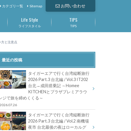
お問い合わせ
カテゴリ一覧
Sitemap
Life Style
TIPS
ライフスタイル
TIPS
使い方と注意点
最近の投稿
タイガーエアで行く台湾縦断旅行
2026 Part.3 台北編 / Vol.3 IT202
台北→成田搭乗記 ～Homee
KITCHENとプラザプレミアラウ
ンジで旅を締めくくる～
2026.07.26
タイガーエアで行く台湾縦断旅行
2026 Part.3 台北編 / Vol.2 南機場
夜市 台北最後の夜はローカルグ