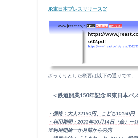
JR東日本プレスリリース
www.jreast.co.jp
1 Post
22 Users
8 Pockets
https://www.jreast.c
o02.pdf
https://www.jreast.co.jp/press/2022/
ざっくりとした概要は以下の通りです。
＜鉄道開業150年記念JR東日本パ
・価格：大人22150円、こども10150円
・利用期間：2022年10月14日（金）〜1
※利用開始一か月前から発売