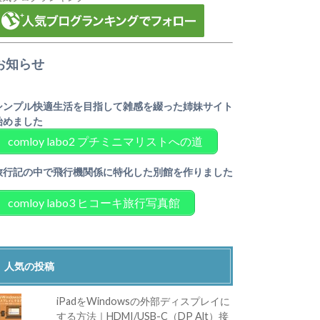
お知らせ
シンプル快適生活を目指して雑感を綴った姉妹サイト
始めました
comloy labo2 プチミニマリストへの道
旅行記の中で飛行機関係に特化した別館を作りました
comloy labo3 ヒコーキ旅行写真館
人気の投稿
iPadをWindowsの外部ディスプレイに
する方法｜HDMI/USB-C（DP Alt）接