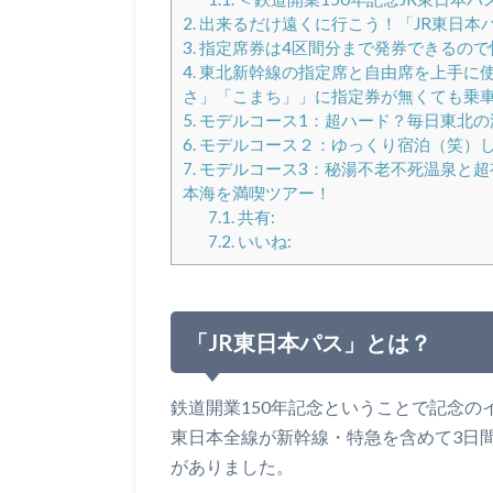
2.
出来るだけ遠くに行こう！「JR東日本
3.
指定席券は4区間分まで発券できるので
4.
東北新幹線の指定席と自由席を上手に
さ」「こまち」」に指定券が無くても乗
5.
モデルコース1：超ハード？毎日東北の
6.
モデルコース２：ゆっくり宿泊（笑）
7.
モデルコース3：秘湯不老不死温泉と超
本海を満喫ツアー！
7.1.
共有:
7.2.
いいね:
「JR東日本パス」とは？
鉄道開業150年記念ということで記念の
東日本全線が新幹線・特急を含めて3日
がありました。