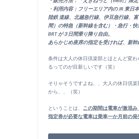
・販売方法：「えきねっと（Web)」限
・利用内容：フリーエリア内の JR 東日
陸鉄 道線、北越急行線、伊豆急行線、富
間）の特急（新幹線を含む）・急行・快速
BRT が３日間乗り降り自由。
あらかじめ座席の指定を受ければ、新幹線
条件は大人の休日倶楽部とほとんど変わ
るってのが目新しいです（笑）
そりゃそうですよね、、大人の休日倶楽
から、、（笑）
ということは、
この期間は電車が激混み
指定券が必要な電車は乗車一か月前の発