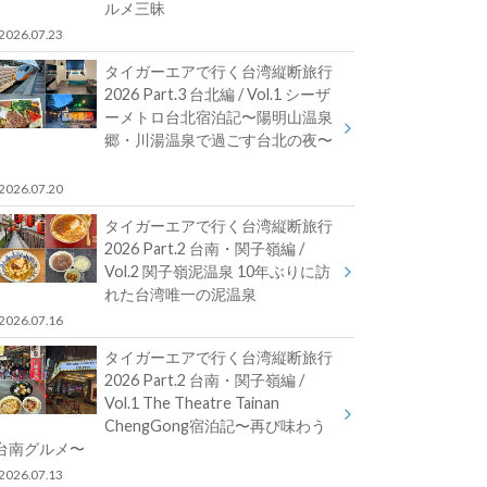
ルメ三昧
2026.07.23
タイガーエアで行く台湾縦断旅行
2026 Part.3 台北編 / Vol.1 シーザ
ーメトロ台北宿泊記〜陽明山温泉
郷・川湯温泉で過ごす台北の夜〜
2026.07.20
タイガーエアで行く台湾縦断旅行
2026 Part.2 台南・関子嶺編 /
Vol.2 関子嶺泥温泉 10年ぶりに訪
れた台湾唯一の泥温泉
2026.07.16
タイガーエアで行く台湾縦断旅行
2026 Part.2 台南・関子嶺編 /
Vol.1 The Theatre Tainan
ChengGong宿泊記〜再び味わう
台南グルメ〜
2026.07.13