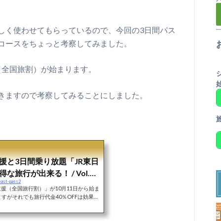
しく使わせてもらっているので、今回の3日間パス
コースをちょっと考察してみました。
援（全国旅割）が始まります。
きますので考察してみることにしました。
援と3日間乗り放題「JR東日
旅行が出来る！ / Vol.1
east-pass2
ぐらいお得か計算してみた
援（全国旅行割）」が10月11日から始ま
すがそれでも旅行代金40％OFFは効果絶
が、更に10月14日から二週間、JR東日
JR東日本パス」の利用期間入ります！同