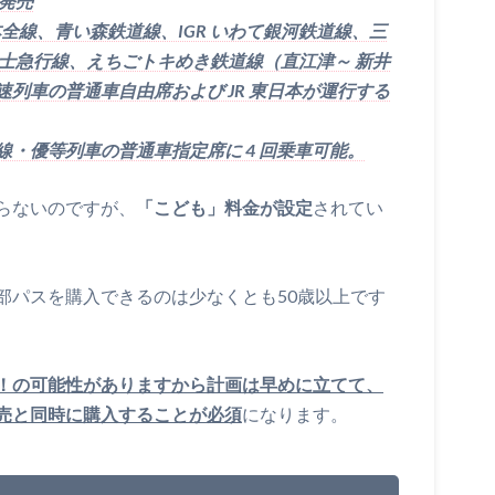
定発売
本全線、青い森鉄道線、IGR いわて銀河鉄道線、三
士急行線、えちごトキめき鉄道線（直江津～ 新井
列車の普通車自由席および JR 東日本が運行する
・優等列車の普通車指定席に 4 回乗車可能。
らないのですが、
「こども」料金が設定
されてい
部パスを購入できるのは少なくとも50歳以上です
！の可能性がありますから計画は早めに立てて、
売と同時に購入することが必須
になります。