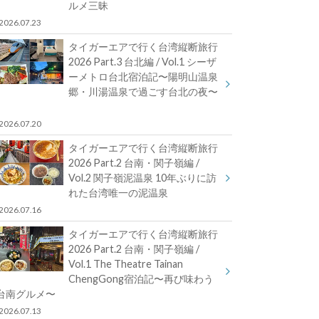
ルメ三昧
2026.07.23
タイガーエアで行く台湾縦断旅行
2026 Part.3 台北編 / Vol.1 シーザ
ーメトロ台北宿泊記〜陽明山温泉
郷・川湯温泉で過ごす台北の夜〜
2026.07.20
タイガーエアで行く台湾縦断旅行
2026 Part.2 台南・関子嶺編 /
Vol.2 関子嶺泥温泉 10年ぶりに訪
れた台湾唯一の泥温泉
2026.07.16
タイガーエアで行く台湾縦断旅行
2026 Part.2 台南・関子嶺編 /
Vol.1 The Theatre Tainan
ChengGong宿泊記〜再び味わう
台南グルメ〜
2026.07.13