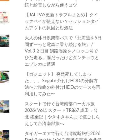
続と給電しながら使うコツ
【JAL PAY更新トラブルまとめ】クイ
ックペイが使えない？セッションタイ
ムアウトの原因と対処法
大人の休日倶楽部パスで「北海道を5日
間ずーっと電車に乗り続ける旅」 /
Vol.3 ２日目 釧路湿原をノロッコ号で
ひた走る。雨だったけどタンチョウと
エゾシカに遭遇
【ガジェット】 突然死してしまっ
た、、、Segate 外付けHDDの分解方
法〜ご臨終の外付けHDDのケースを再
利用してみた〜
スクートで行く台湾南部ローカル旅
2026/ Vol.1 スクートTR867 成田→台
北 搭乗記｜やきすきやんまで腹ごしら
えして台湾南部旅へ
タイガーエアで行く台湾縦断旅行2026
Part.3 台北編 / Vol.2 南機場夜市 台北最