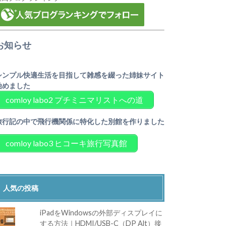
お知らせ
シンプル快適生活を目指して雑感を綴った姉妹サイト
始めました
comloy labo2 プチミニマリストへの道
旅行記の中で飛行機関係に特化した別館を作りました
comloy labo3 ヒコーキ旅行写真館
人気の投稿
iPadをWindowsの外部ディスプレイに
する方法｜HDMI/USB-C（DP Alt）接