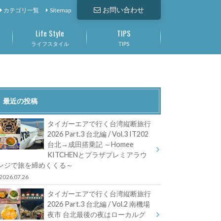
お問い合わせ
カテゴリ一覧
Sitemap
Life Style
TIPS
ライフスタイル
TIPS
最近の投稿
タイガーエアで行く台湾縦断旅行
2026 Part.3 台北編 / Vol.3 IT202
台北→成田搭乗記 ～Homee
KITCHENとプラザプレミアラウ
ンジで旅を締めくくる～
2026.07.26
タイガーエアで行く台湾縦断旅行
2026 Part.3 台北編 / Vol.2 南機場
夜市 台北最後の夜はローカルグ