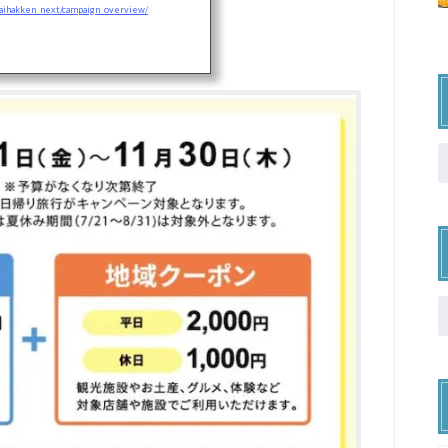
saihakken_next/campaign_overview/