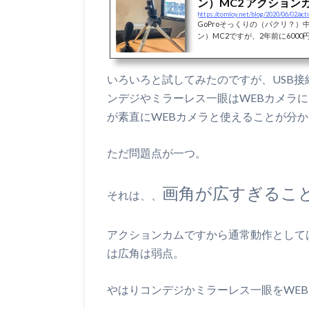
ン）MC2 アクション
https://comloy.net/blog/2020/06/02/ac
ってみた
GoProそっくりの（パクリ？）
ン）MC2ですが、2年前に600
た。その後数回使って飽きてし
コに使っていましたが、昨今のZO
ないかと試したところ、、、で
いろいろと試してみたのですが、USB
用品になるんですねぇ〜しかもか
買うよりも汎用性があって良い
ンデジやミラーレス一眼はWEBカメラ
安アクションカメラを買っちゃった2
が素直にWEBカメラと使えることが分
ただ問題点が一つ。
画角が広すぎるこ
それは、、
アクションカムですから通常動作として
は広角は弱点。
やはりコンデジかミラーレス一眼をWE