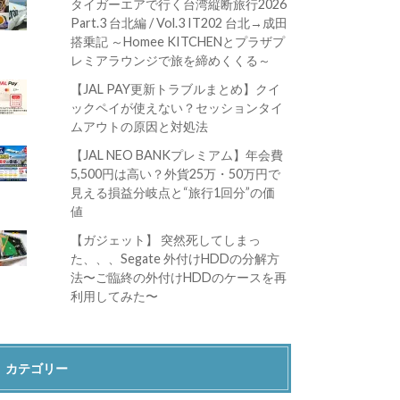
タイガーエアで行く台湾縦断旅行2026
Part.3 台北編 / Vol.3 IT202 台北→成田
搭乗記 ～Homee KITCHENとプラザプ
レミアラウンジで旅を締めくくる～
【JAL PAY更新トラブルまとめ】クイ
ックペイが使えない？セッションタイ
ムアウトの原因と対処法
【JAL NEO BANKプレミアム】年会費
5,500円は高い？外貨25万・50万円で
見える損益分岐点と“旅行1回分”の価
値
【ガジェット】 突然死してしまっ
た、、、Segate 外付けHDDの分解方
法〜ご臨終の外付けHDDのケースを再
利用してみた〜
カテゴリー