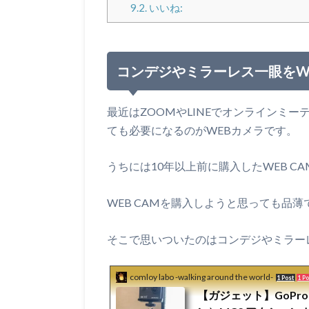
9.2.
いいね:
コンデジやミラーレス一眼をW
最近はZOOMやLINEでオンラインミ
ても必要になるのがWEBカメラです。
うちには10年以上前に購入したWEB 
WEB CAMを購入しようと思っても品
そこで思いついたのはコンデジやミラー
comloy labo -walking around the world-
1 Post
1 P
【ガジェット】GoPr