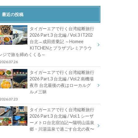
最近の投稿
タイガーエアで行く台湾縦断旅行
2026 Part.3 台北編 / Vol.3 IT202
台北→成田搭乗記 ～Homee
KITCHENとプラザプレミアラウ
ンジで旅を締めくくる～
2026.07.26
タイガーエアで行く台湾縦断旅行
2026 Part.3 台北編 / Vol.2 南機場
夜市 台北最後の夜はローカルグ
ルメ三昧
2026.07.23
タイガーエアで行く台湾縦断旅行
2026 Part.3 台北編 / Vol.1 シーザ
ーメトロ台北宿泊記〜陽明山温泉
郷・川湯温泉で過ごす台北の夜〜