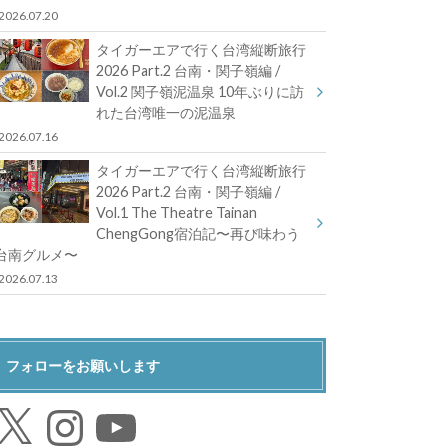
2026.07.20
タイガーエアで行く台湾縦断旅行
2026 Part.2 台南・関子嶺編 /
Vol.2 関子嶺泥温泉 10年ぶりに訪
れた台湾唯一の泥温泉
2026.07.16
タイガーエアで行く台湾縦断旅行
2026 Part.2 台南・関子嶺編 /
Vol.1 The Theatre Tainan
ChengGong宿泊記〜再び味わう
台南グルメ〜
2026.07.13
フォローをお願いします
Instagram
YouTube