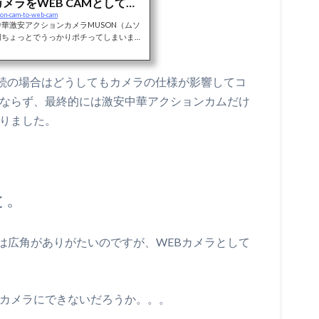
カメラをWEB CAMとして使
tion-cam-to-web-cam
中華激安アクションカメラMUSON（ムソ
0円ちょっとでうっかりポチってしまいまし
まったのでドラレコに改造。ずっとドラレ
OMブームで高画質のWEB CAMにでき
きました！アクションカムってちゃんと実
接続の場合はどうしてもカメラの仕様が影響してコ
なりの高画質（笑）下手なWEB CAMを
です。しかも安い！結構おすすめです。激
にならず、最終的には激安中華アクションカムだけ
017年の年末にア...
かりました。
と。
は広角がありがたいのですが、WEBカメラとして
Bカメラにできないだろうか。。。