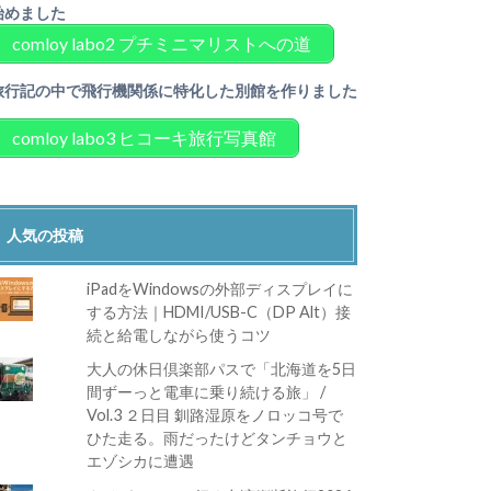
始めました
comloy labo2 プチミニマリストへの道
旅行記の中で飛行機関係に特化した別館を作りました
comloy labo3 ヒコーキ旅行写真館
人気の投稿
iPadをWindowsの外部ディスプレイに
する方法｜HDMI/USB-C（DP Alt）接
続と給電しながら使うコツ
大人の休日倶楽部パスで「北海道を5日
間ずーっと電車に乗り続ける旅」 /
Vol.3 ２日目 釧路湿原をノロッコ号で
ひた走る。雨だったけどタンチョウと
エゾシカに遭遇