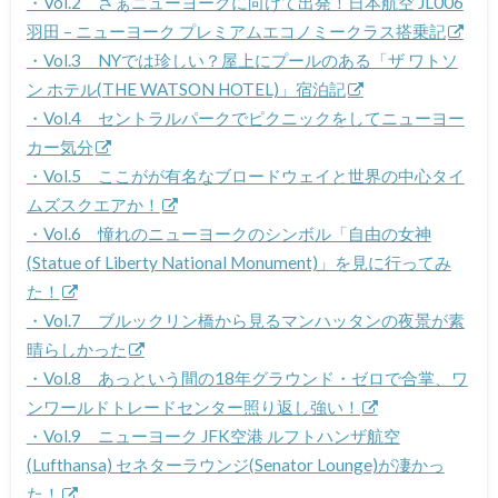
・Vol.2 さぁニューヨークに向けて出発！日本航空 JL006
羽田 – ニューヨーク プレミアムエコノミークラス搭乗記
・Vol.3 NYでは珍しい？屋上にプールのある「ザ ワトソ
ン ホテル(THE WATSON HOTEL)」宿泊記
・Vol.4 セントラルパークでピクニックをしてニューヨー
カー気分
・Vol.5 ここがが有名なブロードウェイと世界の中心タイ
ムズスクエアか！
・Vol.6 憧れのニューヨークのシンボル「自由の女神
(Statue of Liberty National Monument)」を見に行ってみ
た！
・Vol.7 ブルックリン橋から見るマンハッタンの夜景が素
晴らしかった
・Vol.8 あっという間の18年グラウンド・ゼロで合掌、ワ
ンワールドトレードセンター照り返し強い！
・Vol.9 ニューヨーク JFK空港 ルフトハンザ航空
(Lufthansa) セネターラウンジ(Senator Lounge)が凄かっ
た！