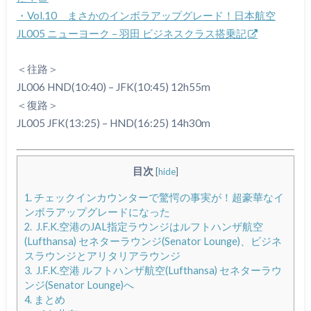
・Vol.10 まさかのインボラアップグレード！日本航空
JL005 ニューヨーク – 羽田 ビジネスクラス搭乗記
＜往路＞
JL006 HND(10:40) – JFK(10:45) 12h55m
＜復路＞
JL005 JFK(13:25) – HND(16:25) 14h30m
目次
[
hide
]
1.
チェックインカウンターで驚愕の事実が！超豪華なイ
ンボラアップグレードになった
2.
J.F.K.空港のJAL指定ラウンジはルフトハンザ航空
(Lufthansa) セネターラウンジ(Senator Lounge)、ビジネ
スラウンジとアリタリアラウンジ
3.
J.F.K.空港 ルフトハンザ航空(Lufthansa) セネターラウ
ンジ(Senator Lounge)へ
4.
まとめ