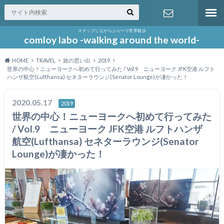
スナップしながらぶら〜り世界散歩
お問い合わ
comloy labo -walking around the world-
HOME
TRAVEL
旅の思い出
2019
せ
世界の中心！ニューヨークへ初めて行ってみた / Vol.9 ニューヨーク JFK空港 ルフト
ハンザ航空(Lufthansa) セネターラウンジ(Senator Lounge)が凄かった！
2020.05.17
2019
世界の中心！ニューヨークへ初めて行ってみた
/ Vol.9 ニューヨーク JFK空港 ルフトハンザ
航空(Lufthansa) セネターラウンジ(Senator
Lounge)が凄かった！