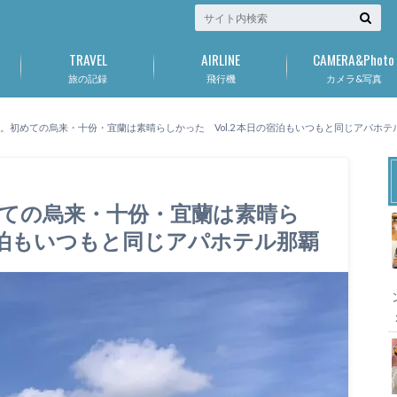
TRAVEL
AIRLINE
CAMERA&Photo
旅の記録
飛行機
カメラ&写真
。初めての烏来・十份・宜蘭は素晴らしかった Vol.2 本日の宿泊もいつもと同じアパホテ
ての烏来・十份・宜蘭は素晴ら
の宿泊もいつもと同じアパホテル那覇