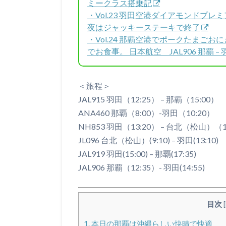
ミークラス搭乗記
・Vol.23 羽田空港ダイアモンドプ
夜はジャッキーステーキで終了
・Vol.24 那覇空港でポークたまごお
でお食事。 日本航空 JAL906 那覇
＜旅程＞
JAL915 羽田（12:25） – 那覇（15:00）
ANA460 那覇（8:00）-羽田（10:20）
NH853 羽田（13:20） – 台北（松山）（1
JL096 台北（松山）(9:10) – 羽田(13:10)
JAL919 羽田(15:00) – 那覇(17:35)
JAL906 那覇（12:35）- 羽田(14:55)
目次
[
1.
本日の那覇は沖縄らしい快晴で快適