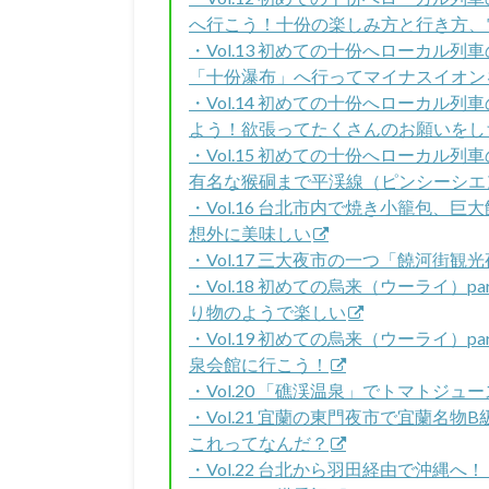
へ行こう！十份の楽しみ方と行き方、
・Vol.13 初めての十份へローカル列
「十份瀑布」へ行ってマイナスイオン
・Vol.14 初めての十份へローカル列
よう！欲張ってたくさんのお願いをし
・Vol.15 初めての十份へローカル列
有名な猴硐まで平渓線（ピンシーシエン)(P
・Vol.16 台北市内で焼き小籠包、
想外に美味しい
・Vol.17 三大夜市の一つ「饒河街
・Vol.18 初めての烏来（ウーライ）
り物のようで楽しい
・Vol.19 初めての烏来（ウーライ）
泉会館に行こう！
・Vol.20 「礁渓温泉」でトマトジ
・Vol.21 宜蘭の東門夜市で宜蘭名
これってなんだ？
・Vol.22 台北から羽田経由で沖縄へ