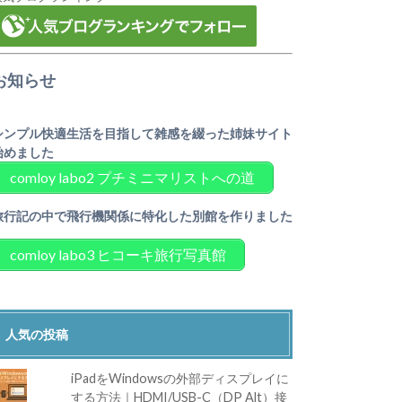
お知らせ
シンプル快適生活を目指して雑感を綴った姉妹サイト
始めました
comloy labo2 プチミニマリストへの道
旅行記の中で飛行機関係に特化した別館を作りました
comloy labo3 ヒコーキ旅行写真館
人気の投稿
iPadをWindowsの外部ディスプレイに
する方法｜HDMI/USB-C（DP Alt）接