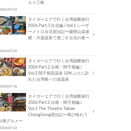
ルメ三昧
2026.07.23
タイガーエアで行く台湾縦断旅行
2026 Part.3 台北編 / Vol.1 シーザ
ーメトロ台北宿泊記〜陽明山温泉
郷・川湯温泉で過ごす台北の夜〜
2026.07.20
タイガーエアで行く台湾縦断旅行
2026 Part.2 台南・関子嶺編 /
Vol.2 関子嶺泥温泉 10年ぶりに訪
れた台湾唯一の泥温泉
2026.07.16
タイガーエアで行く台湾縦断旅行
2026 Part.2 台南・関子嶺編 /
Vol.1 The Theatre Tainan
ChengGong宿泊記〜再び味わう
台南グルメ〜
2026.07.13