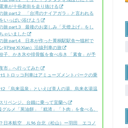
電車が十份老街を走り抜ける
車の旅 part.2 「台湾のナイアガラ」と言われる
をいっぱい浴びよう
車の旅 part.3 最後のお楽しみ「天燈上げ」をし
ちゃいました
車の旅 part.4 日本が作った菁桐駅駅舎〜猫村で
ing Xi Xian）沿線列車の旅
巨大餃子、かき氷や排骨飯を食べ歩き 「素食」が予
観光夜市」へ行ってみた
part1 トロッコ列車はアミューズメントパークの乗
part2 「烏来温泉」といえば美人の湯。烏来名湯温
ュースリベンジ。台鐵に乗って宜蘭へ
物B級グルメ「葱油餅」「糕渣」「卜肉」を食べる。
！？日本航空 JL96 台北（松山）ー羽田 エコノ