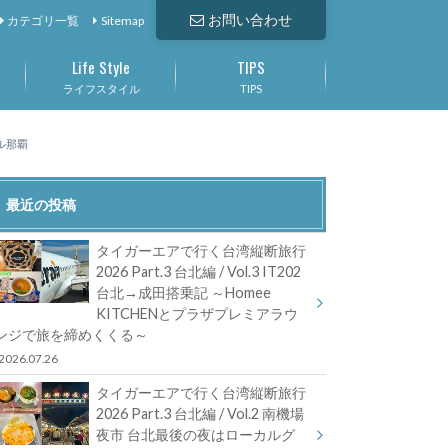
お問い合わせ
カテゴリ一覧
Sitemap
Life Style
TIPS
ライフスタイル
TIPS
ル那覇
最近の投稿
タイガーエアで行く台湾縦断旅行
2026 Part.3 台北編 / Vol.3 IT202
台北→成田搭乗記 ～Homee
KITCHENとプラザプレミアラウ
ンジで旅を締めくくる～
2026.07.26
タイガーエアで行く台湾縦断旅行
2026 Part.3 台北編 / Vol.2 南機場
夜市 台北最後の夜はローカルグ