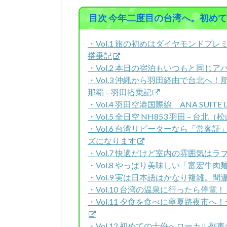
目次 今年二度目の台湾へ。初め
・Vol.1 旅の初めはダイヤモンドプレミ
搭乗記
・Vol.2 本日の宿泊もいつもと同じ
・Vol.3 沖縄から羽田経由で台北へ！那覇
那覇 – 羽田搭乗記
・Vol.4 羽田空港国際線 ANA SUI
・Vol.5 全日空 NH853 羽田 – 
・Vol.6 台湾リピーターなら「常
ズになります
・Vol.7 快適だけど室内の雰囲気はラブホテ
・Vol.8 やっぱり美味しい「富宏牛
・Vol.9 実は日本語はかなり複雑。
・Vol.10 台湾の温泉に行ったら停
・Vol.11 夕食を食べに寧夏路夜市
・Vol.12 初めての十份へローカル列