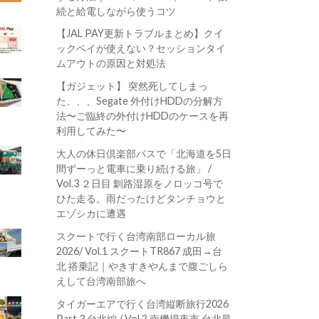
続と給電しながら使うコツ
【JAL PAY更新トラブルまとめ】クイ
ックペイが使えない？セッションタイ
ムアウトの原因と対処法
【ガジェット】 突然死してしまっ
た、、、Segate 外付けHDDの分解方
法〜ご臨終の外付けHDDのケースを再
利用してみた〜
大人の休日倶楽部パスで「北海道を5日
間ずーっと電車に乗り続ける旅」 /
Vol.3 ２日目 釧路湿原をノロッコ号で
ひた走る。雨だったけどタンチョウと
エゾシカに遭遇
スクートで行く台湾南部ローカル旅
2026/ Vol.1 スクートTR867 成田→台
北 搭乗記｜やきすきやんまで腹ごしら
えして台湾南部旅へ
タイガーエアで行く台湾縦断旅行2026
Part.3 台北編 / Vol.2 南機場夜市 台北最