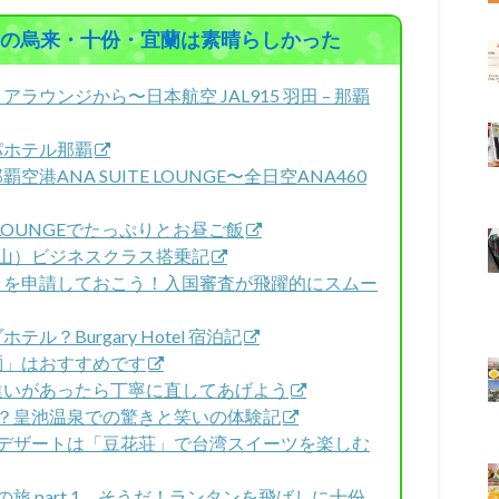
ての烏来・十份・宜蘭は素晴らしかった
アラウンジから〜日本航空 JAL915 羽田 – 那覇
アパホテル那覇
空港ANA SUITE LOUNGE〜全日空ANA460
TE LOUNGEでたっぷりとお昼ご飯
台北（松山）ビジネスクラス搭乗記
客証」を申請しておこう！入国審査が飛躍的にスムー
ル？Burgary Hotel 宿泊記
肉麺」はおすすめです
間違いがあったら丁寧に直してあげよう
電！？皇池温泉での驚きと笑いの体験記
へ！デザートは「豆花荘」で台湾スイーツを楽しむ
車の旅 part.1 そうだ！ランタンを飛ばしに十份