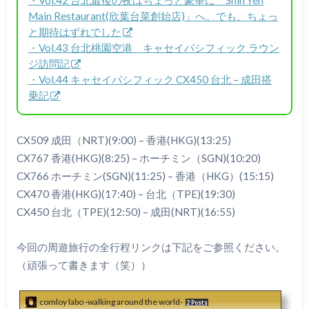
Main Restaurant(欣葉台菜創始店)」へ。でも、ちょっ
と期待はずれでした
・Vol.43 台北桃園空港 キャセイパシフィック ラウン
ジ訪問記
・Vol.44 キャセイパシフィック CX450 台北 – 成田搭
乗記
CX509 成田（NRT)(9:00) – 香港(HKG)(13:25)
CX767 香港(HKG)(8:25) – ホーチミン（SGN)(10:20)
CX766 ホーチミン(SGN)(11:25) – 香港（HKG）(15:15)
CX470 香港(HKG)(17:40) – 台北（TPE)(19:30)
CX450 台北（TPE)(12:50) – 成田(NRT)(16:55)
今回の周遊旅行の全行程リンクは下記をご参照ください。
（頑張って書きます（笑））
comloy labo -walking around the world-
2 Posts