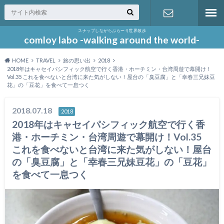
スナップしながらぶら〜り世界散歩
お問い合わ
comloy labo -walking around the world-
HOME
TRAVEL
旅の思い出
2018
せ
2018年はキャセイパシフィック航空で行く香港・ホーチミン・台湾周遊で幕開け！
Vol.35 これを食べないと台湾に来た気がしない！屋台の「臭豆腐」と「幸春三兄妹豆
花」の「豆花」を食べて一息つく
2018.07.18
2018
2018年はキャセイパシフィック航空で行く香
港・ホーチミン・台湾周遊で幕開け！Vol.35
これを食べないと台湾に来た気がしない！屋台
の「臭豆腐」と「幸春三兄妹豆花」の「豆花」
を食べて一息つく