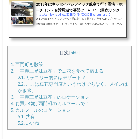
2018年はキャセイパシフィック航空で行く香港・ホ
ーチミン・台湾周遊で幕開け！Vol.1 （目次リンク）
https://comloy.net/blog/2018/04/24/201801hkg_sgn_tpe_0
安いチケットで取得できるマイルも無駄にはしな
2018年はほとんどワンワールド系に集中して乗って、今年もJMBダイヤモン
い！SPGアメックスでマイルを余すところなく利用
ド獲得を目指します。JALダイヤモンド修行をする必要があるかと計算してみ
しよう！
たのですが、、実は現在計画している旅行でほぼ普通に達成してしまいそうな
ので、無理はしないことにしました。スターアライアンスの方は、、来年年初
に集中してANAダイヤモンドを取得予定です。今年一発目は「香港」「ホーチ
ミン」「台湾」をキャセイパシフィック 航空を使って周遊することにしまし
た。過去二度ほど行っているホーチミンですが、同行する友人がどうしても
目次
[
hide
]
「ホーチミン」...
1.
西門町を散策
2.
「幸春三兄妹豆花」で豆花を食べて温まる
2.1.
カテゴリー的にはデザート？
2.2.
ここは豆花専門店というわけでもなく、メインは
かき氷。
3.
「幸春三兄妹豆花」のロケーション
4.
お買い物は西門町のカルフールで！
5.
カルフールのロケーション
5.1.
共有:
5.2.
いいね: