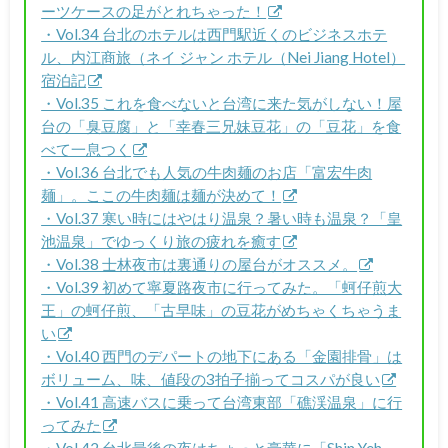
ーツケースの足がとれちゃった！
・Vol.34 台北のホテルは西門駅近くのビジネスホテ
ル、内江商旅（ネイ ジャン ホテル（Nei Jiang Hotel）
宿泊記
・Vol.35 これを食べないと台湾に来た気がしない！屋
台の「臭豆腐」と「幸春三兄妹豆花」の「豆花」を食
べて一息つく
・Vol.36 台北でも人気の牛肉麺のお店「富宏牛肉
麺」。ここの牛肉麺は麺が決めて！
・Vol.37 寒い時にはやはり温泉？暑い時も温泉？「皇
池温泉」でゆっくり旅の疲れを癒す
・Vol.38 士林夜市は裏通りの屋台がオススメ。
・Vol.39 初めて寧夏路夜市に行ってみた。「蚵仔煎大
王」の蚵仔煎、「古早味」の豆花がめちゃくちゃうま
い
・Vol.40 西門のデパートの地下にある「金園排骨」は
ボリューム、味、値段の3拍子揃ってコスパが良い
・Vol.41 高速バスに乗って台湾東部「礁渓温泉」に行
ってみた
・Vol.42 台北最後の夜はちょっと豪華に「Shin Yeh