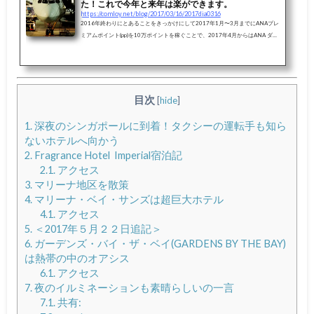
た！これで今年と来年は楽ができます。
https://comloy.net/blog/2017/03/16/2017dia0316
2016年終わりにとあることをきっかけにして2017年1月〜3月までにANAプレ
ミアムポイント(pp)を10万ポイントを稼ぐことで、2017年4月からはANA ダイ
ヤモンド事前サービス、2018年はANAダイヤモンドで約2年は楽ができると気
がつき実際に始めてみました。沖縄、バンコク、シンガポール、台湾を飛びま
くり、今回無事に10万ppをほぼ計算通りギリギリでクリアすることができまし
た。先日スーパーフライヤーカードが届きましたが、4月から事前サービスが
受けられるはずですので程なくDIAカードが送られてくるんじゃないかと期待
目次
[
hide
]
しています。き...
1.
深夜のシンガポールに到着！タクシーの運転手も知ら
ないホテルへ向かう
2.
Fragrance Hotel Imperial宿泊記
2.1.
アクセス
3.
マリーナ地区を散策
4.
マリーナ・ベイ・サンズは超巨大ホテル
4.1.
アクセス
5.
＜2017年５月２２日追記＞
6.
ガーデンズ・バイ・ザ・ベイ(GARDENS BY THE BAY)
は熱帯の中のオアシス
6.1.
アクセス
7.
夜のイルミネーションも素晴らしいの一言
7.1.
共有: