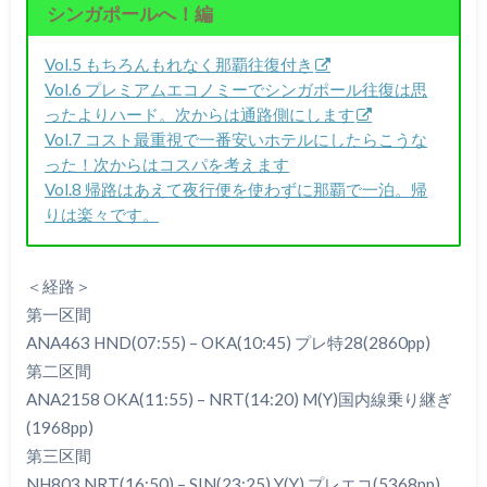
シンガポールへ！編
Vol.5 もちろんもれなく那覇往復付き
Vol.6 プレミアムエコノミーでシンガポール往復は思
ったよりハード。次からは通路側にします
Vol.7 コスト最重視で一番安いホテルにしたらこうな
った！次からはコスパを考えます
Vol.8 帰路はあえて夜行便を使わずに那覇で一泊。帰
りは楽々です。
＜経路＞
第一区間
ANA463 HND(07:55) – OKA(10:45) プレ特28(2860pp)
第二区間
ANA2158 OKA(11:55) – NRT(14:20) M(Y)国内線乗り継ぎ
(1968pp)
第三区間
NH803 NRT(16:50) – SIN(23:25) Y(Y) プレエコ(5368pp)