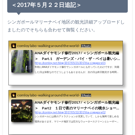
＜2017年５月２２日追記＞
シンガポールマリーナベイ地区の観光詳細アップロードし
ましたのでそちらも合わせて御覧ください。
comloy labo -walking around the world-
3 Posts
ANAダイヤモンド修行2017 / ＜シンガポール観光編
＞ Part.1 ガーデンズ・バイ・ザ・ベイは暑いシ
https://comloy.net/blog/2017/05/21/2017dia-singapore01
ンガポールのオアシス 昼間の観光はここで決ま
年初にANAダイヤモンド修行でシンガポールにも行っていたわけですが、到着
り！
した日は深夜なのでどうしようもありませんが、次の日は終日観光する時間が
あります。せっかく来たので飛行機に乗りだけじゃなくて観光もします（笑）
ガーデンズ・バイ・ザ・ベイは一言でいうと「巨大な植物園」です。え〜植物
園？と侮ってはいけません。植物園ですが、巨大なテーマパークであり暑いシ
ンガポールで快適に過ごせる緑のオアシスなのです。Part.1 ガーデンズ・バ
comloy labo -walking around the world-
3 Posts
イ・ザ・ベイは暑いシンガポールのオアシス 昼間の観光はここで決まり！Par
ANAダイヤモンド修行2017 / ＜シンガポール観光編
t2. １...
＞ Part2 １日で夜のマリーナベイの噴水ショー
https://comloy.net/blog/2017/05/22/2017dia-singapore02
「ワンダフル」を2回と「OCBCガーデン・ラプソデ
シンガポールには夜のアトラクションが充実していて、しかも無料で楽しめる
ィ」を見て回るスケジュール
場所があります。マリーナ地区では巨大なウォータースクリーンとレーザーシ
ョーが楽しめる「ワンダーフル」（2017年からは「SPECTRA」）があって、
必見ですし、ガーデンズ・バイ・ザベイでは「OCBCガーデン・ラプソディ」