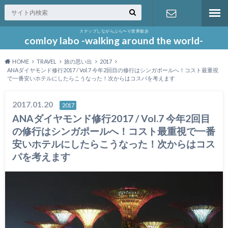
スナップしながらぶら〜り世界散歩
お問い合わ
comloy labo -walking around the world-
HOME
TRAVEL
旅の思い出
2017
せ
ANAダイヤモンド修行2017 / Vol.7 今年2回目の修行はシンガポールへ！コスト最重視
で一番安いホテルにしたらこうなった！次からはコスパを考えます
2017.01.20
2017
ANAダイヤモンド修行2017 / Vol.7 今年2回目
の修行はシンガポールへ！コスト最重視で一番
安いホテルにしたらこうなった！次からはコス
パを考えます