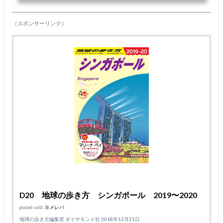
が毎日何回か上演されます。これを時間を調整すると一日で全て見て回れます
のでその方法をご紹介します。Part.1 ガーデンズ・バイ・ザ・ベイは暑いシ
ンガポールのオアシス 昼間の観光はここで決まり！Part2. １日で夜のマリ
（スポンサーリンク）
ーナベイの噴...
D20 地球の歩き方 シンガポール 2019〜2020
posted with
ヨメレバ
地球の歩き方編集室 ダイヤモンド社 2018年12月21日