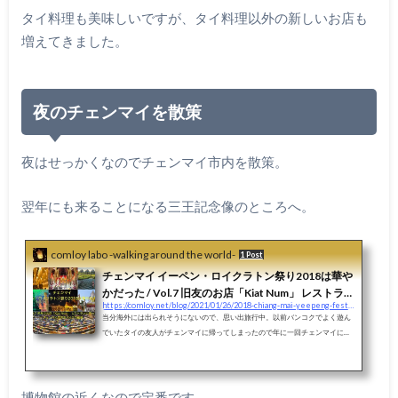
タイ料理も美味しいですが、タイ料理以外の新しいお店も
増えてきました。
夜のチェンマイを散策
夜はせっかくなのでチェンマイ市内を散策。
翌年にも来ることになる三王記念像のところへ。
comloy labo -walking around the world-
1 Post
チェンマイ イーペン・ロイクラトン祭り2018は華や
かだった / Vol.7 旧友のお店「Kiat Num」 レストラン
https://comloy.net/blog/2021/01/26/2018-chiang-mai-yeepeng-festival07
に寄ってチェンマイ市内をバイクで散策
当分海外には出られそうにないので、思い出旅行中。以前バンコクでよく遊ん
でいたタイの友人がチェンマイに帰ってしまったので年に一回チェンマイに来
たときには連絡するようにしています。よく考えるとその当時あったことのあ
るお友達がほとんど地元のチェンマイに帰っちゃっていて（笑）レストランを
経営しているひともいてそこでご飯を食べることにしました。市街地から少し
離れているのですが、位置情報を送ってもらえればGrabを使えば連れて行って
博物館の近くなので定番です。