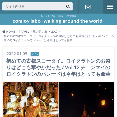
スナップしながらぶら〜り世界散歩
お問い合わ
comloy labo -walking around the world-
HOME
TRAVEL
旅の思い出
2017
せ
初めての古都スコータイ。ロイクラトンのお祭りはどこも華やかだった / Vol.12 チェン
マイのロイクラトンのパレードは今年はとっても豪華
2022.01.09
2017
初めての古都スコータイ。ロイクラトンのお祭
りはどこも華やかだった / Vol.12 チェンマイの
ロイクラトンのパレードは今年はとっても豪華