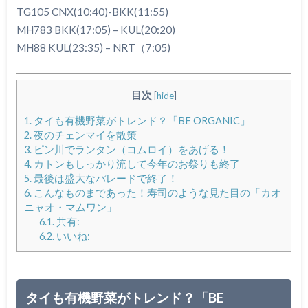
TG105 CNX(10:40)-BKK(11:55)
MH783 BKK(17:05) – KUL(20:20)
MH88 KUL(23:35) – NRT（7:05)
目次
[
hide
]
1.
タイも有機野菜がトレンド？「BE ORGANIC」
2.
夜のチェンマイを散策
3.
ピン川でランタン（コムロイ）をあげる！
4.
カトンもしっかり流して今年のお祭りも終了
5.
最後は盛大なパレードで終了！
6.
こんなものまであった！寿司のような見た目の「カオ
ニャオ・マムワン」
6.1.
共有:
6.2.
いいね:
タイも有機野菜がトレンド？「BE