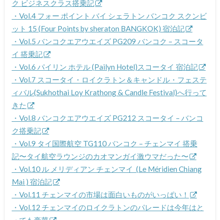
ク ビジネスクラス搭乗記
・Vol.4 フォー ポイント バイ シェラトン バンコク スクンビ
ット 15 (Four Points by sheraton BANGKOK) 宿泊記
・Vol.5 バンコクエアウエイズ PG209 バンコク – スコータ
イ 搭乗記
・Vol.6 パイリン ホテル (Pailyn Hotel)スコータイ 宿泊記
・Vol.7 スコータイ・ロイクラトン＆キャンドル・フェステ
ィバル(Sukhothai Loy Krathong & Candle Festival)へ行って
きた
・Vol.8 バンコクエアウエイズ PG212 スコータイ – バンコ
ク搭乗記
・Vol.9 タイ国際航空 TG110 バンコク – チェンマイ 搭乗
記〜タイ航空ラウンジのカオマンガイ激ウマだった〜
・Vol.10 ル メリディアン チェンマイ (Le Méridien Chiang
Mai ) 宿泊記
・Vol.11 チェンマイの市場は面白いものがいっぱい！
・Vol.12 チェンマイのロイクラトンのパレードは今年はと
っても豪華