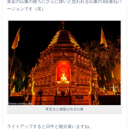
黄金の仏像の後ろにさらに偉いと思われる仏像の3段重ねバ
ージョンです（笑）
夜見ると威厳が出る仏像
ライトアップすると日中と随分違いますね。