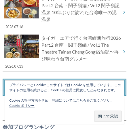
Part.2 台南・関子嶺編 / Vol.2 関子嶺泥
温泉 10年ぶりに訪れた台湾唯一の泥
温泉
2026.07.16
タイガーエアで行く台湾縦断旅行2026
Part.2 台南・関子嶺編 / Vol.1 The
Theatre Tainan ChengGong宿泊記〜再
び味わう台南グルメ〜
2026.07.13
プライバシーと Cookie: このサイトでは Cookie を使用しています。 この
フォローをお願いします
サイトの使用を続けると、Cookie の使用に同意したとみなされます。
Cookie の管理方法を含め、詳細についてはこちらをご覧ください:
X
Instagram
YouTube
Cookie ポリシー
参加ブログランキング