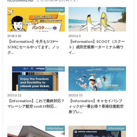
information
information
2018.5.30
2021.6.3
【Information】今月も5/29〜
【information】SCOOT（スクー
5/30にセールやってます。ノッ
ト）成田空港第一ターミナル南ウ
ク…
イ…
information
information
2021.6.12
2023.6.15
【information】これで最終対応？
【Information】キャセイパシフ
マレーシア航空 covit19対応…
ィックが一番お得？香港往復航空
券プレ…
information
information