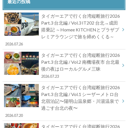
最近の投稿
タイガーエアで行く台湾縦断旅行2026
Part.3 台北編 / Vol.3 IT202 台北→成田
搭乗記 ～Homee KITCHENとプラザプ
レミアラウンジで旅を締めくくる～
2026.07.26
タイガーエアで行く台湾縦断旅行2026
Part.3 台北編 / Vol.2 南機場夜市 台北最
後の夜はローカルグルメ三昧
2026.07.23
タイガーエアで行く台湾縦断旅行2026
Part.3 台北編 / Vol.1 シーザーメトロ台
北宿泊記〜陽明山温泉郷・川湯温泉で
過ごす台北の夜〜
2026.07.20
タイガーエアで行く台湾縦断旅行2026