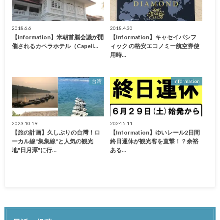
2018.6.6
2018.4.30
【information】米朝首脳会議が開
【Information】キャセイパシフ
催されるカペラホテル（Capell…
ィック の格安エコノミー航空券使
用時…
台湾
information
2023.10.19
2024.5.11
【旅の計画】久しぶりの台灣！ロ
【Information】ゆいレール2日間
ーカル線"集集線"と人気の観光
終日運休が観光客を直撃！？余裕
地"日月潭"に行…
ある…