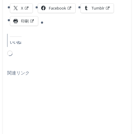
X
Facebook
Tumblr
印刷
いいね:
読
み
込
関連リンク
み
中…