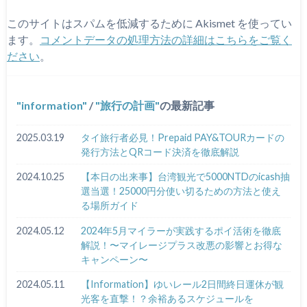
このサイトはスパムを低減するために Akismet を使ってい
ます。
コメントデータの処理方法の詳細はこちらをご覧く
ださい
。
information
/
旅行の計画
の最新記事
2025.03.19
タイ旅行者必見！Prepaid PAY&TOURカードの
発行方法とQRコード決済を徹底解説
2024.10.25
【本日の出来事】台湾観光で5000NTDのicash抽
選当選！25000円分使い切るための方法と使え
る場所ガイド
2024.05.12
2024年5月マイラーが実践するポイ活術を徹底
解説！〜マイレージプラス改悪の影響とお得な
キャンペーン〜
2024.05.11
【Information】ゆいレール2日間終日運休が観
光客を直撃！？余裕あるスケジュールを