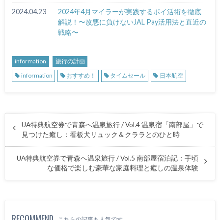
2024.04.23
2024年4月マイラーが実践するポイ活術を徹底
解説！〜改悪に負けないJAL Pay活用法と直近の
戦略〜
information
旅行の計画
information
おすすめ！
タイムセール
日本航空
UA特典航空券で青森へ温泉旅行 / Vol.4 温泉宿「南部屋」で
見つけた癒し：看板犬リュック＆クララとのひと時
UA特典航空券で青森へ温泉旅行 / Vol.5 南部屋宿泊記：手頃
な価格で楽しむ豪華な家庭料理と癒しの温泉体験
RECOMMEND
こちらの記事も人気です。