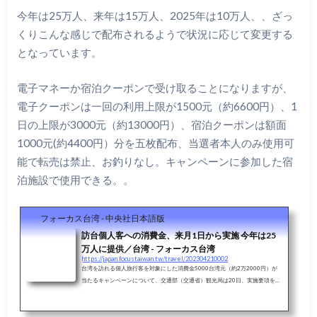
今年は25万人、来年は15万人、2025年は10万人、、ざっ
くりこんな感じで配布されるようで状況に応じて変更する
となっています。
電子マネーか宿泊クーポンで受け取ることになりますが、
電子クーポンは一回の利用上限が1500元（約6600円）、1
日の上限が3000元（約13000円）、宿泊クーポンは額面
1000元(約4400円）分を五枚配布、当選者本人のみ使用可
能で転売は禁止、お釣りなし。キャンペーンに参加した宿
泊施設で使用できる。。
フォーカス台湾 - 中央社日本語版
訪台個人客への消費金、来月1日から実施 今年は25
万人に提供／台湾 - フォーカス台湾
https://japan.focustaiwan.tw/travel/202304210002
台湾を訪れる個人旅行客を対象にした消費金5000台湾元（約2万2000円）が
当たるキャンペーンについて、交通部（交通省）観光局は20日、実施要項を発
表した。50万人分を3年に分けて提供し、今年は25万人に配布する。実施は来
月1日から。事前登録が必要で、登録を済ませれば抽選に参加できるとしてい
る。