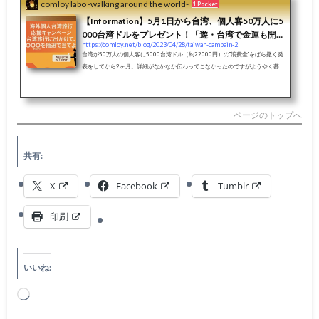
comloy labo -walking around the world-
1 Pocket
【Information】5月1日から台湾、個人客50万人に5
000台湾ドルをプレゼント！「遊・台湾で金運も開
https://comloy.net/blog/2023/04/28/taiwan-campain-2
運も狙っちゃおう！～Taiwan the Lucky Land」スタ
台湾が50万人の個人客に5000台湾ドル（約22000円）の"消費金"をばら撒く発
ート！抽選参加は事前WEB登録必須
表をしてから2ヶ月。詳細がなかなか伝わってこなかったのですがようやく募
集要項詳細が発表されました！日本から台湾にGWに行く方も多いと思います
が、実施は5月1日からなのでそれ以降に台湾に到着される方は運試しに登録し
てはいかがでしょうか。事前登録が必須で、登録した後QRコードが発行されて
ページのトップへ
それが抽選券になっていて空港到着時に抽選して当選がわかる、、流れはそん
な感じです。このキャンペーンは2年間で50万人ということなので当選確率自
体...
共有:
X
Facebook
Tumblr
印刷
いいね:
読
み