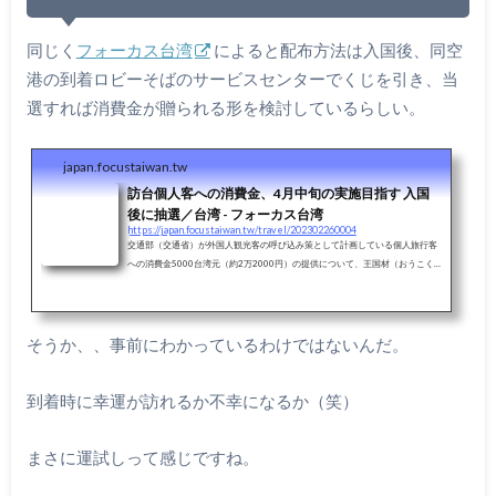
同じく
フォーカス台湾
によると配布方法は入国後、同空
港の到着ロビーそばのサービスセンターでくじを引き、当
選すれば消費金が贈られる形を検討しているらしい。
japan.focustaiwan.tw
訪台個人客への消費金、4月中旬の実施目指す 入国
後に抽選／台湾 - フォーカス台湾
https://japan.focustaiwan.tw/travel/202302260004
交通部（交通省）が外国人観光客の呼び込み策として計画している個人旅行客
への消費金5000台湾元（約2万2000円）の提供について、王国材（おうこく
ざい）交通部長（交通相）は25日、4月中旬の実施を目指す考えを示した。
そうか、、事前にわかっているわけではないんだ。
到着時に幸運が訪れるか不幸になるか（笑）
まさに運試しって感じですね。