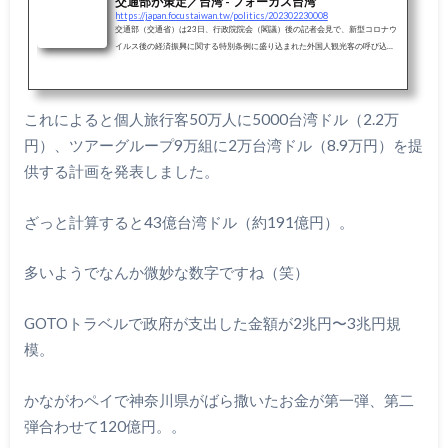
交通部が策定／台湾 - フォーカス台湾
https://japan.focustaiwan.tw/politics/202302230008
交通部（交通省）は23日、行政院院会（閣議）後の記者会見で、新型コロナウ
イルス後の経済振興に関する特別条例に盛り込まれた外国人観光客の呼び込み
加速・拡大の項目について、誘致促進計画を報告した。日本を含む主力市場を
対象に、個人旅行客には5000台湾元（約2万2000円）の消費金を提供し、団
体客を呼び込んだ旅行会社には最大2万元（約8万9000円）の奨励金を給付す
る。今年は訪台客600万人、来年は1200万人を目指す。
これによると個人旅行客50万人に5000台湾ドル（2.2万
円）、ツアーグループ9万組に2万台湾ドル（8.9万円）を提
供する計画を発表しました。
ざっと計算すると43億台湾ドル（約191億円）。
多いようでなんか微妙な数字ですね（笑）
GOTOトラベルで政府が支出した金額が2兆円〜3兆円規
模。
かながわペイで神奈川県がばら撒いたお金が第一弾、第二
弾合わせて120億円。。