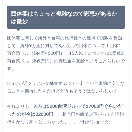
団体客はちょっと複雑なので恩恵があるか
は微妙
団体客に関して海外と台湾の旅行社との連携で誘致を奨励
して、総枠9万組に対して8人以上の団体について１団体1
万台湾ドル（約4万4500円）、15人以上については1団体2
万台湾ドル（約9万円）の奨励金を支給ということらしいで
す。
HISとか近ツリとかが募集するツアー料金が全体的に安くな
ることを期待したんだけどどうもそうではないらしい？
5000台湾ドルって17000円ぐらいだ
それよりも、以前は
ったのが今は22000円
、、相当円の価値が下がって台湾旅
行もかなり高くなっちゃった、、、それがショック。