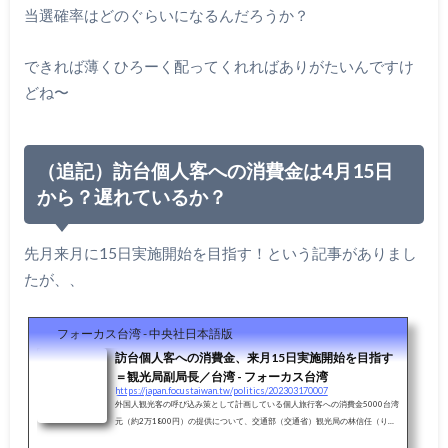
当選確率はどのぐらいになるんだろうか？
できれば薄くひろーく配ってくれればありがたいんですけ
どね〜
（追記）訪台個人客への消費金は4月15日
から？遅れているか？
先月来月に15日実施開始を目指す！という記事がありまし
たが、、
フォーカス台湾 - 中央社日本語版
訪台個人客への消費金、来月15日実施開始を目指す
＝観光局副局長／台湾 - フォーカス台湾
https://japan.focustaiwan.tw/politics/202303170007
外国人観光客の呼び込み策として計画している個人旅行客への消費金5000台湾
元（約2万1800円）の提供について、交通部（交通省）観光局の林信任（りん
しんにん）副局長は17日、来月15日の実施開始を目指す考えを示した。同局の