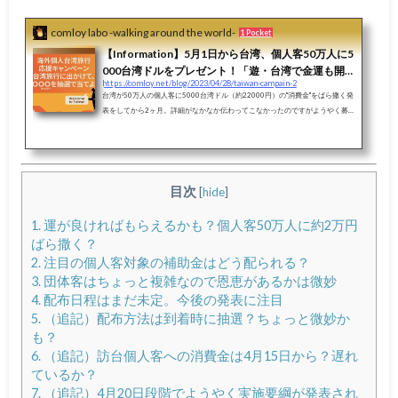
comloy labo -walking around the world-
1 Pocket
【Information】5月1日から台湾、個人客50万人に5
000台湾ドルをプレゼント！「遊・台湾で金運も開
https://comloy.net/blog/2023/04/28/taiwan-campain-2
運も狙っちゃおう！～Taiwan the Lucky Land」スタ
台湾が50万人の個人客に5000台湾ドル（約22000円）の"消費金"をばら撒く発
ート！抽選参加は事前WEB登録必須
表をしてから2ヶ月。詳細がなかなか伝わってこなかったのですがようやく募
集要項詳細が発表されました！日本から台湾にGWに行く方も多いと思います
が、実施は5月1日からなのでそれ以降に台湾に到着される方は運試しに登録し
てはいかがでしょうか。事前登録が必須で、登録した後QRコードが発行されて
それが抽選券になっていて空港到着時に抽選して当選がわかる、、流れはそん
な感じです。このキャンペーンは2年間で50万人ということなので当選確率自
目次
[
hide
]
体...
1.
運が良ければもらえるかも？個人客50万人に約2万円
ばら撒く？
2.
注目の個人客対象の補助金はどう配られる？
3.
団体客はちょっと複雑なので恩恵があるかは微妙
4.
配布日程はまだ未定。今後の発表に注目
5.
（追記）配布方法は到着時に抽選？ちょっと微妙か
も？
6.
（追記）訪台個人客への消費金は4月15日から？遅れ
ているか？
7.
（追記）4月20日段階でようやく実施要綱が発表され