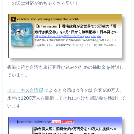
この辺は対応がめちゃくちゃ早い！
comloy labo -walking around the world-
【Information】香港政府が全世界で50万枚の「香
港行き航空券」を3月1日から無料配布！日本発は5
https://comloy.net/blog/2023/02/27/hongkong-campain
月から。
香港政府が全世界で段階的に50万枚の香港行きの航空券をばら撒くキャンペー
ンを発表しました。香港版GOTOトラベルでしょうか（笑）3月1日から早い者
勝ち！って聞いていたのですが、段階的に配布されるようで日本は5月からな
ので、、まだ余裕ありです（笑）とりあえずキャセイパシフィックと香港航空
の会員登録だけ済ませて気長に待とうと思います。久しく香港行っていないな
ぁ〜香港ってどうなった？最後に香港に行ったのは2019年6月。毎年必ず香港
香港に続き台湾も旅行客呼び込みのための補助金を検討し
は行っていましたが、これが最後になりました。その後9月にデモなどのゴタ
ています。
ゴタで大変な...
フォーカス台湾
によると台湾は今年の訪台客600万人、
来年は1200万人を目指してそれに向けた補助金を検討して
います。
japan.focustaiwan.tw
1 User
5 Pockets
訪台個人客に消費金 約2万円分を50万人に提供へ＝