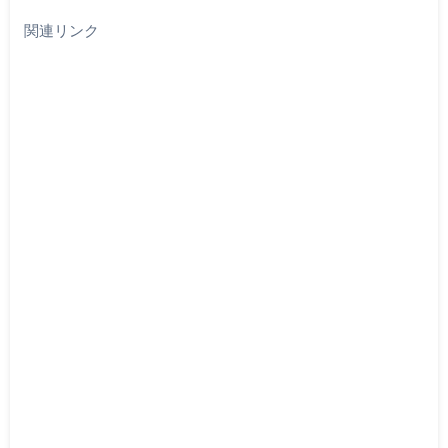
込
関連リンク
み
中…