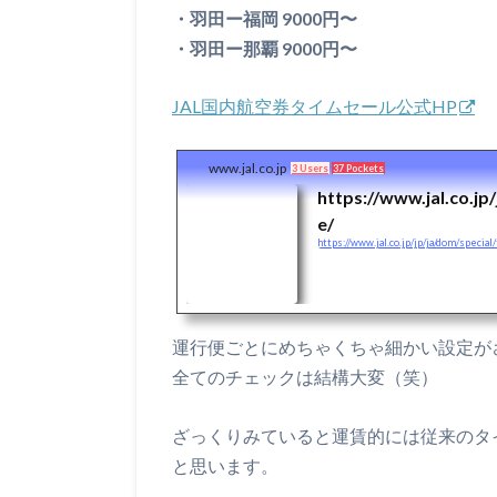
・羽田ー福岡 9000円〜
・羽田ー那覇 9000円〜
JAL国内航空券タイムセール公式HP
www.jal.co.jp
3 Users
37 Pockets
https://www.jal.co.jp
e/
https://www.jal.co.jp/jp/ja/dom/special
運行便ごとにめちゃくちゃ細かい設定が
全てのチェックは結構大変（笑）
ざっくりみていると運賃的には従来のタ
と思います。