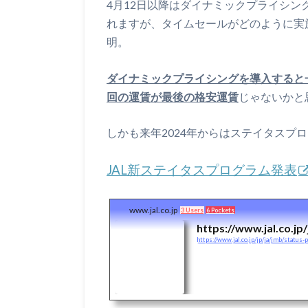
4月12日以降はダイナミックプライシ
れますが、タイムセールがどのように実
明。
ダイナミックプライシングを導入すると
回の運賃が最後の格安運賃
じゃないかと
しかも来年2024年からはステイタスプ
JAL新ステイタスプログラム発表
www.jal.co.jp
3 Users
6 Pockets
https://www.jal.co.jp
https://www.jal.co.jp/jp/ja/jmb/status-