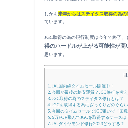
しかも
来年からはステイタス取得の為の
ています。
JGC取得の為の現行制度は今年で終了
得のハードルが上がる可能性が高
思います。
目
1.
JAL国内線タイムセール開催中！
2.
今回が最後の格安運賃？JCG修行を考
3.
JGC取得の為のステイタス修行とは？
4.
JGCを取得する為にざっくりどのぐら
5.
今回のタイムセールでJGC狙いで「回
6.
5万FOP飛んでJGCを取得するケースは
7.
JALダイヤモンド修行2023どうする？