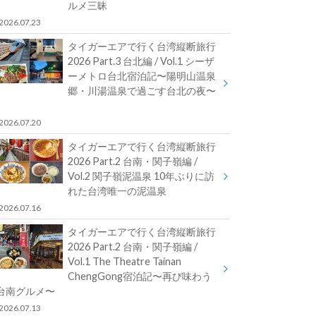
ルメ三昧
2026.07.23
タイガーエアで行く台湾縦断旅行
2026 Part.3 台北編 / Vol.1 シーザ
ーメトロ台北宿泊記〜陽明山温泉
郷・川湯温泉で過ごす台北の夜〜
2026.07.20
タイガーエアで行く台湾縦断旅行
2026 Part.2 台南・関子嶺編 /
Vol.2 関子嶺泥温泉 10年ぶりに訪
れた台湾唯一の泥温泉
2026.07.16
タイガーエアで行く台湾縦断旅行
2026 Part.2 台南・関子嶺編 /
Vol.1 The Theatre Tainan
ChengGong宿泊記〜再び味わう
台南グルメ〜
2026.07.13