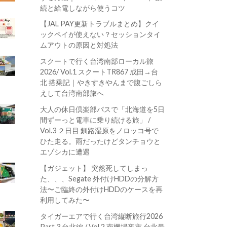
続と給電しながら使うコツ
【JAL PAY更新トラブルまとめ】クイ
ックペイが使えない？セッションタイ
ムアウトの原因と対処法
スクートで行く台湾南部ローカル旅
2026/ Vol.1 スクートTR867 成田→台
北 搭乗記｜やきすきやんまで腹ごしら
えして台湾南部旅へ
大人の休日倶楽部パスで「北海道を5日
間ずーっと電車に乗り続ける旅」 /
Vol.3 ２日目 釧路湿原をノロッコ号で
ひた走る。雨だったけどタンチョウと
エゾシカに遭遇
【ガジェット】 突然死してしまっ
た、、、Segate 外付けHDDの分解方
法〜ご臨終の外付けHDDのケースを再
利用してみた〜
タイガーエアで行く台湾縦断旅行2026
Part.3 台北編 / Vol.2 南機場夜市 台北最