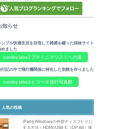
お知らせ
シンプル快適生活を目指して雑感を綴った姉妹サイト
始めました
comloy labo2 プチミニマリストへの道
旅行記の中で飛行機関係に特化した別館を作りました
comloy labo3 ヒコーキ旅行写真館
人気の投稿
iPadをWindowsの外部ディスプレイに
する方法｜HDMI/USB-C（DP Alt）接