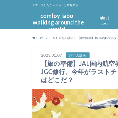
スナップしながらぶら〜り世界散歩
comloy labo -
about
walking around the
about
world-
HOME
TIPS
旅行の計画
【旅の準備】JAL国内航空券
2023.01.07
旅行の計画
【旅の準備】JAL国内航
JGC修行、今年がラスト
はどこだ？