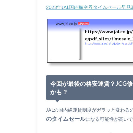
2023年JAL国内航空券タイムセール早見表
www.jal.co.jp
1 Pocket
https://www.jal.co.jp
e/pdf_sites/timesale
https://www.jal.co.jp/jp/ja/dom/speci
今回が最後の格安運賃？JCG
かも？
JALの国内線運賃制度がガラッと変わる
のタイムセール
になる可能性が高いで