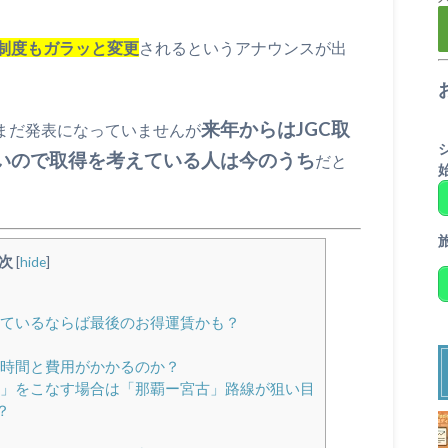
制度もガラッと変更
されるというアナウンスが出
来年からはJGC取
、まだ発表になっていませんが
いので取得を考えている人は今のうち
だと
次
[
hide
]
えているならば最後のお得運賃かも？
い時間と費用がかかるのか？
数」をこなす場合は「那覇ー宮古」路線が狙い目
？