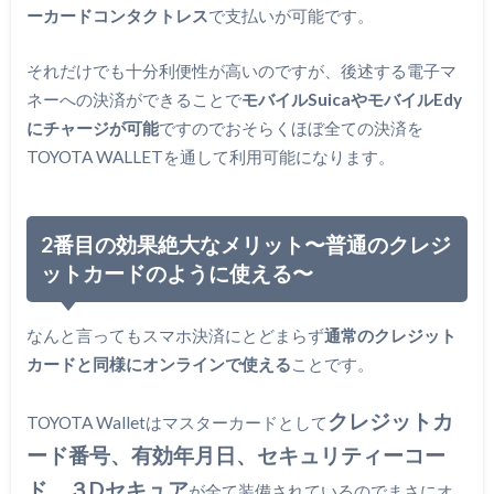
ーカードコンタクトレス
で支払いが可能です。
それだけでも十分利便性が高いのですが、後述する電子マ
ネーへの決済ができることで
モバイルSuicaやモバイルEdy
にチャージが可能
ですのでおそらくほぼ全ての決済を
TOYOTA WALLETを通して利用可能になります。
2番目の効果絶大なメリット〜普通のクレジ
ットカードのように使える〜
なんと言ってもスマホ決済にとどまらず
通常のクレジット
カードと同様にオンラインで使える
ことです。
クレジットカ
TOYOTA Walletはマスターカードとして
ード番号、有効年月日、セキュリティーコー
ド、３Dセキュア
が全て装備されているのでまさにオ