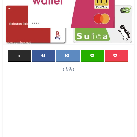
2
（広告）