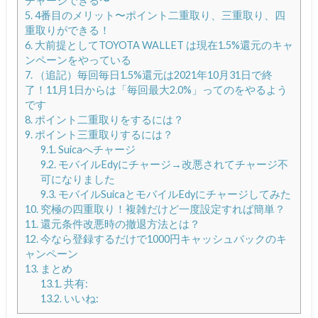
チャージできる〜
5.
4番目のメリット〜ポイント二重取り、三重取り、四
重取りができる！
6.
大前提としてTOYOTA WALLET は現在1.5%還元のキャ
ンペーンをやっている
7.
（追記）毎回毎日1.5%還元は2021年10月31日で終
了！11月1日からは「毎回最大2.0%」ってのをやるよう
です
8.
ポイント二重取りをするには？
9.
ポイント三重取りするには？
9.1.
Suicaへチャージ
9.2.
モバイルEdyにチャージ→改悪されてチャージ不
可になりました
9.3.
モバイルSuicaとモバイルEdyにチャージしてみた
10.
究極の四重取り！複雑だけど一度設定すれば簡単？
11.
還元条件改悪時の撤退方法とは？
12.
今なら登録するだけで1000円キャッシュバックのキ
ャンペーン
13.
まとめ
13.1.
共有:
13.2.
いいね: