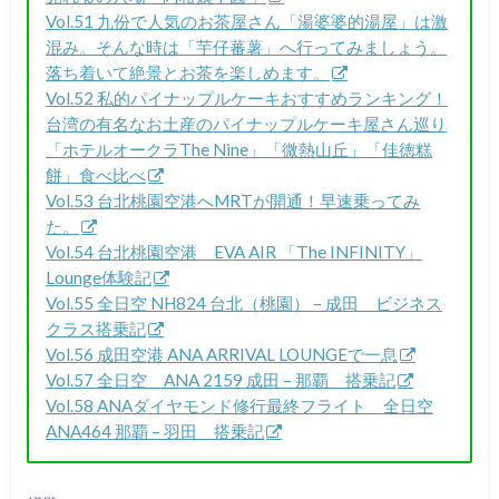
Vol.51 九份で人気のお茶屋さん「湯婆婆的湯屋」は激
混み。そんな時は「芋仔蕃薯」へ行ってみましょう。
落ち着いて絶景とお茶を楽しめます。
Vol.52 私的パイナップルケーキおすすめランキング！
台湾の有名なお土産のパイナップルケーキ屋さん巡り
「ホテルオークラThe Nine」「微熱山丘」「佳徳糕
餅」食べ比べ
Vol.53 台北桃園空港へMRTが開通！早速乗ってみ
た。
Vol.54 台北桃園空港 EVA AIR 「The INFINITY」
Lounge体験記
Vol.55 全日空 NH824 台北（桃園） – 成田 ビジネス
クラス搭乗記
Vol.56 成田空港 ANA ARRIVAL LOUNGEで一息
Vol.57 全日空 ANA 2159 成田 – 那覇 搭乗記
Vol.58 ANAダイヤモンド修行最終フライト 全日空
ANA464 那覇 – 羽田 搭乗記