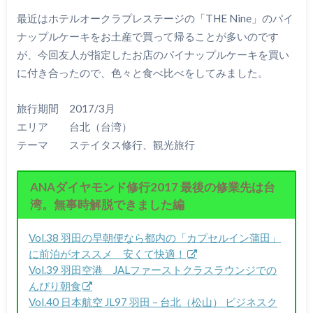
最近はホテルオークラプレステージの「THE Nine」のパイ
ナップルケーキをお土産で買って帰ることが多いのです
が、今回友人が指定したお店のパイナップルケーキを買い
に付き合ったので、色々と食べ比べをしてみました。
旅行期間 2017/3月
エリア 台北（台湾）
テーマ ステイタス修行、観光旅行
ANAダイヤモンド修行2017 最後の修業先は台
湾。無事時解脱できました編
Vol.38 羽田の早朝便なら都内の「カプセルイン蒲田」
に前泊がオススメ 安くて快適！
Vol.39 羽田空港 JALファーストクラスラウンジでの
んびり朝食
Vol.40 日本航空 JL97 羽田 – 台北（松山） ビジネスク