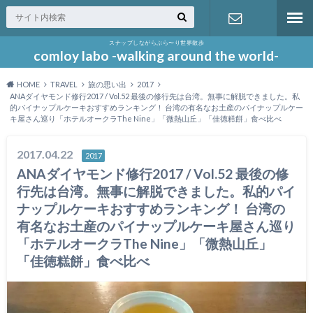
スナップしながらぶら〜り世界散歩
お問い合わ
comloy labo -walking around the world-
HOME
TRAVEL
旅の思い出
2017
せ
ANAダイヤモンド修行2017 / Vol.52 最後の修行先は台湾。無事に解脱できました。私
的パイナップルケーキおすすめランキング！ 台湾の有名なお土産のパイナップルケー
キ屋さん巡り「ホテルオークラThe Nine」「微熱山丘」「佳徳糕餅」食べ比べ
2017.04.22
2017
ANAダイヤモンド修行2017 / Vol.52 最後の修
行先は台湾。無事に解脱できました。私的パイ
ナップルケーキおすすめランキング！ 台湾の
有名なお土産のパイナップルケーキ屋さん巡り
「ホテルオークラThe Nine」「微熱山丘」
「佳徳糕餅」食べ比べ