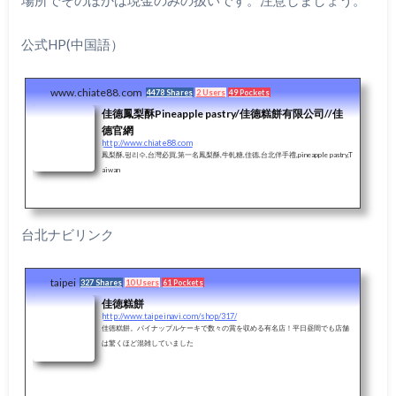
公式HP(中国語）
www.chiate88.com
4478 Shares
2 Users
49 Pockets
佳德鳳梨酥Pineapple pastry/佳德糕餅有限公司//佳
德官網
http://www.chiate88.com
鳳梨酥,펑리수,台灣必買,第一名鳳梨酥,牛軋糖,佳德,台北伴手禮,pineapple pastry,T
aiwan
台北ナビリンク
taipei
327 Shares
10 Users
61 Pockets
佳徳糕餅
http://www.taipeinavi.com/shop/317/
佳徳糕餅。パイナップルケーキで数々の賞を収める有名店！平日昼間でも店舗
は驚くほど混雑していました