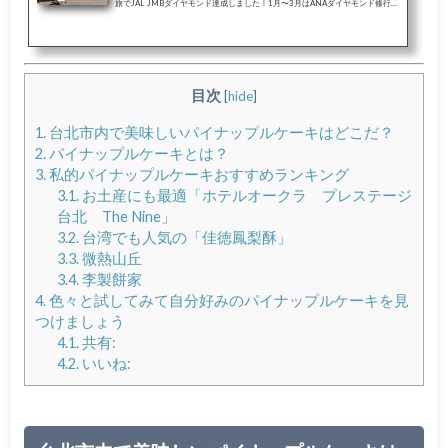
旅でJAL JMBダイヤモンド達成しました！1月〜3月はANAダイヤモンド修行と
銘打って無理やり人工ダイヤにしました。（笑）ANAダイヤモンドへの道のり
はまさに修行。バーゲンセールのシンガポール、バンコクの「旅作」に無理や
り沖縄往復をくっつけて、駆け足で飛行機に乗りまくるということをやってし
まいました。しかし、JAL ダイヤモンドは毎年行っている場所に「ちょこっ
と」沖縄線をくっつけて（笑）、JALの「１ヶ月間国内線FOP２倍キャンペー
目次
[
hide
]
ン」や「激安マ...
1.
台北市内で美味しいパイナップルケーキはどこだ？
2.
パイナップルケーキとは？
3.
私的パイナップルケーキおすすめランキング
3.1.
お土産にも最適「ホテルオークラ プレステージ
台北 The Nine」
3.2.
台湾でも人気の「佳徳鳳梨酥」
3.3.
微熱山丘
3.4.
李製餅家
4.
色々と試してみて自分好みのパイナップルケーキを見
つけましょう
4.1.
共有:
4.2.
いいね: