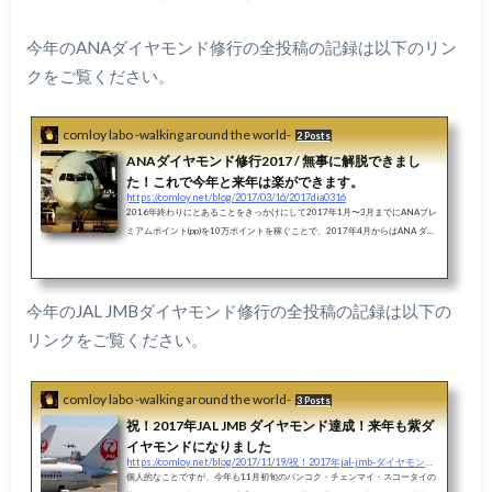
今年のANAダイヤモンド修行の全投稿の記録は以下のリン
クをご覧ください。
comloy labo -walking around the world-
2 Posts
ANAダイヤモンド修行2017 / 無事に解脱できまし
た！これで今年と来年は楽ができます。
https://comloy.net/blog/2017/03/16/2017dia0316
2016年終わりにとあることをきっかけにして2017年1月〜3月までにANAプレ
ミアムポイント(pp)を10万ポイントを稼ぐことで、2017年4月からはANA ダイ
ヤモンド事前サービス、2018年はANAダイヤモンドで約2年は楽ができると気
がつき実際に始めてみました。沖縄、バンコク、シンガポール、台湾を飛びま
くり、今回無事に10万ppをほぼ計算通りギリギリでクリアすることができまし
た。先日スーパーフライヤーカードが届きましたが、4月から事前サービスが
今年のJAL JMBダイヤモンド修行の全投稿の記録は以下の
受けられるはずですので程なくDIAカードが送られてくるんじゃないかと期待
リンクをご覧ください。
しています。き...
comloy labo -walking around the world-
3 Posts
祝！2017年JAL JMB ダイヤモンド達成！来年も紫ダ
イヤモンドになりました
https://comloy.net/blog/2017/11/19/祝！2017年jal-jmb-ダイヤモンド達成！来年も紫ダイヤモ
個人的なことですが、今年も11月初旬のバンコク・チェンマイ・スコータイの