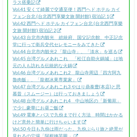
ラス搭乗記
Vol.41 安くて綺麗で交通至便！西門ヘド ホテル カイ
フェン台北 (台北西門享樂文旅 開封館) 宿泊記 1
Vol.42 西門ヘド ホテル カイフェン台北 (台北西門享樂
文旅 開封館) 宿泊記 2
Vol.43 台北市内観光 総統府、国父記念館、中正記念
堂に行って衛兵交代セレモニーをみてきた
Vol.44 台北市内観光2 「龍山寺」、「淡水」を巡る
Vol.45 台湾グルメあれこれ 「松江自助火鍋城」は地
元の人も訪れる伝統的な火鍋
Vol.46 台湾グルメあれこれ2 龍山寺周辺「四方阿九
魯肉飯」、「龍都冰果専業家」
Vol.47 台湾グルメあれこれ3 やはり鼎泰豊(本店)と思
慕昔（スムージー）は行っておきましょう
Vol.48 台湾グルメあれこれ4 中山地区の「新葡苑」
で少し豪華にお昼ご飯
Vol.49 電車とバスで九份まで行く方法 時間はかかる
けど意外と簡単に行けちゃいます
Vol.50 今日も九份は雨だった。九份ぶらり旅と絶景が
見れるの穴場「阿柑姨芋圓 」