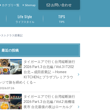
お問い合わせ
カテゴリ一覧
Sitemap
Life Style
TIPS
ライフスタイル
TIPS
ァーストクラス搭乗記
最近の投稿
タイガーエアで行く台湾縦断旅行
2026 Part.3 台北編 / Vol.3 IT202
台北→成田搭乗記 ～Homee
KITCHENとプラザプレミアラウ
ンジで旅を締めくくる～
2026.07.26
タイガーエアで行く台湾縦断旅行
2026 Part.3 台北編 / Vol.2 南機場
夜市 台北最後の夜はローカルグ