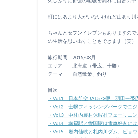
久しぶりに都会の喧騒を離れて自然の中
町にはあまり人がいないけれど山あり川
ちゃんとセブンイレブンもありますので
の生活を思い出すこともできます（笑）
旅行期間 2015/08月
エリア 北海道（帯広、十勝）
テーマ 自然散策、釣り
目次
・Vol.1 日本航空 JAL573便 羽
・Vol.2 士幌フィッシングパークで
・Vol.3 中札内農村休暇村フェーリエン
・Vol.4 幸福駅と愛国駅は電車好きに
・Vol.5 岩内仙峡と札内川ダム、ピョ