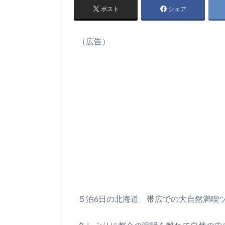
ポスト
シェア
（広告）
５泊6日の北海道 帯広での大自然満喫