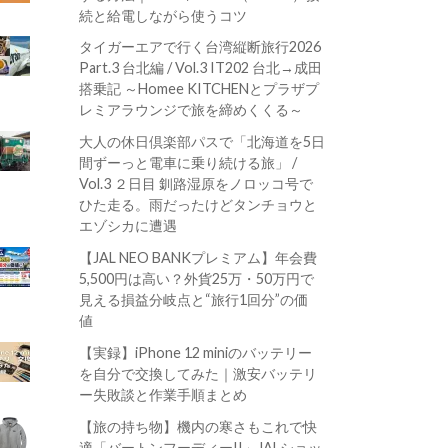
続と給電しながら使うコツ
タイガーエアで行く台湾縦断旅行2026
Part.3 台北編 / Vol.3 IT202 台北→成田
搭乗記 ～Homee KITCHENとプラザプ
レミアラウンジで旅を締めくくる～
大人の休日倶楽部パスで「北海道を5日
間ずーっと電車に乗り続ける旅」 /
Vol.3 ２日目 釧路湿原をノロッコ号で
ひた走る。雨だったけどタンチョウと
エゾシカに遭遇
【JAL NEO BANKプレミアム】年会費
5,500円は高い？外貨25万・50万円で
見える損益分岐点と“旅行1回分”の価
値
【実録】iPhone 12 miniのバッテリー
を自分で交換してみた｜激安バッテリ
ー失敗談と作業手順まとめ
【旅の持ち物】機内の寒さもこれで快
適「バートンフーディーII」JALショッ