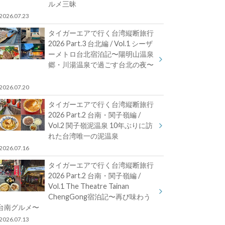
ルメ三昧
2026.07.23
タイガーエアで行く台湾縦断旅行
2026 Part.3 台北編 / Vol.1 シーザ
ーメトロ台北宿泊記〜陽明山温泉
郷・川湯温泉で過ごす台北の夜〜
2026.07.20
タイガーエアで行く台湾縦断旅行
2026 Part.2 台南・関子嶺編 /
Vol.2 関子嶺泥温泉 10年ぶりに訪
れた台湾唯一の泥温泉
2026.07.16
タイガーエアで行く台湾縦断旅行
2026 Part.2 台南・関子嶺編 /
Vol.1 The Theatre Tainan
ChengGong宿泊記〜再び味わう
台南グルメ〜
2026.07.13