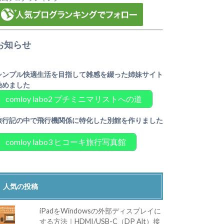
お知らせ
シンプル快適生活を目指して雑感を綴った姉妹サイト
始めました
comloy labo2 プチミニマリストへの道
旅行記の中で飛行機関係に特化した別館を作りました
comloy labo3 ヒコーキ旅行写真館
人気の投稿
iPadをWindowsの外部ディスプレイに
する方法｜HDMI/USB-C（DP Alt）接