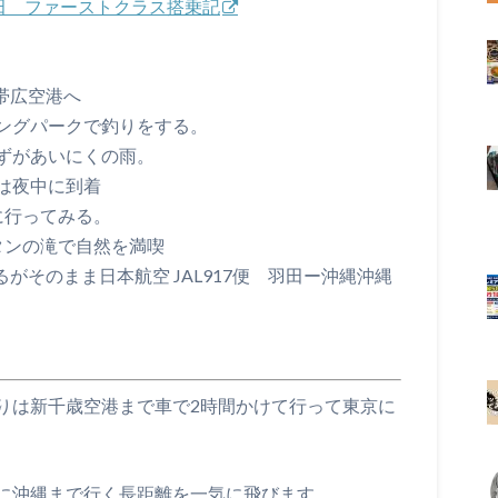
ー羽田 ファーストクラス搭乗記
ち帯広空港へ
ングパークで釣りをする。
ずがあいにくの雨。
は夜中に到着
に行ってみる。
タンの滝で自然を満喫
るがそのまま日本航空 JAL917便 羽田ー沖縄沖縄
りは新千歳空港まで車で2時間かけて行って東京に
に沖縄まで行く長距離を一気に飛びます。