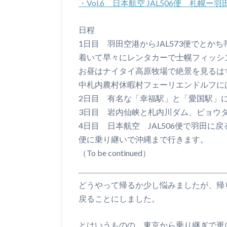
・Vol.6 日本航空 JAL506便 札幌
日程
1日目 羽田空港からJAL573便でとか
着いて早々にレンタカーで士幌フィッシ
お昼はナイタイ高原牧場で絶景を見るは
中札内農村休暇村フェーリエンドルフに
2日目 有名な「幸福駅」と「愛国駅」
3日目 岩内仙峡と札内川ダム、ピョウ
4日目 日本航空 JAL506便で羽田に戻
便に乗り継いで沖縄まで行きます。
（To be continued）
どうやって帰るか少し悩みましたが、帰
戻ることにしました。
とはいうものの、東京から乗り継ぎで更