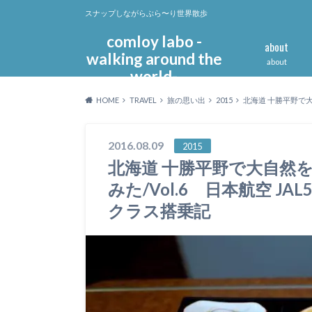
スナップしながらぶら〜り世界散歩
comloy labo -
about
walking around the
about
world-
HOME
TRAVEL
旅の思い出
2015
北海道 十勝平野で大
2016.08.09
2015
北海道 十勝平野で大自然
みた/Vol.6 日本航空 J
クラス搭乗記