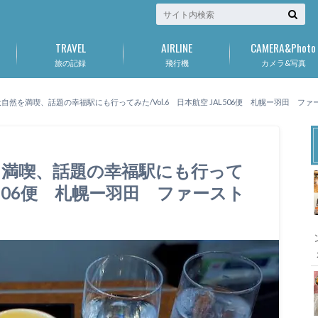
TRAVEL
AIRLINE
CAMERA&Photo
旅の記録
飛行機
カメラ&写真
自然を満喫、話題の幸福駅にも行ってみた/Vol.6 日本航空 JAL506便 札幌ー羽田 フ
を満喫、話題の幸福駅にも行って
AL506便 札幌ー羽田 ファースト