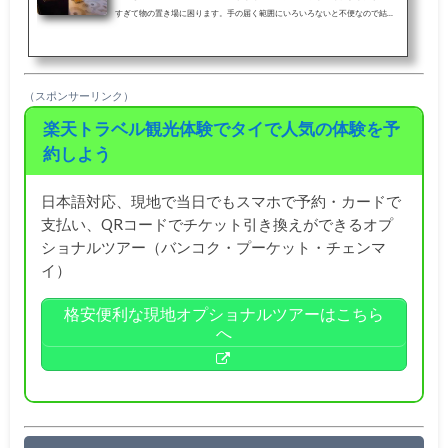
すぎて物の置き場に困ります。手の届く範囲にいろいろないと不便なので結局
リビング部分は使わずにベッドルームしか使っていませんでした（笑）旅行期
間 2016/03/05ー2016/03/11エリア タイ（バンコク）、ラオス（ビエン
チャン、ルアンパバーン）テーマ 飛行機、街歩き、食べ歩き・Vol.1 成田
空港 JALファーストクラスラウンジで朝食・Vol.2 マレーシア航空 MH89
（スポンサーリンク）
成田-クアラルンプール ビジネスクラス搭乗記・Vol.3 マレーシア航空 MH7
80 クアラ...
楽天トラベル観光体験でタイで人気の体験を予
約しよう
日本語対応、現地で当日でもスマホで予約・カードで
支払い、QRコードでチケット引き換えができるオプ
ショナルツアー（バンコク・プーケット・チェンマ
イ）
格安便利な現地オプショナルツアーはこちら
へ