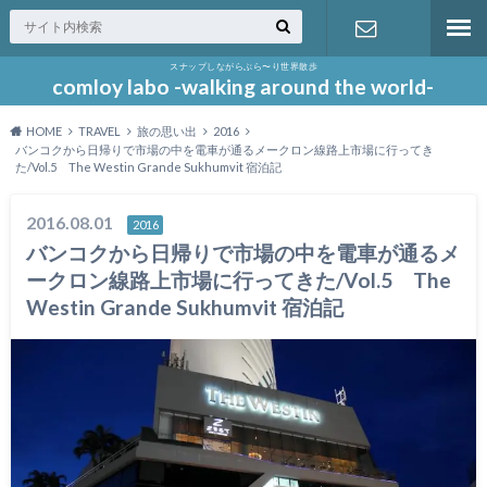
スナップしながらぶら〜り世界散歩
お問い合わ
comloy labo -walking around the world-
HOME
TRAVEL
旅の思い出
2016
せ
バンコクから日帰りで市場の中を電車が通るメークロン線路上市場に行ってき
た/Vol.5 The Westin Grande Sukhumvit 宿泊記
2016.08.01
2016
バンコクから日帰りで市場の中を電車が通るメ
ークロン線路上市場に行ってきた/Vol.5 The
Westin Grande Sukhumvit 宿泊記