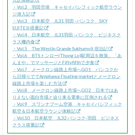
・Vol.2 羽田空港 キャセイパシフィック航空ラウン
ジ潜入記
・Vol.3 日本航空 JL31 羽田 -バンコク SKY
SUITEⅢ搭乗記
・Vol.4 日本航空 JL31羽田 -バンコク ビジネスク
ラス機内食
・Vol.5 The Westin Grande Sukhumvit 宿泊記
・Vol.6 BTSトンロー(Thong Lo)駅周辺を散策。「あ
んまや」でマッサージとFiftyfifthで夕食
・Vol.7 メークロン線路上市場へGO1 バンコクか
ら日帰りででAmphawa Floating marketとメークロン
線路上市場を楽しむ方法
・Vol.8 メークロン線路上市場へGO2 日本ではあ
りえない面白市場と迫り来る電車に圧倒される
・Vol.9 スワンナプーム空港 キャセイパシフィック
航空＆日本航空ラウンジ体験記
・Vol.10 日本航空 JL32 バンコク-羽田 ビジネス
クラス搭乗記