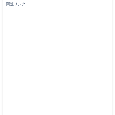
関連リンク
み
中…