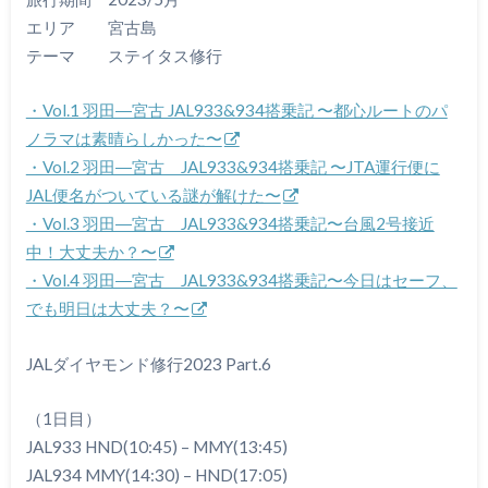
エリア 宮古島
テーマ ステイタス修行
・Vol.1 羽田―宮古 JAL933&934搭乗記 〜都心ルートのパ
ノラマは素晴らしかった〜
・Vol.2 羽田―宮古 JAL933&934搭乗記 〜JTA運行便に
JAL便名がついている謎が解けた〜
・Vol.3 羽田―宮古 JAL933&934搭乗記〜台風2号接近
中！大丈夫か？〜
・Vol.4 羽田―宮古 JAL933&934搭乗記〜今日はセーフ、
でも明日は大丈夫？〜
JALダイヤモンド修行2023 Part.6
（1日目）
JAL933 HND(10:45) – MMY(13:45)
JAL934 MMY(14:30) – HND(17:05)