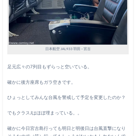
日本航空 JAL933 羽田 – 宮古
足元広々の7列目もずらっと空いている。
確かに後方座席もガラ空きです。
ひょっとしてみんな台風を警戒して予定を変更したのか？
でもクラスJはほぼ埋まっている。。
確かに今日宮古島行っても明日と明後日は台風直撃になり
そうなので（笑）行ってもしょうがないかもしれないんで