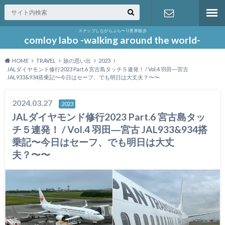
スナップしながらぶら〜り世界散歩
お問い合わ
comloy labo -walking around the world-
HOME
TRAVEL
旅の思い出
2023
せ
JALダイヤモンド修行2023 Part.6 宮古島タッチ５連発！ / Vol.4 羽田―宮古
JAL933&934搭乗記〜今日はセーフ、でも明日は大丈夫？〜〜
2024.03.27
2023
JALダイヤモンド修行2023 Part.6 宮古島タッ
チ５連発！ / Vol.4 羽田―宮古 JAL933&934搭
乗記〜今日はセーフ、でも明日は大丈
夫？〜〜