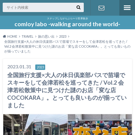
スナップしながらぶら〜り世界散歩
お問い合わ
comloy labo -walking around the world-
HOME
TRAVEL
旅の思い出
2023
せ
全国旅行支援×大人の休日倶楽部パスで苗場でスキーをして会津若松を巡ってきた /
Vol.2 会津若松散策中に見つけた謎のお店「変な店 COCOKARA」。とっても良いもの
が揃っていました
2023.01.31
2023
全国旅行支援×大人の休日倶楽部パスで苗場で
スキーをして会津若松を巡ってきた / Vol.2 会
津若松散策中に見つけた謎のお店「変な店
COCOKARA」。とっても良いものが揃ってい
ました