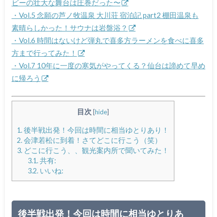
ビーの壮大な舞台は圧巻だった〜
・Vol.5 念願の芦ノ牧温泉 大川荘 宿泊記 part2 棚田温泉も
素晴らしかった！サウナは岩盤浴？
・Vol.6 時間はないけど弾丸で喜多方ラーメンを食べに喜多
方まで行ってみた！
・Vol.7 10年に一度の寒気がやってくる？仙台は諦めて早め
に帰ろう
目次
[
hide
]
1.
後半戦出発！今回は時間に相当ゆとりあり！
2.
会津若松に到着！さてどこに行こう（笑）
3.
どこに行こう、、観光案内所で聞いてみた！
3.1.
共有:
3.2.
いいね:
後半戦出発！今回は時間に相当ゆとりあ