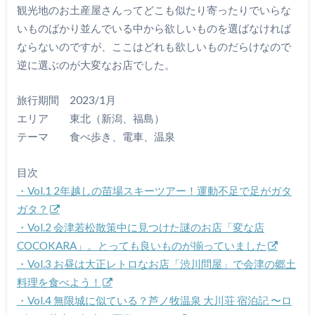
観光地のお土産屋さんってどこも似たり寄ったりでいらな
いものばかり並んでいる中から欲しいものを選ばなければ
ならないのですが、ここはどれも欲しいものだらけなので
逆に選ぶのが大変なお店でした。
旅行期間 2023/1月
エリア 東北（新潟、福島）
テーマ 食べ歩き、電車、温泉
目次
・Vol.1 2年越しの苗場スキーツアー！運動不足で足がガタ
ガタ？
・Vol.2 会津若松散策中に見つけた謎のお店「変な店
COCOKARA」。とっても良いものが揃っていました
・Vol.3 お昼は大正レトロなお店「渋川問屋」で会津の郷土
料理を食べよう！
・Vol.4 無限城に似ている？芦ノ牧温泉 大川荘 宿泊記 〜ロ