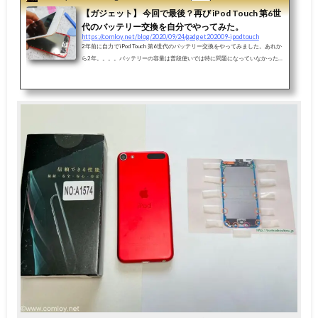
【ガジェット】 今回で最後？再び iPod Touch 第6世
代のバッテリー交換を自分でやってみた。
https://comloy.net/blog/2020/09/24/gadget202009-ipodtouch
2年前に自力でiPod Touch 第6世代のバッテリー交換をやってみました。あれか
ら2年。。。。バッテリーの容量は普段使いでは特に問題になっていなかった
のですが、見事にバッテリーが膨張しまして（笑）ホームボタンを押すのもち
ょっと苦労するようになりました。仕方がない、、もう一回交換するか（笑）
ということで、再度バッテリー交換をやってみました。2回目なので今回はス
ムーズ。後2年は延命できたかな？（笑）5年前のiOSデバイスも結構使える「i
Pod Touch 第六世代」このiPod Touchは実に5年前に発売された機種になりま
す。 iPod...