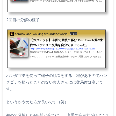
すのでバッテリーの膨張はないもののフル充電してもすぐに電池がなくなって
しまってモバイルとしては使い物にならず、据え置き型のオーディオデバイス
になってしまっていました（笑）前回Xperia Z3 tablet compactのバッテリー交
換をしましたが、工具も買ったし（安かったけど、、）ついでにipodtouchもバ
ッテリー交換して見るか！と、元エンジニア魂に火がつき（笑）やってみまし
2回目の分解の様子
た。Xperia Z3 tablet compactは前面パネルを開けるのが大変でしたが、ipadto
u...
comloy labo -walking around the world-
1 Post
【ガジェット】 今回で最後？再び iPod Touch 第6世
代のバッテリー交換を自分でやってみた。
https://comloy.net/blog/2020/09/24/gadget202009-ipodtouch
2年前に自力でiPod Touch 第6世代のバッテリー交換をやってみました。あれか
ら2年。。。。バッテリーの容量は普段使いでは特に問題になっていなかった
のですが、見事にバッテリーが膨張しまして（笑）ホームボタンを押すのもち
ょっと苦労するようになりました。仕方がない、、もう一回交換するか（笑）
ということで、再度バッテリー交換をやってみました。2回目なので今回はス
ムーズ。後2年は延命できたかな？（笑）5年前のiOSデバイスも結構使える「i
ハンダゴテを使って端子の脱着をする工程があるのでハン
Pod Touch 第六世代」このiPod Touchは実に5年前に発売された機種になりま
ダゴテを扱ったことのない素人さんには難易度は高いで
す。 iPod...
す。
というかやめた方が良いです（笑）
初めて分解した4年前と今では、、老眼の進み方がひどくて