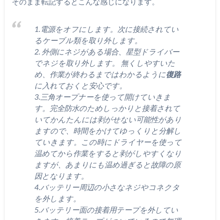
そのまま転記するとこんな感じになります。
1.電源をオフにします。次に接続されてい
るケーブル類を取り外します。
2. 外側にネジがある場合、星型ドライバー
でネジを取り外します。 無くしやすいた
め、作業が終わるまではわかるように
復路
に入れておくと安心です。
3.三角オープナーを使って開けていきま
す。完全防水のためしっかりと接着されて
いてかんたんには剥がせない可能性があり
ますので、時間をかけてゆっくりと分解し
ていきます。この時にドライヤーを使って
温めてから作業をすると剥がしやすくなり
ますが、あまりにも温め過ぎると故障の原
因となります。
4.バッテリー周辺の小さなネジやコネクタ
を外します。
5.バッテリー面の接着用テープを外してい