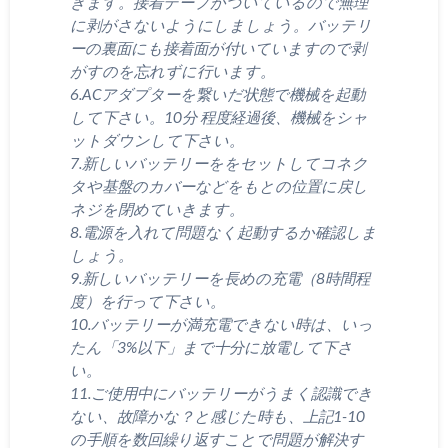
きます。接着テープがついているので無理
に剥がさないようにしましょう。バッテリ
ーの裏面にも接着面が付いていますので剥
がすのを忘れずに行います。
6.ACアダプターを繋いだ状態で機械を起動
して下さい。10分 程度経過後、機械をシャ
ットダウンして下さい。
7.新しいバッテリーををセットしてコネク
タや基盤のカバーなどをもとの位置に戻し
ネジを閉めていきます。
8.電源を入れて問題なく起動するか確認しま
しょう。
9.新しいバッテリーを長めの充電（8時間程
度）を行って下さい。
10.バッテリーが満充電できない時は、いっ
たん「3%以下」まで十分に放電して下さ
い。
11.ご使用中にバッテリーがうまく認識でき
ない、故障かな？と感じた時も、上記1-10
の手順を数回繰り返すことで問題が解決す