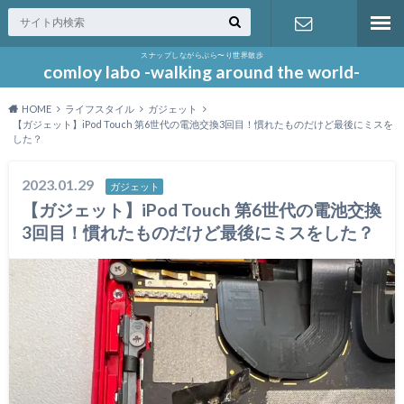
スナップしながらぶら〜り世界散歩
お問い合わ
comloy labo -walking around the world-
HOME
ライフスタイル
ガジェット
せ
【ガジェット】iPod Touch 第6世代の電池交換3回目！慣れたものだけど最後にミスを
した？
2023.01.29
ガジェット
【ガジェット】iPod Touch 第6世代の電池交換
3回目！慣れたものだけど最後にミスをした？