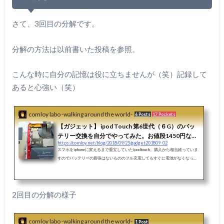
さて、3回目の分解です。
分解の方法は以前書いた投稿を参照。
こんな時に自分の記憶は役に立ちませんが（笑）記録して
あると心強い（笑）
comloy labo -walking around the world-
6 Posts
17 Pockets
【ガジェット】 ipod Touch 第6世代（６G）のバッ
テリー交換を自分でやってみた。お値段1450円な
https://comloy.net/blog/2018/09/25/gadget201809_02
り。
スマホをiphoneに変えるまで重宝していたipodtouch。購入から相当経っていま
すのでバッテリーの膨張はないもののフル充電してもすぐに電池がなくなって
しまってモバイルとしては使い物にならず、据え置き型のオーディオデバイス
になってしまっていました（笑）前回Xperia Z3 tablet compactのバッテリー交
換をしましたが、工具も買ったし（安かったけど、、）ついでにipodtouchもバ
ッテリー交換して見るか！と、元エンジニア魂に火がつき（笑）やってみまし
2回目の分解の様子
た。Xperia Z3 tablet compactは前面パネルを開けるのが大変でしたが、ipadto
u...
comloy labo -walking around the world-
1 Post