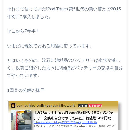
それまで使っていたiPod Touch 第5世代の買い替えで2015
年8月に購入しました。
そこから7年半！
いまだに現役でとある用途に使っています。
とはいうものの、流石に消耗品のバッテリーは劣化が激し
く、以前ご紹介したように2回ほどバッテリーの交換を自分
でやっています。
1回目の分解の様子
comloy labo -walking around the world-
6 Posts
17 Pockets
【ガジェット】 ipod Touch 第6世代（６G）のバッ
テリー交換を自分でやってみた。お値段1450円な
https://comloy.net/blog/2018/09/25/gadget201809_02
り。
スマホをiphoneに変えるまで重宝していたipodtouch。購入から相当経っていま