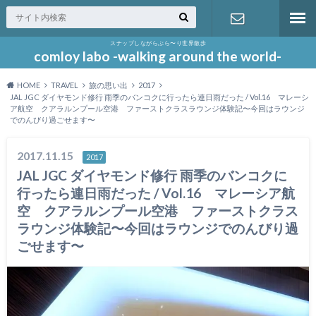
スナップしながらぶら〜り世界散歩
お問い合わ
comloy labo -walking around the world-
HOME
TRAVEL
旅の思い出
2017
せ
JAL JGC ダイヤモンド修行 雨季のバンコクに行ったら連日雨だった / Vol.16 マレーシ
ア航空 クアラルンプール空港 ファーストクラスラウンジ体験記〜今回はラウンジ
でのんびり過ごせます〜
2017.11.15
2017
JAL JGC ダイヤモンド修行 雨季のバンコクに
行ったら連日雨だった / Vol.16 マレーシア航
空 クアラルンプール空港 ファーストクラス
ラウンジ体験記〜今回はラウンジでのんびり過
ごせます〜