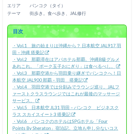
エリア バンコク（タイ）
テーマ 街歩き。食べ歩き、JAL修行
目次
・Vol.1 旅の始まりは沖縄から？ 日本航空 JAL917 羽
田 – 沖縄 搭乗記
・Vol.2 那覇滞在はアパホテル那覇。沖縄B級グルメ
あれこれ。「ポーク玉子おにぎり」は食べるべし。
・Vol.3 那覇空港から羽田乗り継ぎでバンコクへ！日
本航空 JAL900 那覇 – 羽田 搭乗記
・Vol.4 羽田空港では分刻みでラウンジ巡り。JALフ
ァーストクラスラウンジではこれが最後のマッサージ
サービス。
・Vol.5 日本航空 JL31 羽田 – バンコク ビジネスク
ラス スカイスイート3 搭乗記
・Vol.6 バンコクのホテルはSPGホテル「Four
Points By Sheraton」宿泊記。立地も申し分ないコス