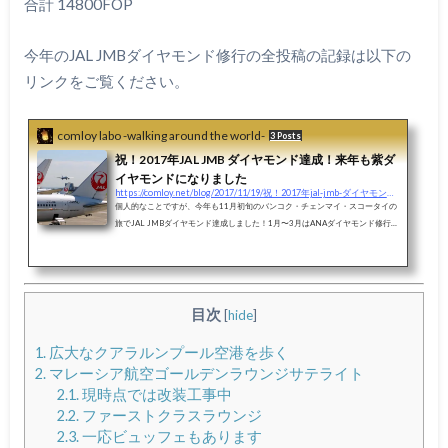
合計 14800FOP
今年のJAL JMBダイヤモンド修行の全投稿の記録は以下の
リンクをご覧ください。
comloy labo -walking around the world-
3 Posts
祝！2017年JAL JMB ダイヤモンド達成！来年も紫ダ
イヤモンドになりました
https://comloy.net/blog/2017/11/19/祝！2017年jal-jmb-ダイヤモンド達成！来年も紫ダイヤモ
個人的なことですが、今年も11月初旬のバンコク・チェンマイ・スコータイの
旅でJAL JMBダイヤモンド達成しました！1月〜3月はANAダイヤモンド修行と
銘打って無理やり人工ダイヤにしました。（笑）ANAダイヤモンドへの道のり
はまさに修行。バーゲンセールのシンガポール、バンコクの「旅作」に無理や
り沖縄往復をくっつけて、駆け足で飛行機に乗りまくるということをやってし
まいました。しかし、JAL ダイヤモンドは毎年行っている場所に「ちょこっ
と」沖縄線をくっつけて（笑）、JALの「１ヶ月間国内線FOP２倍キャンペー
目次
[
hide
]
ン」や「激安マ...
1.
広大なクアラルンプール空港を歩く
2.
マレーシア航空ゴールデンラウンジサテライト
2.1.
現時点では改装工事中
2.2.
ファーストクラスラウンジ
2.3.
一応ビュッフェもあります