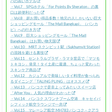
パの高いホテル
・Vol.7 SPGホテル「For Points By Sheraton」の裏
口は超便利だった
・Vol.8 超お買い得品多数！地元の人しかいない巨大
ショッピングモール「The Mall Bangkapi」（バンカ
ピ）への行き方
・Vol.9 巨大ショッピングモール「The Mall
Bangkapi」はお買い物天国
・Vol.10 MRT スクンビット駅（Sukhumvit Station)
の混雑を避ける裏技
・Vol.11 セントラルプラザ・ラマ９世店で「マツモ
トキヨシ」発見！タイ土産に最適、ちょっと変わった
スキンケア商品
・Vol.12 カジュアルで美味しいタイ料理が食べられ
るダイニング「TALING PLING」はオススメ
・Vol.13 バンコクで是非よってみたいスイーツ店
「After You」人気の理由がわかった
・Vol.14 バンコク スワンナプーム空港 キャセイパ
シフィック航空ラウンジで一息
・Vol.15 マレーシア航空 MH783 バンコク – クアラ