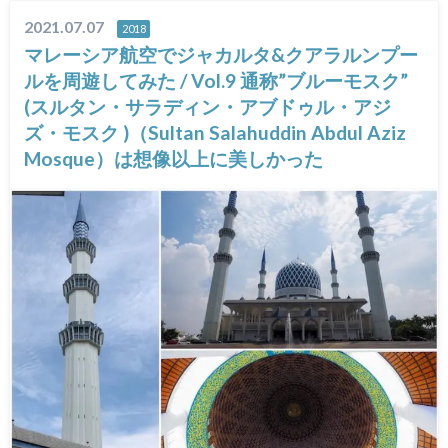
2021.07.07
2018
マレーシア航空でジャカルタ&クアラルンプー
ルを周遊してみた / Vol.9 通称”ブルーモスク”
(スルタン・サラディン・アブドゥル・アジ
ズ・モスク )（Sultan Salahuddin Abdul Aziz
Mosque）は想像以上に美しかった