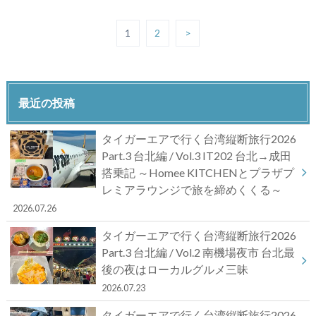
1
2
>
最近の投稿
タイガーエアで行く台湾縦断旅行2026
Part.3 台北編 / Vol.3 IT202 台北→成田
搭乗記 ～Homee KITCHENとプラザプ
レミアラウンジで旅を締めくくる～
2026.07.26
タイガーエアで行く台湾縦断旅行2026
Part.3 台北編 / Vol.2 南機場夜市 台北最
後の夜はローカルグルメ三昧
2026.07.23
タイガーエアで行く台湾縦断旅行2026