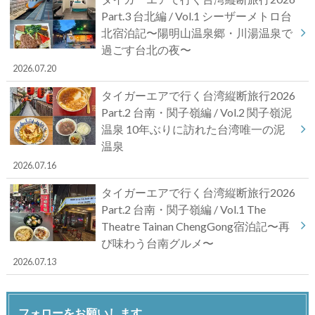
Part.3 台北編 / Vol.1 シーザーメトロ台
北宿泊記〜陽明山温泉郷・川湯温泉で
過ごす台北の夜〜
2026.07.20
タイガーエアで行く台湾縦断旅行2026
Part.2 台南・関子嶺編 / Vol.2 関子嶺泥
温泉 10年ぶりに訪れた台湾唯一の泥
温泉
2026.07.16
タイガーエアで行く台湾縦断旅行2026
Part.2 台南・関子嶺編 / Vol.1 The
Theatre Tainan ChengGong宿泊記〜再
び味わう台南グルメ〜
2026.07.13
フォローをお願いします