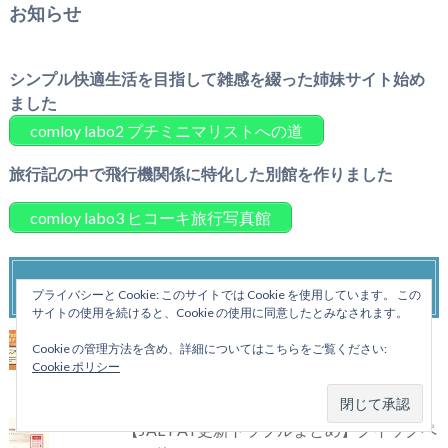
お知らせ
シンプル快適生活を目指して雑感を綴った姉妹サイト始め
ました
comloy labo2 プチミニマリストへの道
旅行記の中で飛行機関係に特化した別館を作りました
comloy labo3 ヒコーキ旅行写真館
人気の投稿
プライバシーと Cookie: このサイトでは Cookie を使用しています。 この
サイトの使用を続けると、Cookie の使用に同意したとみなされます。
iPadをWindowsの外部ディスプレイにする
Cookie の管理方法を含め、詳細についてはこちらをご覧ください:
方法｜HDMI/USB-C（DP Alt）接続と給電
Cookie ポリシー
しながら使うコツ
【JAL PAY更新トラブルまとめ】クイックペ