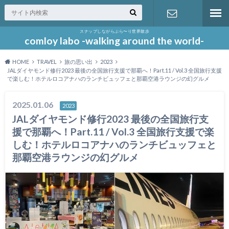
スナップしながらぶら〜り世界散歩
お問い合わ
comloy labo -walking around the world-
HOME
TRAVEL
旅の思い出
2023
せ
JALダイヤモンド修行2023 最後の全国旅行支援で那覇へ！Part.11 / Vol.3 全国旅行支援
で楽しむ！ホテルロコアナハのランチビュッフェと那覇空港ラウンジの幻グルメ
2025.01.06
2023
JALダイヤモンド修行2023 最後の全国旅行支
援で那覇へ！Part.11 / Vol.3 全国旅行支援で楽
しむ！ホテルロコアナハのランチビュッフェと
那覇空港ラウンジの幻グルメ