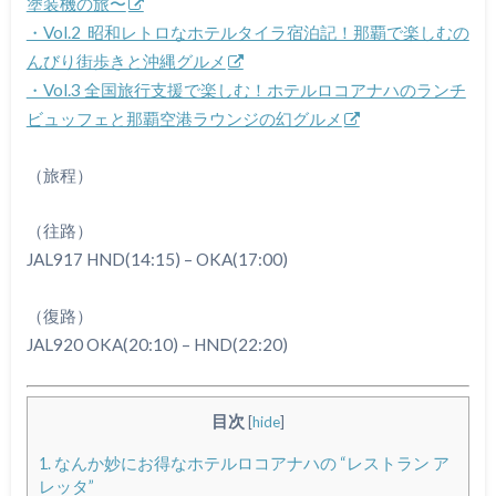
塗装機の旅〜
・Vol.2 昭和レトロなホテルタイラ宿泊記！那覇で楽しむの
んびり街歩きと沖縄グルメ
・Vol.3 全国旅行支援で楽しむ！ホテルロコアナハのランチ
ビュッフェと那覇空港ラウンジの幻グルメ
（旅程）
（往路）
JAL917 HND(14:15) – OKA(17:00)
（復路）
JAL920 OKA(20:10) – HND(22:20)
目次
[
hide
]
1.
なんか妙にお得なホテルロコアナハの “レストラン ア
レッタ”