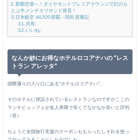
2.
那覇空港へ！ダイヤモンドプレミアラウンジで幻のも
とぶ牛メンチカツサンド発見！
3.
日本航空 JAL920 那覇 – 羽田 搭乗記
3.1.
共有:
3.2.
いいね:
なんか妙にお得なホテルロコアナハの “レス
トラン アレッタ”
国際通りの入り口にある”ホテルロコアナハ”。
そのホテルに併設されているレストランなのですがここの
ランチビュッフェが友人界隈で安くてなかなか良いと評判
（笑）
ちょうど全国旅行支援のクーポンももらったしそれを使っ
て行ってみることにしたのでした。