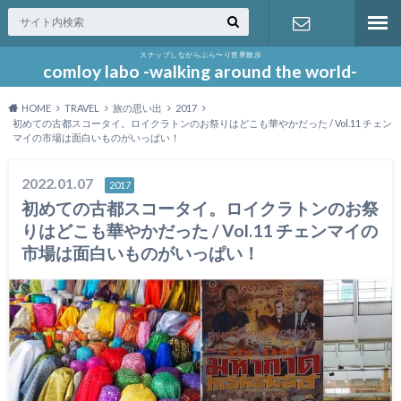
スナップしながらぶら〜り世界散歩
お問い合わ
comloy labo -walking around the world-
HOME
TRAVEL
旅の思い出
2017
せ
初めての古都スコータイ。ロイクラトンのお祭りはどこも華やかだった / Vol.11 チェン
マイの市場は面白いものがいっぱい！
2022.01.07
2017
初めての古都スコータイ。ロイクラトンのお祭
りはどこも華やかだった / Vol.11 チェンマイの
市場は面白いものがいっぱい！