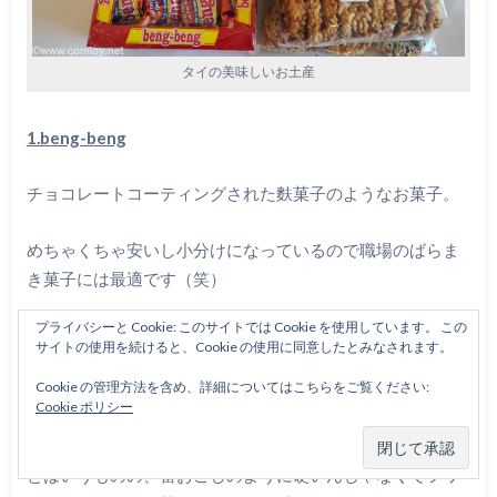
タイの美味しいお土産
1.beng-beng
チョコレートコーティングされた麩菓子のようなお菓子。
めちゃくちゃ安いし小分けになっているので職場のばらま
き菓子には最適です（笑）
プライバシーと Cookie: このサイトでは Cookie を使用しています。 この
2.チェンマイ伝統のポンポン菓子（写真右下）
サイトの使用を続けると、Cookie の使用に同意したとみなされます。
Cookie の管理方法を含め、詳細についてはこちらをご覧ください:
日本でもお馴染みのお米からできているポンポン菓子を雷
Cookie ポリシー
おこしのような感じで固めたものです。
とはいうものの、雷おこしのように硬いんじゃなくてフワ