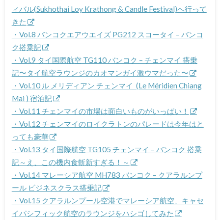
ィバル(Sukhothai Loy Krathong & Candle Festival)へ行って
きた
・Vol.8 バンコクエアウエイズ PG212 スコータイ – バンコ
ク搭乗記
・Vol.9 タイ国際航空 TG110 バンコク – チェンマイ 搭乗
記〜タイ航空ラウンジのカオマンガイ激ウマだった〜
・Vol.10 ル メリディアン チェンマイ (Le Méridien Chiang
Mai ) 宿泊記
・Vol.11 チェンマイの市場は面白いものがいっぱい！
・Vol.12 チェンマイのロイクラトンのパレードは今年はと
っても豪華
・Vol.13 タイ国際航空 TG105 チェンマイ – バンコク 搭乗
記～え、この機内食斬新すぎる！～
・Vol.14 マレーシア航空 MH783 バンコク – クアラルンプ
ール ビジネスクラス搭乗記
・Vol.15 クアラルンプール空港でマレーシア航空、キャセ
イパシフィック航空のラウンジをハシゴしてみた