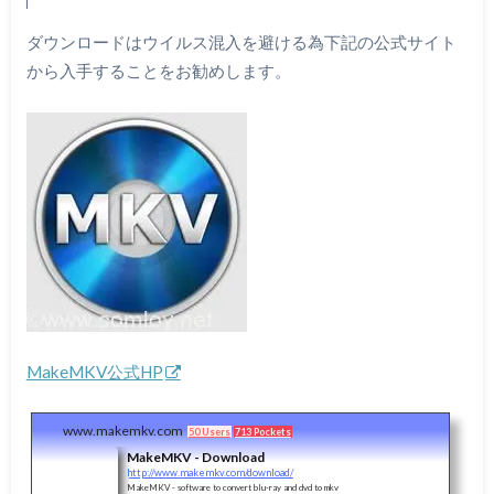
ダウンロードはウイルス混入を避ける為下記の公式サイト
から入手することをお勧めします。
MakeMKV公式HP
www.makemkv.com
50 Users
713 Pockets
MakeMKV - Download
http://www.makemkv.com/download/
MakeMKV - software to convert blu-ray and dvd to mkv