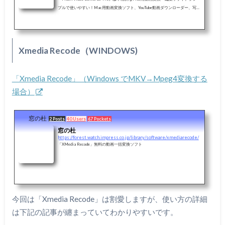
プルで使いやすい！Mac用動画変換ソフト、YouTube動画ダウンローダー、写真
スライドショー･メーカー、 スクリーンレコーダー、動画編集ソフトなどとい
った強力な機能が付いています。Mac用動画変換・編集ソフトMacX Video Con
verter Proを無料でダウンロード！最大の特徴は、対応できるD動画ファイルの
幅の広さと変換性能の高さです。誰でも使えるMacX Video Converter Proを無
Xmedia Recode（WINDOWS)
料試してみましょう。
「Xmedia Recode」（Windows でMKV→Mpeg4変換する
場合）
窓の杜
2 Posts
40 Users
67 Pockets
窓の杜
https://forest.watch.impress.co.jp/library/software/xmediarecode/
「XMedia Recode」無料の動画一括変換ソフト
今回は「Xmedia Recode」は割愛しますが、使い方の詳細
は下記の記事が纏まっていてわかりやすいです。