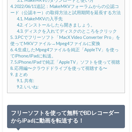
3.1.
MakeMKVのダウンロードと使い方
4.
2022/06/11追記：MakeMKVフォーラムからの公認コ
ード（公認キー）の取得方法と試用期間を延長する方法
4.1.
MakeMKVの入手先
4.2.
インストールしたら開きましょう。
4.3.
ディスクを入れてディスクのところをクリック
5.
3.PCでフリーソフト「MacX Video Converter Pro」を
使ってMKVファイル→Mpeg4ファイルに変換
6.
4.生成したMpeg4ファイルを純正「AppleTV」を使っ
てiPhone/iPadに転送。
7.
5.iPhone/iPadで純正「AppleTV」ソフトを使って視聴
8.
応用編〜クラウドドライブを使って視聴する〜
9.
まとめ
9.1.
共有:
9.2.
いいね:
フリーソフトを使って無料でBDレコーダー
からiPadに動画を転送する！