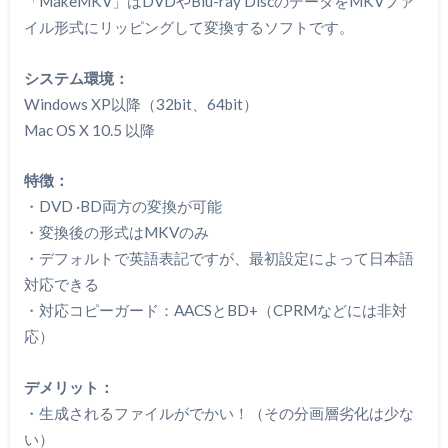
「MakeMKV」はDVDやBlu-ray DiscのデータをMKVファ
イル形式にリッピングして変換するソフトです。
システム環境：
Windows XP以降（32bit、64bit）
Mac OS X 10.5 以降
特徴：
・DVD ·BD両方の変換が可能
・変換後の形式はMKVのみ
・デフォルトで英語表記ですが、最初設定によって日本語
対応できる
・対応コピーガード：AACSとBD+（CPRMなどには非対
応）
デメリット：
・生成されるファイルがでかい！（その分画層劣化は少な
い）