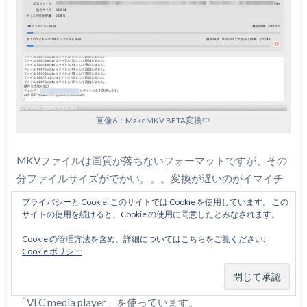
画像6：MakeMKV BETA変換中
MKVファイルは画質が落ちないフォーマットですが、その
分ファイルサイズがでかい。。。変換が遅いのがイマイチ
なところです。
プライバシーと Cookie: このサイトでは Cookie を使用しています。 この
サイトの使用を続けると、Cookie の使用に同意したとみなされます。
MKVファイルってのはQuickTimeプレーヤー
で、この
Cookie の管理方法を含め、詳細についてはこちらをご覧ください:
では読めません
。
Cookie ポリシー
適当なビューワーを用意する必要がありますが、筆者は
「VLC media player」を使っています。