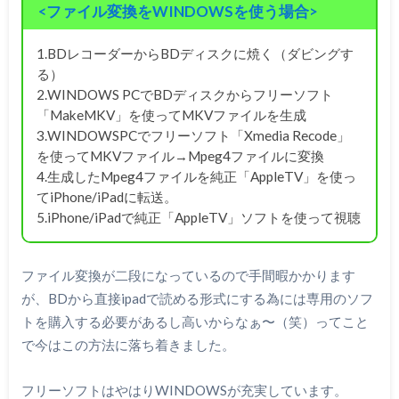
<ファイル変換をWINDOWSを使う場合>
1.BDレコーダーからBDディスクに焼く（ダビングす
る）
2.WINDOWS PCでBDディスクからフリーソフト
「MakeMKV」を使ってMKVファイルを生成
3.WINDOWSPCでフリーソフト「Xmedia Recode」
を使ってMKVファイル→Mpeg4ファイルに変換
4.生成したMpeg4ファイルを純正「AppleTV」を使っ
てiPhone/iPadに転送。
5.iPhone/iPadで純正「AppleTV」ソフトを使って視聴
ファイル変換が二段になっているので手間暇かかります
が、BDから直接ipadで読める形式にする為には専用のソフ
トを購入する必要があるし高いからなぁ〜（笑）ってこと
で今はこの方法に落ち着きました。
フリーソフトはやはりWINDOWSが充実しています。