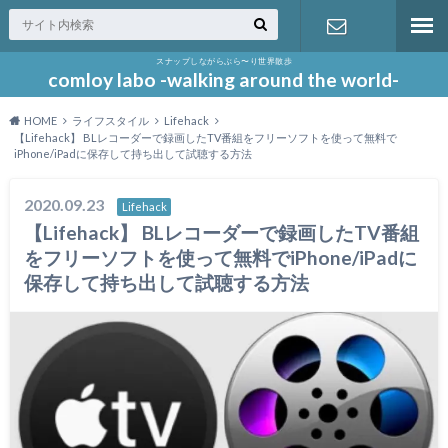
スナップしながらぶら〜り世界散歩
お問い合わ
comloy labo -walking around the world-
HOME
ライフスタイル
Lifehack
せ
【Lifehack】 BLレコーダーで録画したTV番組をフリーソフトを使って無料で
iPhone/iPadに保存して持ち出して試聴する方法
2020.09.23
Lifehack
【Lifehack】 BLレコーダーで録画したTV番組
をフリーソフトを使って無料でiPhone/iPadに
保存して持ち出して試聴する方法