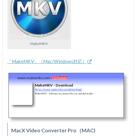
MakeMKV
「MakeMKV」（Mac/Windows対応）
www.makemkv.com
713 Pockets
MakeMKV - Download
https://www.makemkv.com/download/
MakeMKV - software to convert blu-ray and dvd to mkv
MacX Video Converter Pro（MAC)