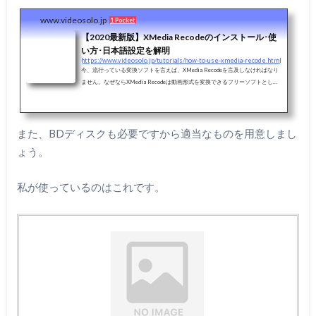
www.videosolo.jp
1 Pocket
【2020最新版】XMedia Recodeのインストール･使
い方･日本語設定を解明
https://www.videosolo.jp/tutorials/how-to-use-xmedia-recode.html
今、流行っている変換ソフトを言えば、XMedia Recodeを言及しなければなり
ません。なぜならXMedia Recodeは動画形式を変換できるフリーソフトとして
ユーザー様に愛用されるからです。とは言え、XMedia Recodeという名前を一
回も聞ったことがない初心者もいらっしゃると思います。だから、この記事は
初心者に向けてXMedia Recodeのインストール方法、変換手順や日本語対応の
設定などを詳しく紹介します。
また、BDディスクも必要ですから適当なものを用意しまし
ょう。
私が使っているのはこれです。