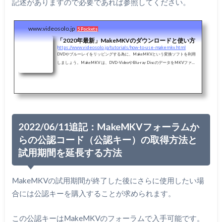
記述がありますので必要であれば参照してください。
www.videosolo.jp
5 Pockets
「2020年最新」MakeMKVのダウンロードと使い方
https://www.videosolo.jp/tutorials/how-to-use-makemkv.html
DVDやブルーレイをリッピングする為に、MakeMKVという変換ソフトを利用
しましょう。MakeMKV は、DVD-VideoやBlu-ray DiscのデータをMKVファイ
ル形式に変換するソフトです。日本語対応、操作が簡単で分かりやすいので特
におすすめます。今回は、MakeMKVの特徴から入手先、インストール手順、
使い方まで徹底に解説していきます。
2022/06/11追記：MakeMKVフォーラムか
らの公認コード（公認キー）の取得方法と
試用期間を延長する方法
MakeMKVの試用期間が終了した後にさらに使用したい場
合には公認キーを購入することが求められます。
この公認キーはMakeMKVのフォーラムで入手可能です。