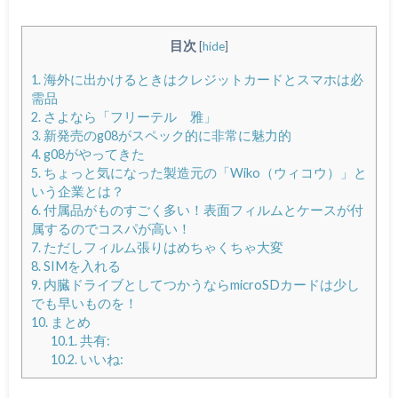
目次
[
hide
]
1.
海外に出かけるときはクレジットカードとスマホは必
需品
2.
さよなら「フリーテル 雅」
3.
新発売のg08がスペック的に非常に魅力的
4.
g08がやってきた
5.
ちょっと気になった製造元の「Wiko（ウィコウ）」と
いう企業とは？
6.
付属品がものすごく多い！表面フィルムとケースが付
属するのでコスパが高い！
7.
ただしフィルム張りはめちゃくちゃ大変
8.
SIMを入れる
9.
内臓ドライブとしてつかうならmicroSDカードは少し
でも早いものを！
10.
まとめ
10.1.
共有:
10.2.
いいね: