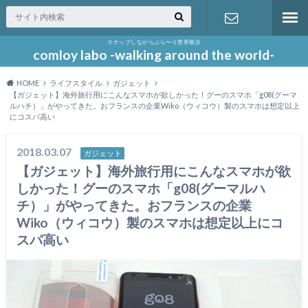
スナップしながらぶら〜り世界散歩
お問い合わ
comloy labo -walking around the world-
HOME
ライフスタイル
ガジェット
せ
【ガジェット】海外旅行用にこんなスマホが欲しかった！グーのスマホ「g08(グーマ
ルハチ）」がやってきた。おフランスの企業Wiko（ウィコウ）製のスマホは想定以上
にコスパ高い
2018.03.07
ガジェット
【ガジェット】海外旅行用にこんなスマホが欲
しかった！グーのスマホ「g08(グーマルハ
チ）」がやってきた。おフランスの企業
Wiko（ウィコウ）製のスマホは想定以上にコ
スパ高い