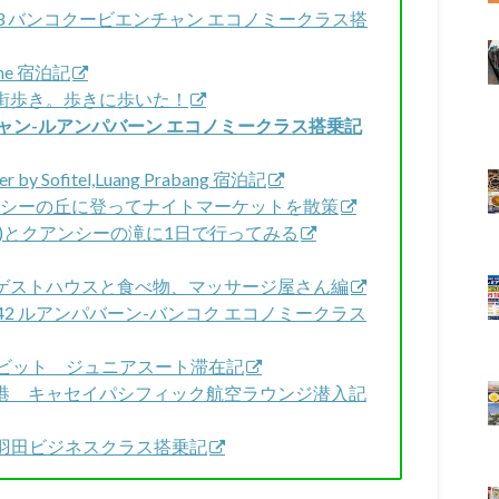
943 バンコクービエンチャン エコノミークラス搭
iane 宿泊記
ン街歩き。歩きに歩いた！
エンチャン-ルアンパバーン エコノミークラス搭乗記
er by Sofitel,Luang Prabang 宿泊記
プーシーの丘に登ってナイトマーケットを散策
Caves)とクアンシーの滝に1日で行ってみる
き。ゲストハウスと食べ物、マッサージ屋さん編
G942 ルアンパバーン-バンコク エコノミークラス
デスクンビット ジュニアスート滞在記
ム空港 キャセイパシフィック航空ラウンジ潜入記
クー羽田ビジネスクラス搭乗記