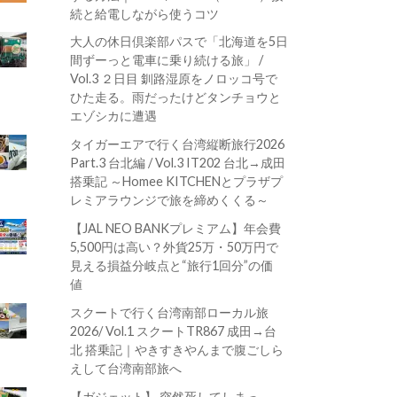
続と給電しながら使うコツ
大人の休日倶楽部パスで「北海道を5日
間ずーっと電車に乗り続ける旅」 /
Vol.3 ２日目 釧路湿原をノロッコ号で
ひた走る。雨だったけどタンチョウと
エゾシカに遭遇
タイガーエアで行く台湾縦断旅行2026
Part.3 台北編 / Vol.3 IT202 台北→成田
搭乗記 ～Homee KITCHENとプラザプ
レミアラウンジで旅を締めくくる～
【JAL NEO BANKプレミアム】年会費
5,500円は高い？外貨25万・50万円で
見える損益分岐点と“旅行1回分”の価
値
スクートで行く台湾南部ローカル旅
2026/ Vol.1 スクートTR867 成田→台
北 搭乗記｜やきすきやんまで腹ごしら
えして台湾南部旅へ
【ガジェット】 突然死してしまっ