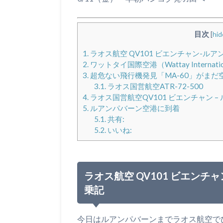
目次
[
hid
1.
ラオス航空 QV101 ビエンチャン-ル
2.
ワットタイ国際空港（Wattay Internati
3.
超危ない飛行機発見「MA-60」がまだ
3.1.
ラオス国営航空ATR-72-500
4.
ラオス国営航空QV101 ビエンチャン 
5.
ルアンパバーン空港に到着
5.1.
共有:
5.2.
いいね:
ラオス航空 QV101 ビエンチ
乗記
今日はルアンパバーンまでラオス航空で