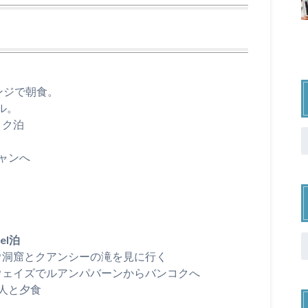
ンジで朝食。
ル。
コク泊
チャンへ
tel泊
ウ洞窟とクアンシーの滝を見に行く
ウェイズでルアンパバーンからバンコクへ
友人と夕食