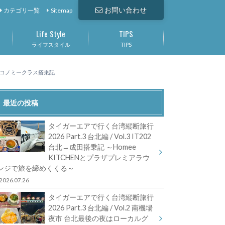
お問い合わせ
カテゴリ一覧
Sitemap
Life Style
TIPS
ライフスタイル
TIPS
 エコノミークラス搭乗記
最近の投稿
タイガーエアで行く台湾縦断旅行
2026 Part.3 台北編 / Vol.3 IT202
台北→成田搭乗記 ～Homee
KITCHENとプラザプレミアラウ
ンジで旅を締めくくる～
2026.07.26
タイガーエアで行く台湾縦断旅行
2026 Part.3 台北編 / Vol.2 南機場
夜市 台北最後の夜はローカルグ