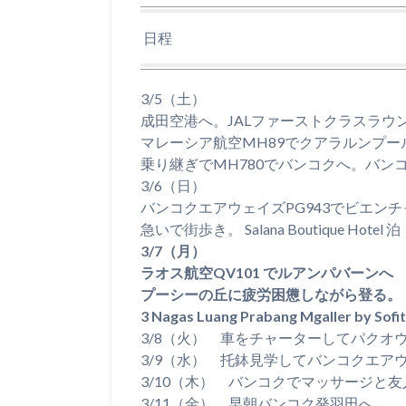
日程
3/5（土）
成田空港へ。JALファーストクラスラウ
マレーシア航空MH89でクアラルンプー
乗り継ぎでMH780でバンコクへ。バン
3/6（日）
バンコクエアウェイズPG943でビエン
急いで街歩き。 Salana Boutique Hotel 泊
3/7（月）
ラオス航空QV101 でルアンパバーンへ
プーシーの丘に疲労困憊しながら登る。
3 Nagas Luang Prabang Mgaller by Sofi
3/8（火） 車をチャーターしてパクオ
3/9（水） 托鉢見学してバンコクエア
3/10（木） バンコクでマッサージと
3/11（金） 早朝バンコク発羽田へ