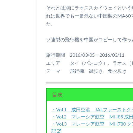
それとは別にラオススカイウェイという
れは世界でも一番危ない中国製のMA6
た。
ソ連製の飛行機を中国がコピーして作っ
旅行期間 2016/03/05ー2016/03/11
エリア タイ（バンコク）、ラオス（
テーマ 飛行機、街歩き、食べ歩き
目次
・Vol.1 成田空港 JALファース
・Vol.2 マレーシア航空 MH89 
・Vol.3 マレーシア航空 MH78
記