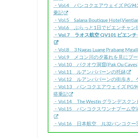
・Vol.4 バンコクエアウェイズ PG
乗記
・Vol.5 Salana Boutique Hotel,Vient
・Vol.6 ぶらっと1日でビエンチャ
・Vol.7 ラオス航空 QV101 ビ
・Vol.8 3 Nagas Luang Prabang Mgall
・Vol.9 メコン川の夕暮れを見に
・Vol.10 パクオウ洞窟(Pak Ou 
・Vol.11 ルアンパバーンの托鉢
・Vol.12 ルアンパバーンの街歩
・Vol.13 バンコクエアウェイズ P
搭乗記
・Vol.14 The Westin グラン
・Vol.15 バンコクスワンナプー
・Vol.16 日本航空 JL32バンコ