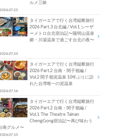
ルメ三昧
2026.07.23
タイガーエアで行く台湾縦断旅行
2026 Part.3 台北編 / Vol.1 シーザ
ーメトロ台北宿泊記〜陽明山温泉
郷・川湯温泉で過ごす台北の夜〜
2026.07.20
タイガーエアで行く台湾縦断旅行
2026 Part.2 台南・関子嶺編 /
Vol.2 関子嶺泥温泉 10年ぶりに訪
れた台湾唯一の泥温泉
2026.07.16
タイガーエアで行く台湾縦断旅行
2026 Part.2 台南・関子嶺編 /
Vol.1 The Theatre Tainan
ChengGong宿泊記〜再び味わう
台南グルメ〜
2026.07.13