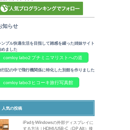
お知らせ
シンプル快適生活を目指して雑感を綴った姉妹サイト
始めました
comloy labo2 プチミニマリストへの道
旅行記の中で飛行機関係に特化した別館を作りました
comloy labo3 ヒコーキ旅行写真館
人気の投稿
iPadをWindowsの外部ディスプレイに
する方法｜HDMI/USB-C（DP Alt）接