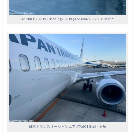
JA11RK B737-800 Boeing737-8Q3 61484/7312 2018/12〜
日本トランスオーシャンエア JTA601 那覇 – 石垣