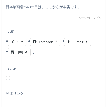
日本最南端への一日は、ここからが本番です。
ページのトップへ
共有:
X
Facebook
Tumblr
印刷
いいね:
読
み
込
関連リンク
み
中…