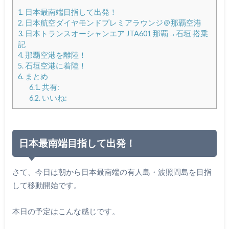
1.
日本最南端目指して出発！
2.
日本航空ダイヤモンドプレミアラウンジ＠那覇空港
3.
日本トランスオーシャンエア JTA601 那覇→石垣 搭乗
記
4.
那覇空港を離陸！
5.
石垣空港に着陸！
6.
まとめ
6.1.
共有:
6.2.
いいね:
日本最南端目指して出発！
さて、今日は朝から日本最南端の有人島・波照間島を目指
して移動開始です。
本日の予定はこんな感じです。