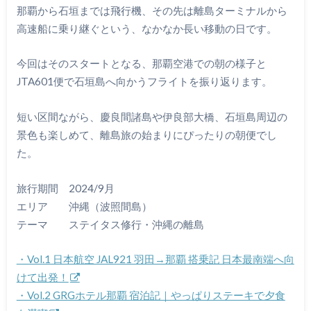
那覇から石垣までは飛行機、その先は離島ターミナルから
高速船に乗り継ぐという、なかなか長い移動の日です。
今回はそのスタートとなる、那覇空港での朝の様子と
JTA601便で石垣島へ向かうフライトを振り返ります。
短い区間ながら、慶良間諸島や伊良部大橋、石垣島周辺の
景色も楽しめて、離島旅の始まりにぴったりの朝便でし
た。
旅行期間 2024/9月
エリア 沖縄（波照間島）
テーマ ステイタス修行・沖縄の離島
・Vol.1 日本航空 JAL921 羽田→那覇 搭乗記 日本最南端へ向
けて出発！
・Vol.2 GRGホテル那覇 宿泊記｜やっぱりステーキで夕食