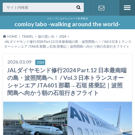
スナップしながらぶら〜り世界散歩
お問い合わ
comloy labo -walking around the world-
HOME
TRAVEL
旅の思い出
2024
せ
JALダイヤモンド修行2024 Part.12 日本最南端の島・波照間島へ！ / Vol.3 日本トランス
オーシャンエア JTA601 那覇→石垣 搭乗記｜波照間島へ向かう朝の石垣行きフライト
2026.03.09
2024
JALダイヤモンド修行2024 Part.12 日本最南端
の島・波照間島へ！ / Vol.3 日本トランスオー
シャンエア JTA601 那覇→石垣 搭乗記｜波照
間島へ向かう朝の石垣行きフライト