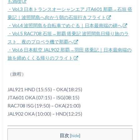
も満喫
・Vol.3 日本トランスオーシャンエア JTA601 那覇→石垣 搭
乗記｜波照間島へ向かう朝の石垣行きフライト
・Vol.4 波照間島を自転車でめぐる｜日本最南端の碑へ
・Vol.5 RAC708 石垣→那覇 搭乗記 波照間島日帰り旅のラ
スト、夜のプロペラ機で那覇へ
・Vol.6 日本航空 JAL902 那覇→羽田 搭乗記｜日本最南端の
旅を締めくくる帰りのフライト
（旅程）
JAL921 HND (15:55) – OKA(18:25)
JTA601 OKA (07:15) – ISG(08:15)
RAC708 ISG (19:50) – OKA(21:00)
JAL902 OKA (10:00) – HND(12:25)
目次
[
hide
]