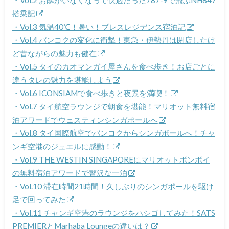
搭乗記
・Vol.3 気温40℃！暑い！ブレスレジデンス宿泊記
・Vol.4 バンコクの変化に衝撃！東急・伊勢丹は閉店したけ
ど昔ながらの魅力も健在
・Vol.5 タイのカオマンガイ屋さんを食べ歩き！お店ごとに
違うタレの魅力を堪能しよう
・Vol.6 ICONSIAMで食べ歩きと夜景を満喫！
・Vol.7 タイ航空ラウンジで朝食を堪能！マリオット無料宿
泊アワードでウェスティンシンガポールへ
・Vol.8 タイ国際航空でバンコクからシンガポールへ！チャ
ンギ空港のジュエルに感動！
・Vol.9 THE WESTIN SINGAPOREにマリオットボンボイ
の無料宿泊アワードで贅沢な一泊
・Vol.10 滞在時間21時間！久しぶりのシンガポールを駆け
足で回ってみた
・Vol.11 チャンギ空港のラウンジをハシゴしてみた！SATS
PREMIERとMarhaba Loungeの違いは？