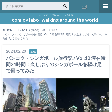
スナップしながらぶら〜り世界散歩
お問い合わ
comloy labo -walking around the world-
HOME
TRAVEL
旅の思い出
2023
せ
バンコク・シンガポール旅行記 / Vol.10 滞在時間21時間！久しぶりのシンガポールを
駆け足で回ってみた
2024.02.20
2023
バンコク・シンガポール旅行記 / Vol.10 滞在時
間21時間！久しぶりのシンガポールを駆け足
で回ってみた