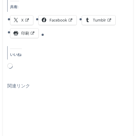
共有:
X
Facebook
Tumblr
印刷
いいね:
読
み
込
関連リンク
み
中…