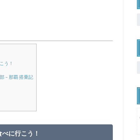
行こう！
 – 那覇 搭乗記
ザを食べに行こう！