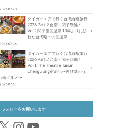
2026.07.20
タイガーエアで行く台湾縦断旅行
2026 Part.2 台南・関子嶺編 /
Vol.2 関子嶺泥温泉 10年ぶりに訪
れた台湾唯一の泥温泉
2026.07.16
タイガーエアで行く台湾縦断旅行
2026 Part.2 台南・関子嶺編 /
Vol.1 The Theatre Tainan
ChengGong宿泊記〜再び味わう
台南グルメ〜
2026.07.13
フォローをお願いします
Instagram
YouTube