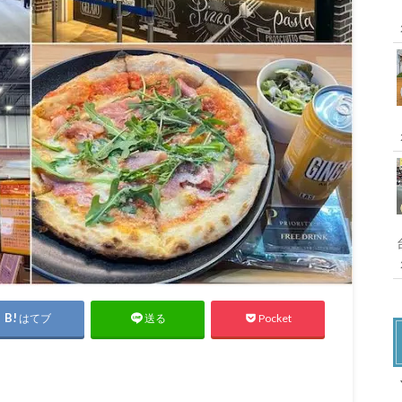
はてブ
Pocket
送る
X