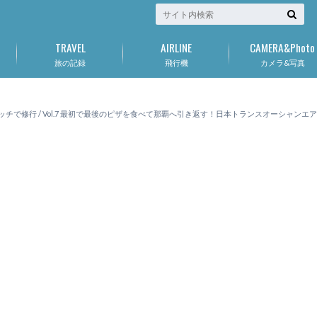
TRAVEL
AIRLINE
CAMERA&Photo
旅の記録
飛行機
カメラ&写真
タッチで修行 / Vol.7 最初で最後のピザを食べて那覇へ引き返す！日本トランスオーシャンエアJT