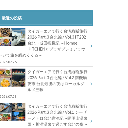
最近の投稿
タイガーエアで行く台湾縦断旅行
2026 Part.3 台北編 / Vol.3 IT202
台北→成田搭乗記 ～Homee
KITCHENとプラザプレミアラウ
ンジで旅を締めくくる～
2026.07.26
タイガーエアで行く台湾縦断旅行
2026 Part.3 台北編 / Vol.2 南機場
夜市 台北最後の夜はローカルグ
ルメ三昧
2026.07.23
タイガーエアで行く台湾縦断旅行
2026 Part.3 台北編 / Vol.1 シーザ
ーメトロ台北宿泊記〜陽明山温泉
郷・川湯温泉で過ごす台北の夜〜