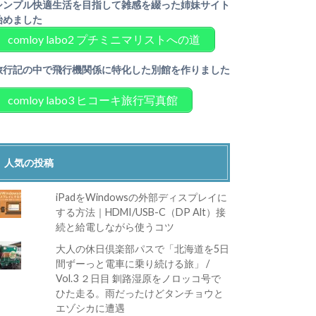
シンプル快適生活を目指して雑感を綴った姉妹サイト
始めました
comloy labo2 プチミニマリストへの道
旅行記の中で飛行機関係に特化した別館を作りました
comloy labo3 ヒコーキ旅行写真館
人気の投稿
iPadをWindowsの外部ディスプレイに
する方法｜HDMI/USB-C（DP Alt）接
続と給電しながら使うコツ
大人の休日倶楽部パスで「北海道を5日
間ずーっと電車に乗り続ける旅」 /
Vol.3 ２日目 釧路湿原をノロッコ号で
ひた走る。雨だったけどタンチョウと
エゾシカに遭遇