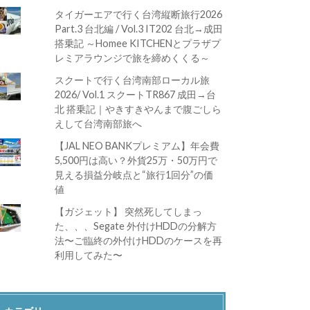
タイガーエアで行く台湾縦断旅行2026
Part.3 台北編 / Vol.3 IT202 台北→成田
搭乗記 ～Homee KITCHENとプラザプ
レミアラウンジで旅を締めくくる～
スクートで行く台湾南部ローカル旅
2026/ Vol.1 スクートTR867 成田→台
北 搭乗記｜やきすきやんまで腹ごしら
えして台湾南部旅へ
【JAL NEO BANKプレミアム】年会費
5,500円は高い？外貨25万・50万円で
見える損益分岐点と“旅行1回分”の価
値
【ガジェット】 突然死してしまっ
た、、、Segate 外付けHDDの分解方
法〜ご臨終の外付けHDDのケースを再
利用してみた〜