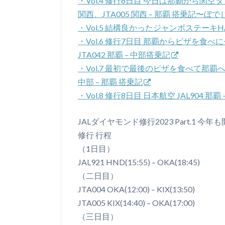
・Vol.4 修行6日目 今日は那覇から関空
関西、JTA005 関西 – 那覇 搭乗記〜
・Vol.5 結構良かったジャンボステーキ
・Vol.6 修行7日目 那覇からピザを
JTA042 那覇 – 中部搭乗記
・Vol.7 最初で最後のピザを食べて那覇
中部 – 那覇 搭乗記
・Vol.8 修行8日目 日本航空 JAL904 
JALダイヤモンド修行2023 Part.
修行 行程
（1日目）
JAL921 HND(15:55) – OKA(18:45)
（二日目）
JTA004 OKA(12:00) – KIX(13:50)
JTA005 KIX(14:40) – OKA(17:00)
（三日目）