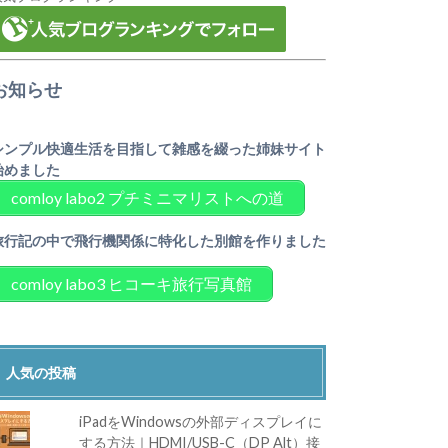
お知らせ
シンプル快適生活を目指して雑感を綴った姉妹サイト
始めました
comloy labo2 プチミニマリストへの道
旅行記の中で飛行機関係に特化した別館を作りました
comloy labo3 ヒコーキ旅行写真館
人気の投稿
iPadをWindowsの外部ディスプレイに
する方法｜HDMI/USB-C（DP Alt）接