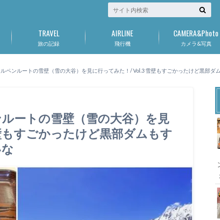
TRAVEL
AIRLINE
CAMERA&Photo
旅の記録
飛行機
カメラ&写真
アルペンルートの雪壁（雪の大谷）を見に行ってみた！/ Vol.3 雪壁もすごかったけど黒部
ンルートの雪壁（雪の大谷）を見
 雪壁もすごかったけど黒部ダムもす
いな