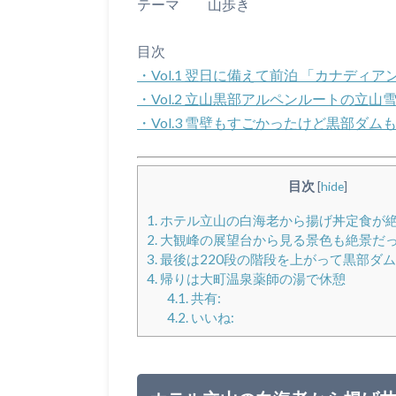
テーマ 山歩き
目次
・Vol.1 翌日に備えて前泊 「カナデ
・Vol.2 立山黒部アルペンルートの立
・Vol.3 雪壁もすごかったけど黒部ダ
目次
[
hide
]
1.
ホテル立山の白海老から揚げ丼定食が
2.
大観峰の展望台から見る景色も絶景だ
3.
最後は220段の階段を上がって黒部ダ
4.
帰りは大町温泉薬師の湯で休憩
4.1.
共有:
4.2.
いいね: