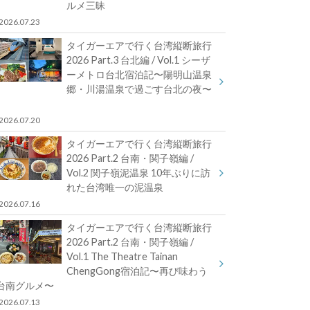
ルメ三昧
2026.07.23
タイガーエアで行く台湾縦断旅行
2026 Part.3 台北編 / Vol.1 シーザ
ーメトロ台北宿泊記〜陽明山温泉
郷・川湯温泉で過ごす台北の夜〜
2026.07.20
タイガーエアで行く台湾縦断旅行
2026 Part.2 台南・関子嶺編 /
Vol.2 関子嶺泥温泉 10年ぶりに訪
れた台湾唯一の泥温泉
2026.07.16
タイガーエアで行く台湾縦断旅行
2026 Part.2 台南・関子嶺編 /
Vol.1 The Theatre Tainan
ChengGong宿泊記〜再び味わう
台南グルメ〜
2026.07.13