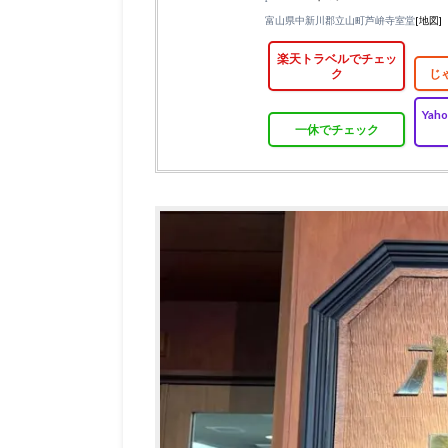
富山県中新川郡立山町芦峅寺室堂
[地図]
楽天トラベルでチェッ
ク
じ
Ya
一休でチェック