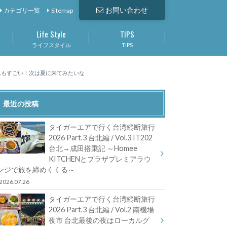
お問い合わせ
カテゴリ一覧
Sitemap
Life Style
TIPS
ライフスタイル
TIPS
ダムもすごい！次は夏に来てみたいな
最近の投稿
タイガーエアで行く台湾縦断旅行
2026 Part.3 台北編 / Vol.3 IT202
台北→成田搭乗記 ～Homee
KITCHENとプラザプレミアラウ
ンジで旅を締めくくる～
2026.07.26
タイガーエアで行く台湾縦断旅行
2026 Part.3 台北編 / Vol.2 南機場
夜市 台北最後の夜はローカルグ