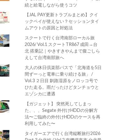
続と給電しながら使うコツ
【JAL PAY更新トラブルまとめ】クイ
ックペイが使えない？セッションタイ
ムアウトの原因と対処法
スクートで行く台湾南部ローカル旅
2026/ Vol.1 スクートTR867 成田→台
北 搭乗記｜やきすきやんまで腹ごしら
えして台湾南部旅へ
大人の休日倶楽部パスで「北海道を5日
間ずーっと電車に乗り続ける旅」 /
Vol.3 ２日目 釧路湿原をノロッコ号で
ひた走る。雨だったけどタンチョウと
エゾシカに遭遇
【ガジェット】 突然死してしまっ
た、、、Segate 外付けHDDの分解方
法〜ご臨終の外付けHDDのケースを再
利用してみた〜
タイガーエアで行く台湾縦断旅行2026
Part.3 台北編 / Vol.2 南機場夜市 台北最