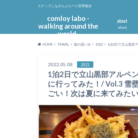
スナップしながらぶら〜り世界散歩
comloy labo -
about
walking around the
about
world-
HOME
TRAVEL
旅の思い出
2022
1泊2日で立山黒部
2022.05.08
2022
1泊2日で立山黒部アルペ
に行ってみた！/ Vol.3
ごい！次は夏に来てみた