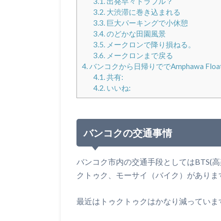
3.1.
出発早々トラブル？
3.2.
大渋滞に巻き込まれる
3.3.
巨大パーキングで小休憩
3.4.
のどかな田園風景
3.5.
メークロンで降り損ねる。
3.6.
メークロンまで戻る
4.
バンコクから日帰りででAmphawa Flo
4.1.
共有:
4.2.
いいね:
バンコクの交通事情
バンコク市内の交通手段としてはBTS(
クトゥク、モーサイ（バイク）がありま
最近はトゥクトゥクはかなり減っていま