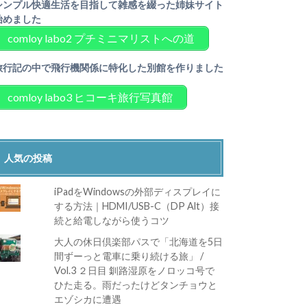
シンプル快適生活を目指して雑感を綴った姉妹サイト
始めました
comloy labo2 プチミニマリストへの道
旅行記の中で飛行機関係に特化した別館を作りました
comloy labo3 ヒコーキ旅行写真館
人気の投稿
iPadをWindowsの外部ディスプレイに
する方法｜HDMI/USB-C（DP Alt）接
続と給電しながら使うコツ
大人の休日倶楽部パスで「北海道を5日
間ずーっと電車に乗り続ける旅」 /
Vol.3 ２日目 釧路湿原をノロッコ号で
ひた走る。雨だったけどタンチョウと
エゾシカに遭遇