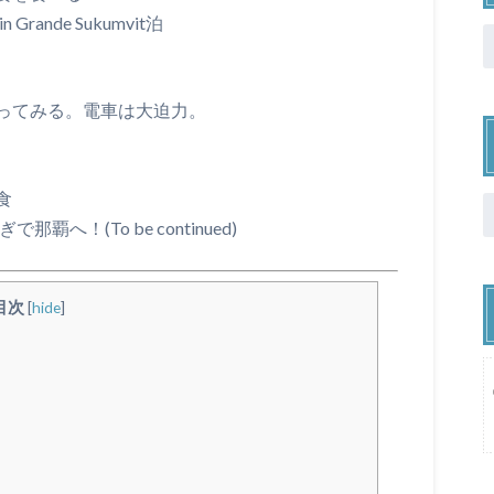
rande Sukumvit泊
ってみる。電車は大迫力。
食
へ！(To be continued)
目次
[
hide
]