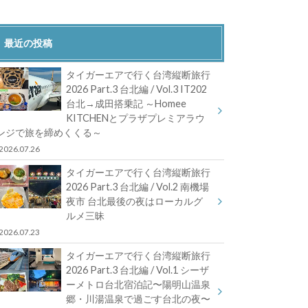
最近の投稿
タイガーエアで行く台湾縦断旅行
2026 Part.3 台北編 / Vol.3 IT202
台北→成田搭乗記 ～Homee
KITCHENとプラザプレミアラウ
ンジで旅を締めくくる～
2026.07.26
タイガーエアで行く台湾縦断旅行
2026 Part.3 台北編 / Vol.2 南機場
夜市 台北最後の夜はローカルグ
ルメ三昧
2026.07.23
タイガーエアで行く台湾縦断旅行
2026 Part.3 台北編 / Vol.1 シーザ
ーメトロ台北宿泊記〜陽明山温泉
郷・川湯温泉で過ごす台北の夜〜