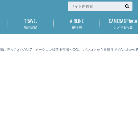
TRAVEL
AIRLINE
CAMERA&Photo
旅の記録
飛行機
カメラ&写真
てきた/Vol.7 メークロン線路上市場へGO1 バンコクから日帰りででAmphawa Floa