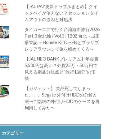
【JAL PAY更新トラブルまとめ】クイ
ックペイが使えない？セッションタイ
ムアウトの原因と対処法
タイガーエアで行く台湾縦断旅行2026
Part.3 台北編 / Vol.3 IT202 台北→成田
搭乗記 ～Homee KITCHENとプラザプ
レミアラウンジで旅を締めくくる～
【JAL NEO BANKプレミアム】年会費
5,500円は高い？外貨25万・50万円で
見える損益分岐点と“旅行1回分”の価
値
【ガジェット】 突然死してしまっ
た、、、Segate 外付けHDDの分解方
法〜ご臨終の外付けHDDのケースを再
利用してみた〜
カテゴリー