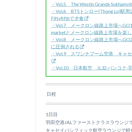
・Vol.5 The Westin Grande Sukhumv
・Vol.6 BTSトンロー(Thong 
Fiftyfifthで夕食
・Vol.7 メークロン線路上市場へGO1 
marketとメークロン線路上市場を楽
・Vol.8 メークロン線路上市場へ
に圧倒される
・Vol.9 スワンナプーム空港 キ
・Vol.10 日本航空 JL32 バンコ
日程
1日目
羽田空港JALファーストクラスラウンジ
キャセイパシフィック航空ラウンジで軽