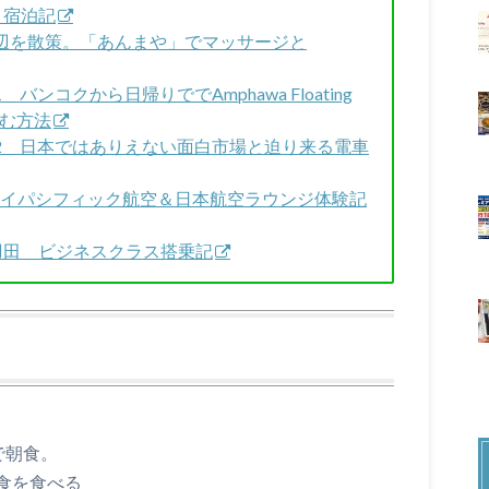
it 宿泊記
Lo)駅周辺を散策。「あんまや」でマッサージと
バンコクから日帰りででAmphawa Floating
しむ方法
GO2 日本ではありえない面白市場と迫り来る電車
ャセイパシフィック航空＆日本航空ラウンジ体験記
ク-羽田 ビジネスクラス搭乗記
で朝食。
食を食べる