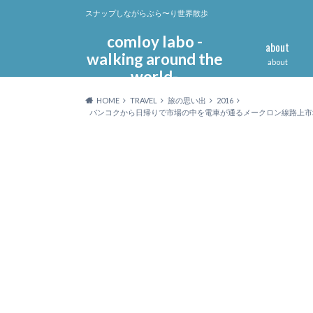
スナップしながらぶら〜り世界散歩
comloy labo -
about
walking around the
about
world-
HOME
TRAVEL
旅の思い出
2016
バンコクから日帰りで市場の中を電車が通るメークロン線路上市場に行っ