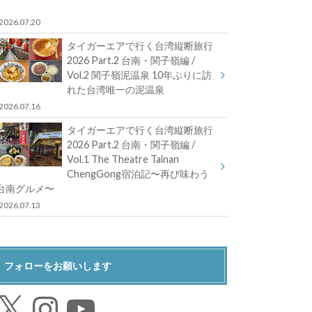
2026.07.20
タイガーエアで行く台湾縦断旅行
2026 Part.2 台南・関子嶺編 /
Vol.2 関子嶺泥温泉 10年ぶりに訪
れた台湾唯一の泥温泉
2026.07.16
タイガーエアで行く台湾縦断旅行
2026 Part.2 台南・関子嶺編 /
Vol.1 The Theatre Tainan
ChengGong宿泊記〜再び味わう
台南グルメ〜
2026.07.13
フォローをお願いします
Instagram
YouTube